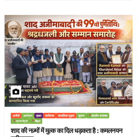
अजेंसी
आयोजन
ख़बर
व्यक्तित्व
सामाजिक जुड़ाव
सूचना
क्षेत्रीय समाचार
पटना मेट्रो
बिहार
शाद की नज़्मों में मुल्क का दिल धड़कता है : कमलनयन