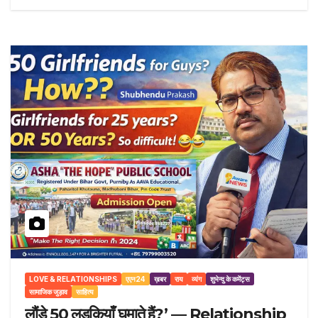
LOVE & RELATIONSHIPS
एएन24
ख़बर
राय
व्यंग
शुभेन्दु के कमेंट्स
सामाजिक जुड़ाव
साहित्य
लौंडे 50 लड़कियाँ घुमाते हैं?’ — Relationship