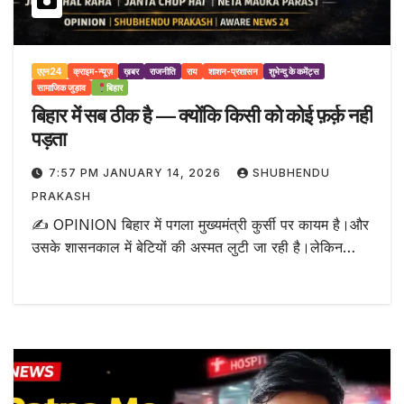
एएन24
क्राइम-न्यूज़
ख़बर
राजनीति
राय
शाशन-प्रशासन
शुभेन्दु के कमेंट्स
सामाजिक जुड़ाव
बिहार
बिहार में सब ठीक है — क्योंकि किसी को कोई फ़र्क़ नहीं
पड़ता
7:57 PM JANUARY 14, 2026
SHUBHENDU
PRAKASH
✍️ OPINION बिहार में पगला मुख्यमंत्री कुर्सी पर कायम है।और
उसके शासनकाल में बेटियों की अस्मत लुटी जा रही है।लेकिन…