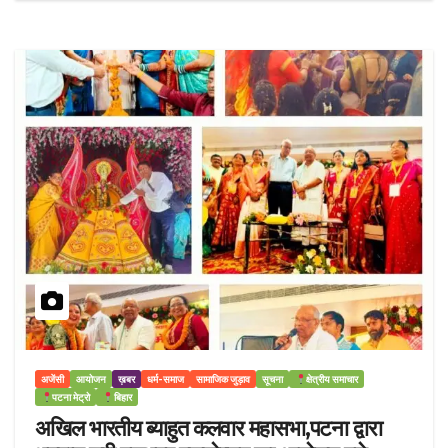
अजेंसी
आयोजन
ख़बर
धर्म-समाज
सामाजिक जुड़ाव
सूचना
क्षेत्रीय समाचार
पटना मेट्रो
बिहार
अखिल भारतीय ब्याहुत कलवार महासभा,पटना द्वारा