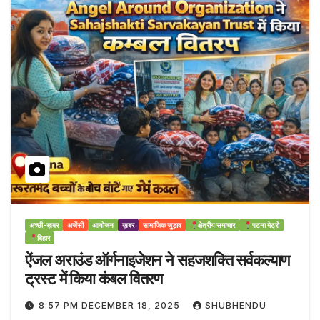
अच्छी-ख़बर
अजेंसी
आयोजन
ख़बर
सामाजिक जुड़ाव
क्षेत्रीय समाचार
पटना मेट्रो
बिहार
ऐंजल अराउंड ऑर्गनाइजेशन ने सहजशक्ति सर्वकल्याण
ट्रस्ट में किया कंबल वितरण
8:57 PM DECEMBER 18, 2025
SHUBHENDU