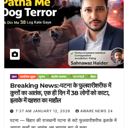
ख़बर
सामाजिक जुड़ाव
सूचना
क्षेत्रीय समाचार
पटना मेट्रो
बिहार
Breaking News:-पटना के फुलवारीशरीफ में
कुत्तों का आतंक, एक ही दिन में 38 लोगों को काटा,
इलाके में दहशत का माहौल
7:37 AM JANUARY 12, 2026
AWARE NEWS 24
पटना — बिहार की राजधानी पटना से सटे फुलवारीशरीफ इलाके में
आवारा कुत्तों का आतंक अब भयावह रूप ले चुका…