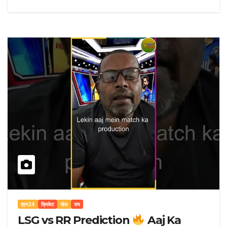
एएन24
क्रिकेट
खेल
राय
LSG vs RR Prediction
Aaj Ka