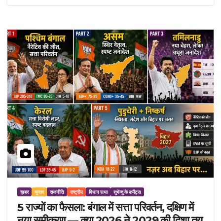
ख़बर
चुनाव
राजनीति
राष्ट्रीय
विधान सभा
शुभेन्दु के कमेंट्स
5 राज्यों का फैसला: बंगाल में सत्ता परिवर्तन, दक्षिण में
नया समीकरण — क्या 2026 ने 2029 की दिशा तय