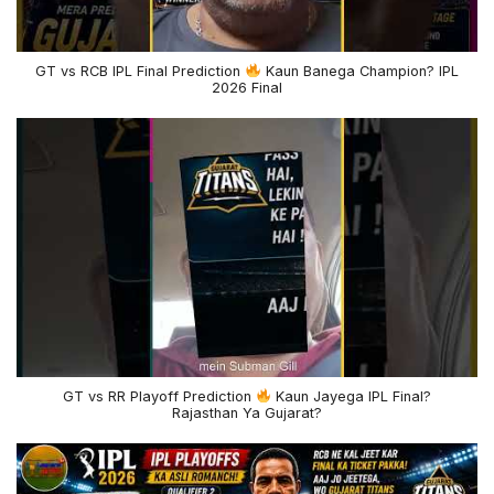
GT vs RCB IPL Final Prediction
Kaun Banega Champion? IPL
2026 Final
GT vs RR Playoff Prediction
Kaun Jayega IPL Final?
Rajasthan Ya Gujarat?