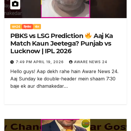
एएन24
क्रिकेट
खेल
PBKS vs LSG Prediction
Aaj Ka
Match Kaun Jeetega? Punjab vs
Lucknow | IPL 2026
7:49 PM APRIL 19, 2026
AWARE NEWS 24
Hello guys! Aap dekh rahe hain Aware News 24.
Aaj Sunday ke double-header mein shaam 7:30
baje ek aur dhamakedar…