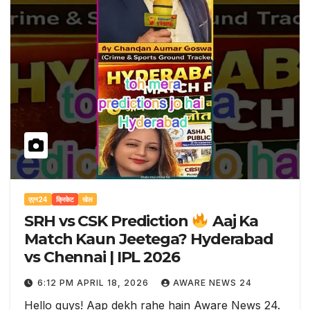
एएन24
क्रिकेट
खेल
SRH vs CSK Prediction
Aaj Ka
Match Kaun Jeetega? Hyderabad
vs Chennai | IPL 2026
6:12 PM APRIL 18, 2026
AWARE NEWS 24
Hello guys! Aap dekh rahe hain Aware News 24.