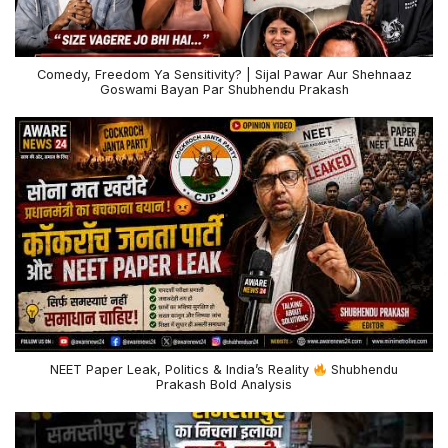
Comedy, Freedom Ya Sensitivity? | Sijal Pawar Aur Shehnaaz
Goswami Bayan Par Shubhendu Prakash
NEET Paper Leak, Politics & India’s Reality
Shubhendu
Prakash Bold Analysis