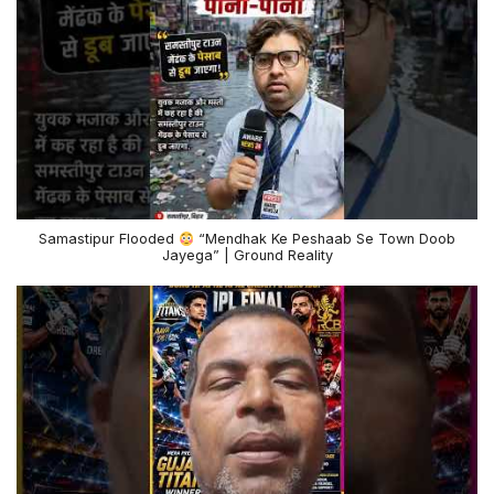
Samastipur Flooded
“Mendhak Ke Peshaab Se Town Doob
Jayega” | Ground Reality