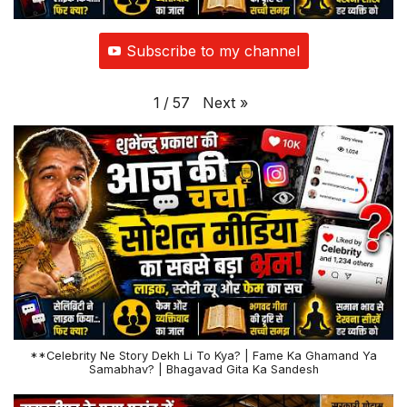
Subscribe to my channel
Next
»
1
/
57
**Celebrity Ne Story Dekh Li To Kya? | Fame Ka Ghamand Ya
Samabhav? | Bhagavad Gita Ka Sandesh