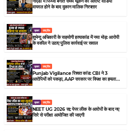
नोएडा में पिज्जा बनाते समय थूकने का आरोप: वीडियो
वायरल होने के बाद दुकान मालिक गिरफ्तार
ख़बर
राष्ट्रीय
शुभेन्दु अधिकारी के सहयोगी हत्याकांड में नया मोड़: आरोपी
के वकील ने उठाए पुलिस कार्रवाई पर सवाल
ख़बर
राष्ट्रीय
Punjab Vigilance रिश्वत कांड: CBI ने 3
आरोपियों को पकड़ा, AAP सरकार पर विपक्ष का हमला
तेज
ख़बर
राष्ट्रीय
NEET UG 2026 रद्द: पेपर लीक के आरोपों के बाद नए
सिरे से परीक्षा आयोजित की जाएगी