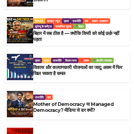
एएन24
क्राइम-न्यूज़
ख़बर
राजनीति
राय
शाशन-प्रशासन
शुभेन्दु के कमेंट्स
सामाजिक जुड़ाव
बिहार
बिहार में सब ठीक है — क्योंकि किसी को कोई फ़र्क़ नहीं
पड़ता
ख़बर
चुनाव
राजनीति
विधान सभा
असम
क्षेत्रीय समाचार
विकास और कल्याणकारी योजनाओं का जादू: असम में फिर
खिल सकता है कमल
राजनीति
राय
Mother of Democracy या Managed
Democracy? मीडिया से डर क्यों?