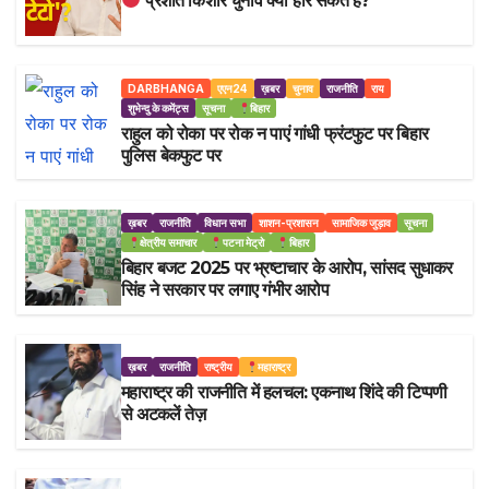
प्रशांत किशोर चुनाव क्यों हार सकते हैं?
DARBHANGA
एएन24
ख़बर
चुनाव
राजनीति
राय
शुभेन्दु के कमेंट्स
सूचना
बिहार
राहुल को रोका पर रोक न पाएं गांधी फ्रंटफुट पर बिहार
पुलिस बेकफुट पर
ख़बर
राजनीति
विधान सभा
शाशन-प्रशासन
सामाजिक जुड़ाव
सूचना
क्षेत्रीय समाचार
पटना मेट्रो
बिहार
बिहार बजट 2025 पर भ्रष्टाचार के आरोप, सांसद सुधाकर
सिंह ने सरकार पर लगाए गंभीर आरोप
ख़बर
राजनीति
राष्ट्रीय
महाराष्ट्र
महाराष्ट्र की राजनीति में हलचल: एकनाथ शिंदे की टिप्पणी
से अटकलें तेज़