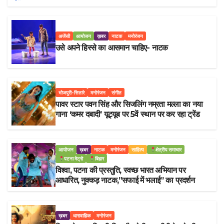
अजेंसी
आयोजन
ख़बर
नाटक
मनोरंजन
उसे अपने हिस्से का आसमान चाहिए- नाटक
भोजपुरी-सितारे
मनोरंजन
संगीत
पावर स्टार पवन सिंह और सिजलिंग नम्रता मल्ला का नया
गाना ‘कमर दबादी’ यूट्यूब पर 5वें स्थान पर कर रहा ट्रेंड
आयोजन
ख़बर
नाटक
मनोरंजन
साहित्य
क्षेत्रीय समाचार
पटना मेट्रो
बिहार
विश्वा, पटना की प्रस्तुति, स्वच्छ भारत अभियान पर
आधारित, नुक्कड़ नाटक,”सफाई में भलाई” का प्रदर्शन
ख़बर
धारावाहिक
मनोरंजन