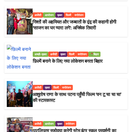
अजेंसी
आयोजन
ख़बर
फिल्में
मनोरंजन
रिश्तों की अहमियत और जज्बातों के द्वंद्व की कहानी होगी
‘साजन का घर प्यारा लगे’: अभिषेक तिवारी
अच्छी-ख़बर
अजेंसी
ख़बर
फिल्में
मनोरंजन
बिहार
फ़िल्में बनाने के लिए नया लोकेशन बनता बिहार
अजेंसी
ख़बर
फिल्में
मनोरंजन
आशुतोष राणा के साथ पटना पहुँची फिल्म ‘वन टू चा चा चा’
की स्टारकास्ट
अजेंसी
आयोजन
ख़बर
मनोरंजन
पाटलिपुत्र सहोदया करेगी स्टेम इंटर स्कूल प्रदर्शनी का