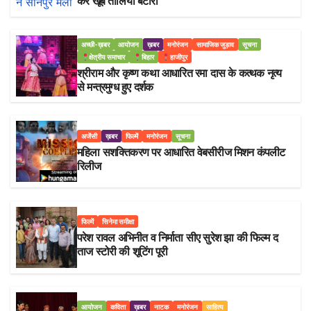
कर खूब तालियां बटोरी
अच्छी-ख़बर
आयोजन
ख़बर
मनोरंजन
सामाजिक जुड़ाव
सूचना
क्षेत्रीय समाचार
बिहार
हाजीपुर
श्रीराम और कृष्ण कथा आधारित रमा दास के कत्थक नृत्य
से मन्त्रमुग्ध हुए दर्शक
अजेंसी
ख़बर
फिल्में
मनोरंजन
सूचना
महिला सशक्तिकरण पर आधारित वेबसीरीज मिशन कंपलीट
रिलीज
फिल्में
सिनेमा समीक्षा
परेश रावल अभिनीत व निर्माता सीए सुरेश झा की फिल्म द
ताज स्टोरी की शूटिंग पूरी
आयोजन
कविता
ख़बर
नाटक
मनोरंजन
साहित्य