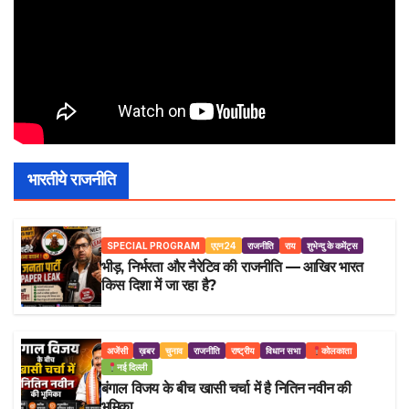
भारतीये राजनीति
SPECIAL PROGRAM
एएन24
राजनीति
राय
शुभेन्दु के कमेंट्स
भीड़, निर्भरता और नैरेटिव की राजनीति — आखिर भारत
किस दिशा में जा रहा है?
अजेंसी
ख़बर
चुनाव
राजनीति
राष्ट्रीय
विधान सभा
कोलकाता
नई दिल्ली
बंगाल विजय के बीच खासी चर्चा में है नितिन नवीन की
भूमिका