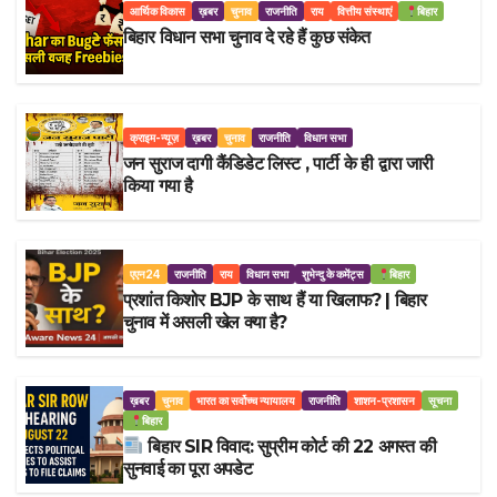
आर्थिक विकास
ख़बर
चुनाव
राजनीति
राय
वित्तीय संस्थाएं
बिहार
बिहार विधान सभा चुनाव दे रहे हैं कुछ संकेत
क्राइम-न्यूज़
ख़बर
चुनाव
राजनीति
विधान सभा
जन सुराज दागी कैंडिडेट लिस्ट , पार्टी के ही द्वारा जारी
किया गया है
एएन24
राजनीति
राय
विधान सभा
शुभेन्दु के कमेंट्स
बिहार
प्रशांत किशोर BJP के साथ हैं या खिलाफ? | बिहार
चुनाव में असली खेल क्या है?
ख़बर
चुनाव
भारत का सर्वोच्च न्यायालय
राजनीति
शाशन-प्रशासन
सूचना
बिहार
बिहार SIR विवाद: सुप्रीम कोर्ट की 22 अगस्त की
सुनवाई का पूरा अपडेट