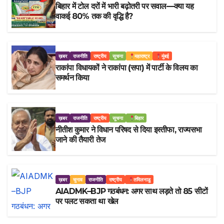
बिहार में टोल दरों में भारी बढ़ोतरी पर सवाल—क्या यह
वाकई 80% तक की वृद्धि है?
ख़बर
राजनीति
राष्ट्रीय
सूचना
महाराष्ट्र
मुंबई
राकांपा विधायकों ने राकांपा (सपा) में पार्टी के विलय का
समर्थन किया
ख़बर
राजनीति
राष्ट्रीय
सूचना
बिहार
नीतीश कुमार ने विधान परिषद से दिया इस्तीफा, राज्यसभा
जाने की तैयारी तेज
ख़बर
चुनाव
राजनीति
राष्ट्रीय
तमिलनाडु
AIADMK–BJP गठबंधन: अगर साथ लड़ते तो 85 सीटों
पर पलट सकता था खेल