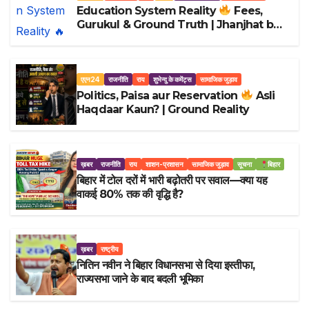
Education System Reality
Fees,
Gurukul & Ground Truth | Jhanjhat by
Shubhendu Prakash
एएन24
राजनीति
राय
शुभेन्दु के कमेंट्स
सामाजिक जुड़ाव
Politics, Paisa aur Reservation
Asli
Haqdaar Kaun? | Ground Reality
ख़बर
राजनीति
राय
शाशन-प्रशासन
सामाजिक जुड़ाव
सूचना
बिहार
बिहार में टोल दरों में भारी बढ़ोतरी पर सवाल—क्या यह
वाकई 80% तक की वृद्धि है?
ख़बर
राष्ट्रीय
नितिन नवीन ने बिहार विधानसभा से दिया इस्तीफा,
राज्यसभा जाने के बाद बदली भूमिका