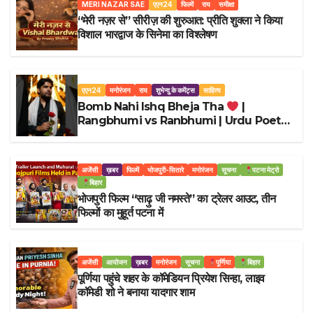
MERI NAZAR SAE
एएन24
फिल्में
राय
समीक्षा
“मेरी नज़र से” सीरीज़ की शुरुआत: प्रीति शुक्ला ने किया
विशाल भारद्वाज के सिनेमा का विश्लेषण
एएन24
मनोरंजन
राय
शुभेन्दु के कमेंट्स
साहित्य
Bomb Nahi Ishq Bheja Tha
|
Rangbhumi vs Ranbhumi | Urdu Poetry
Shorts
अजेंसी
ख़बर
फिल्में
भोजपुरी-सितारे
मनोरंजन
सूचना
पटना मेट्रो
बिहार
भोजपुरी फिल्म “साढ़ु जी नमस्ते” का ट्रेलर आउट, तीन
फिल्मों का मुहूर्त पटना में
अजेंसी
आयोजन
ख़बर
मनोरंजन
सूचना
पूर्णिया
बिहार
पूर्णिया पहुंचे शहर के कॉमेडियन प्रियेश सिन्हा, लाइव
कॉमेडी शो ने बनाया यादगार शाम