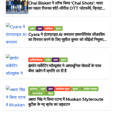
Chai Bisket ने लॉन्च किया ‘Chai Shots’: भारत
का पहला रीजनल शॉर्ट-सीरीज़ OTT प्लेटफॉर्म, क्रिएटर्स
के लिए 20 करोड़ का फंड घोषित
उद्योग
ख़बर
व्यक्तित्व
सूचना
Cyara ने एंटरप्राइज़ AI कस्टमर एक्सपीरियंस लीडरशिप
का विस्तार करने के लिए सुशील कुमार को सीईओ नियुक्त
किया
आर्थिक विकास
उद्योग
ख़बर
सूचना
इंश्योर मार्केटिंग सॉल्यूशंस ने अत्याधुनिक सेवाओं के साथ
बीमा उद्योग में क्रांति ला दी है
आयोजन
उद्योग
ख़बर
सामाजिक जुड़ाव
सूचना
क्षेत्रीय समाचार
पटना मेट्रो
बिहार
अक्षरा सिंह ने किया पटना में Muskan Styleroute
बुटीक के नए ब्रांच का उद्घाटन