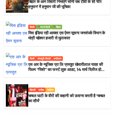
बिहार के आन तिवारी निभाएंगे सोनी सब टीवी के शो ‘वीर
हनुमान’ में हनुमान जी की भूमिका
फिल्में
पटना मेट्रो
बिहार
मिस इंडिया रही आयशा एस ऐमन सूचना जनसंपर्क विभाग के
मंत्री महेश्वर हजारी से मुलाकात
फिल्में
भोजपुरी-सितारे
मनोरंजन
एस आर के म्यूजिक प्रा लि प्रस्तुत खेसारीलाल यादव की
फिल्म “रिश्ते” का फर्स्ट लुक आउट, 14 मार्च रिलीज होगी
फिल्म
क़िताबें
समीक्षा
साहित्य
चम्बल घाटी के वीरों की कहानी को उजागर करती है ‘चम्बल
का शौर्य’