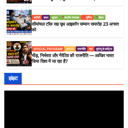
अजेंसी
ख़बर
सूचना
क्षेत्रीय समाचार
पूर्णिया
बिहार
सीमांचल टॉक सह यूथ आइकॉन सम्मान समारोह 23 अगस्त
को
SPECIAL PROGRAM
एएन24
राजनीति
राय
शुभेन्दु के कमेंट्स
भीड़, निर्भरता और नैरेटिव की राजनीति — आखिर भारत
किस दिशा में जा रहा है?
झंझट