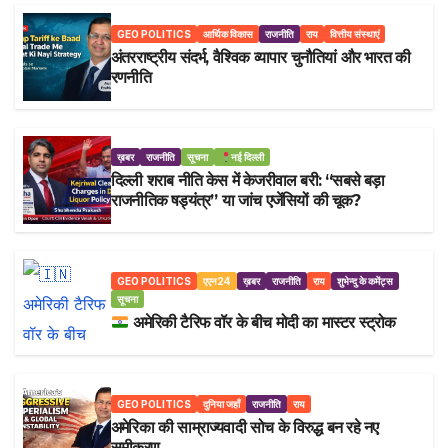
GEO POLITICS
आर्थिक विकास
राजनीति
राय
वित्तीय संस्थाएं
अंतरराष्ट्रीय संदर्भ, वैश्विक व्यापार चुनौतियां और भारत की
रणनीति
ख़बर
राजनीति
सूचना
नई दिल्ली
दिल्ली शराब नीति केस में केजरीवाल बरी: “सबसे बड़ा
राजनीतिक षड्यंत्र” या जांच एजेंसियों की चूक?
GEO POLITICS
एएन24
ख़बर
राजनीति
राय
शुभेन्दु के कमेंट्स
सूचना
अमेरिकी टैरिफ वॉर के बीच मोदी का मास्टर स्ट्रोक
GEO POLITICS
दुनिया जहाँ
राजनीति
राय
अमेरिका की साम्राज्यवादी सोच के विरुद्ध बन रहे नए
समीकरण