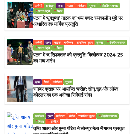
अजेंसी
आयोजन
ख़बर
नाटक
मनोरंजन
सूचना
क्षेत्रीय समाचार
पटना मेट्रो
बिहार
पटना में ‘मृगतृष्णा’ नाटक का भव्य मंचन: समकालीन मुद्दों पर
आधारित एक मार्मिक प्रस्तुति
अजेंसी
ख़बर
नाटक
मनोरंजन
सामाजिक जुड़ाव
सूचना
क्षेत्रीय समाचार
पटना मेट्रो
बिहार
पटना में ‘द सिडक्शन’ की प्रस्तुति: विश्वोत्सव 2024-25
का भव्य आरंभ
ख़बर
फिल्में
मनोरंजन
सूचना
साइबर क्राइम पर आधारित ‘फतेह’: सोनू सूद और लॉयर
कोटलर का एक अनोखा सिनेमाई संगम
आयोजन
ख़बर
मनोरंजन
संगीत
सामाजिक जुड़ाव
क्षेत्रीय समाचार
बिहार
हाजीपुर
तृप्ति शाक्य और मुन्ना पंडित ने सोनपुर मेला में गायन प्रस्तुत