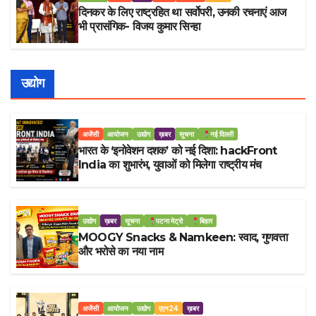
दिनकर के लिए राष्ट्रहित था सर्वोपरी, उनकी रचनाएं आज
भी प्रासंगिक- विजय कुमार सिन्हा
उद्योग
अजेंसी
आयोजन
उद्योग
ख़बर
सूचना
नई दिल्ली
भारत के ‘इनोवेशन दशक’ को नई दिशा: hackFront
India का शुभारंभ, युवाओं को मिलेगा राष्ट्रीय मंच
उद्योग
ख़बर
सूचना
पटना मेट्रो
बिहार
MOOGY Snacks & Namkeen: स्वाद, गुणवत्ता
और भरोसे का नया नाम
अजेंसी
आयोजन
उद्योग
एएन24
ख़बर