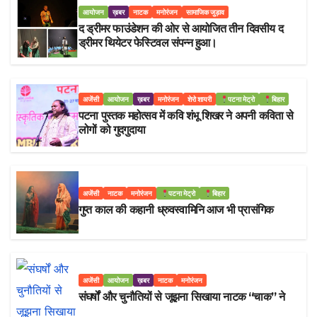
आयोजन
ख़बर
नाटक
मनोरंजन
सामाजिक जुड़ाव
द ड्रीमर फाउंडेशन की ओर से आयोजित तीन दिवसीय द
ड्रीमर थियेटर फेस्टिवल संपन्न हुआ।
अजेंसी
आयोजन
ख़बर
मनोरंजन
शेरो शायरी
पटना मेट्रो
बिहार
पटना पुस्तक महोत्सव में कवि शंभू शिखर ने अपनी कविता से
लोगों को गुदगुदाया
अजेंसी
नाटक
मनोरंजन
पटना मेट्रो
बिहार
गुप्त काल की कहानी ध्रुवस्वामिनि आज भी प्रासंगिक
अजेंसी
आयोजन
ख़बर
नाटक
मनोरंजन
संघर्षों और चुनौतियों से जूझना सिखाया नाटक “चाक” ने