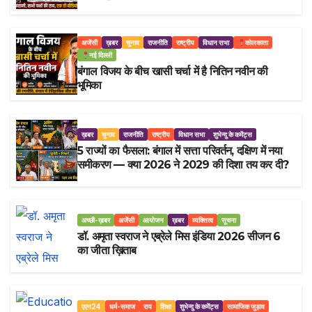
अजेंसी
ख़बर
चुनाव
राजनीति
राष्ट्रीय
विधान सभा
कोलकाता
नई दिल्ली
बंगाल विजय के बीच खासी चर्चा में है नितिन नवीन की
भूमिका
ख़बर
चुनाव
राजनीति
राष्ट्रीय
विधान सभा
शुभेन्दु के कमेंट्स
5 राज्यों का फैसला: बंगाल में सत्ता परिवर्तन, दक्षिण में नया
समीकरण — क्या 2026 ने 2029 की दिशा तय कर दी?
अच्छी-ख़बर
अजेंसी
आयोजन
ख़बर
व्यक्तित्व
सूचना
डॉ. अमृता स्वराज ने एब्रेले मिस इंडिया 2026 सीजन 6
का जीता ख़िताब
एएन24
धर्म-समाज
राय
शिक्षा
शुभेन्दु के कमेंट्स
सामाजिक जुड़ाव