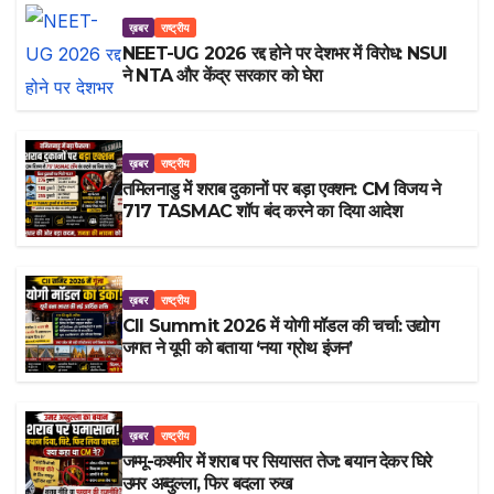
ख़बर
राष्ट्रीय
NEET-UG 2026 रद्द होने पर देशभर में विरोध: NSUI
ने NTA और केंद्र सरकार को घेरा
ख़बर
राष्ट्रीय
तमिलनाडु में शराब दुकानों पर बड़ा एक्शन: CM विजय ने
717 TASMAC शॉप बंद करने का दिया आदेश
ख़बर
राष्ट्रीय
CII Summit 2026 में योगी मॉडल की चर्चा: उद्योग
जगत ने यूपी को बताया ‘नया ग्रोथ इंजन’
ख़बर
राष्ट्रीय
जम्मू-कश्मीर में शराब पर सियासत तेज: बयान देकर घिरे
उमर अब्दुल्ला, फिर बदला रुख