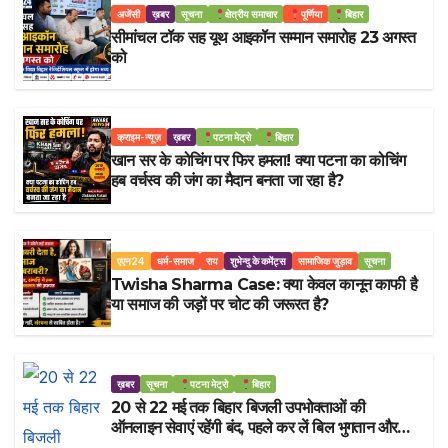
अजेंसी
ख़बर
सूचना
क्षेत्रीय समाचार
पूर्णिया
बिहार
सीमांचल टॉक सह यूथ आइकॉन सम्मान समारोह 23 अगस्त
को
क्राइम-न्यूज़
ख़बर
पटना मेट्रो
बिहार
खान सर के कोचिंग पर फिर हमला! क्या पटना का कोचिंग
हब वर्चस्व की जंग का मैदान बनता जा रहा है?
एएन24
धर्म-समाज
राय
शुभेन्दु के कमेंट्स
सामाजिक जुड़ाव
सूचना
Twisha Sharma Case: क्या केवल कानून काफी है
या समाज की जड़ों पर चोट की जरूरत है?
ख़बर
सूचना
पटना मेट्रो
बिहार
20 से 22 मई तक बिहार बिजली उपभोक्ताओं की
ऑनलाइन सेवाएं रहेंगी बंद, पहले कर लें बिल भुगतान और
रिचार्ज