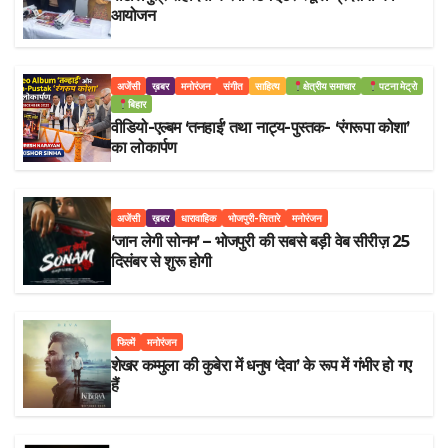
आयोजन
अजेंसी
ख़बर
मनोरंजन
संगीत
साहित्य
क्षेत्रीय समाचार
पटना मेट्रो
बिहार
वीडियो-एल्बम ‘तनहाई’ तथा नाट्य-पुस्तक- ‘रंगरूपा कोशा’
का लोकार्पण
अजेंसी
ख़बर
धारावाहिक
भोजपुरी-सितारे
मनोरंजन
‘जान लेगी सोनम’ – भोजपुरी की सबसे बड़ी वेब सीरीज़ 25
दिसंबर से शुरू होगी
फिल्में
मनोरंजन
शेखर कम्मुला की कुबेरा में धनुष ‘देवा’ के रूप में गंभीर हो गए
हैं