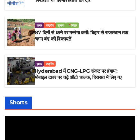
‘स्थिरता’ या ‘अनिश्चितता’ का दौर
ख़बर
राष्ट्रीय
सूचना
बिहार
87 दिनों से धरने पर मनरेगा कर्मी: बिहार से राजस्थान तक
‘काम बंद’ की शिकायतें
ख़बर
राष्ट्रीय
Hyderabad में CNG–LPG संकट पर हंगामा:
मोबाइल टावर पर चढ़े ऑटो चालक, हिरासत में लिए गए
Shorts