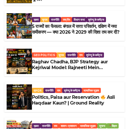
ख़बर
चुनाव
राजनीति
राष्ट्रीय
विधान सभा
शुभेन्दु के कमेंट्स
5 राज्यों का फैसला: बंगाल में सत्ता परिवर्तन, दक्षिण में नया
समीकरण — क्या 2026 ने 2029 की दिशा तय कर दी?
GEO POLITICS
चुनाव
राजनीति
राय
शुभेन्दु के कमेंट्स
Raghav Chadha, BJP Strategy aur
Kejriwal Model: Rajneeti Mein
Dushman, Dost aur Majboori ka Khel
एएन24
राजनीति
राय
शुभेन्दु के कमेंट्स
सामाजिक जुड़ाव
Politics, Paisa aur Reservation
Asli
Haqdaar Kaun? | Ground Reality
ख़बर
राजनीति
राय
शाशन-प्रशासन
सामाजिक जुड़ाव
सूचना
बिहार