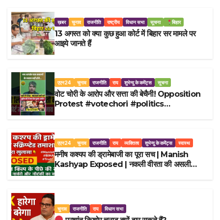
ख़बर
चुनाव
राजनीति
राष्ट्रीय
विधान सभा
सूचना
बिहार
13 अगस्त को क्या कुछ हुआ कोर्ट में बिहार सर मामले पर
आइये जानते हैं
एएन24
चुनाव
राजनीति
राय
शुभेन्दु के कमेंट्स
सूचना
वोट चोरी के आरोप और सत्ता की बेचैनी! Opposition
Protest #votechori #politics
#hindinews #satire
एएन24
चुनाव
राजनीति
राय
व्यक्तित्व
शुभेन्दु के कमेंट्स
स्वास्थ
मनीष कश्यप की ड्रामेबाजी का पूरा सच | Manish
Kashyap Exposed | नकली वीरता की असली
कहानी
चुनाव
राजनीति
राय
विधान सभा