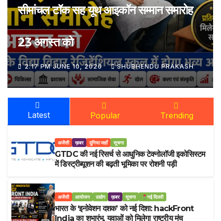
भीड़, निर्भरता और नैरेटिव की राजनीति —
आखिर भारत किस दिशा में जा रहा है?
10:41 AM JUNE 6, 2026
AWARE NEWS 24
Latest
Popular
Trending
अजेंसी
ख़बर
दुनिया जहाँ
सूचना
GTDC की नई रिसर्च से आधुनिक टेक्नोलॉजी इकोसिस्टम
में डिस्ट्रीब्यूशन की बढ़ती भूमिका पर रोशनी पड़ी
अजेंसी
आयोजन
उद्योग
ख़बर
सूचना
नई दिल्ली
भारत के ‘इनोवेशन दशक’ को नई दिशा: hackFront
India का शुभारंभ, युवाओं को मिलेगा राष्ट्रीय मंच