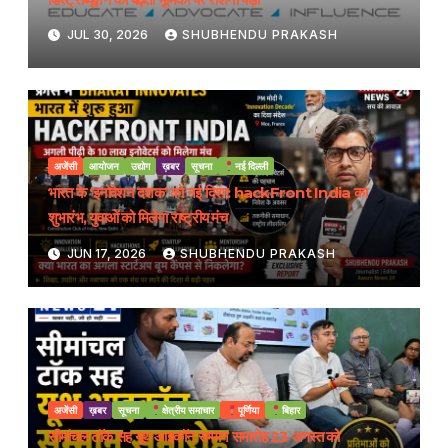
JUL 30, 2026
SHUBHENDU PRAKASH
अजेंसी
आयोजन
उद्योग
ख़बर
सूचना
नई दिल्ली
भारत के ‘इनोवेशन दशक’ को नई दिशा: hackFront India का
शुभारंभ, युवाओं को मिलेगा राष्ट्रीय मंच
JUN 17, 2026
SHUBHENDU PRAKASH
अजेंसी
ख़बर
सूचना
क्षेत्रीय समाचार
पूर्णिया
बिहार
सीमांचल टॉक सह यूथ आइकॉन सम्मान समारोह 23 अगस्त को