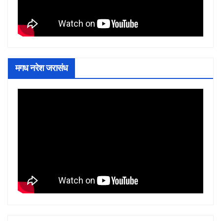
मगध नरेश जरासंध