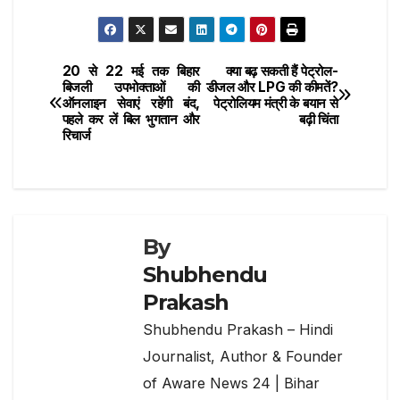
e
te
s
g
l
h
b
r
A
ra
ar
o
p
m
e
20 से 22 मई तक बिहार
क्या बढ़ सकती हैं पेट्रोल-
Post
o
p
बिजली उपभोक्ताओं की
डीजल और LPG की कीमतें?
ऑनलाइन सेवाएं रहेंगी बंद,
पेट्रोलियम मंत्री के बयान से
navigation
k
पहले कर लें बिल भुगतान और
बढ़ी चिंता
रिचार्ज
By
Shubhendu
Prakash
Shubhendu Prakash – Hindi
Journalist, Author & Founder
of Aware News 24 | Bihar