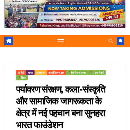
r
p
a
e
m
अजेंसी
ख़बर
वातावरण
सामाजिक जुड़ाव
क्षेत्रीय समाचार
पटना मेट्रो
बिहार
पर्यावरण संरक्षण, कला-संस्कृति
और सामाजिक जागरूकता के
क्षेत्र में नई पहचान बना सुनहरा
भारत फाउंडेशन