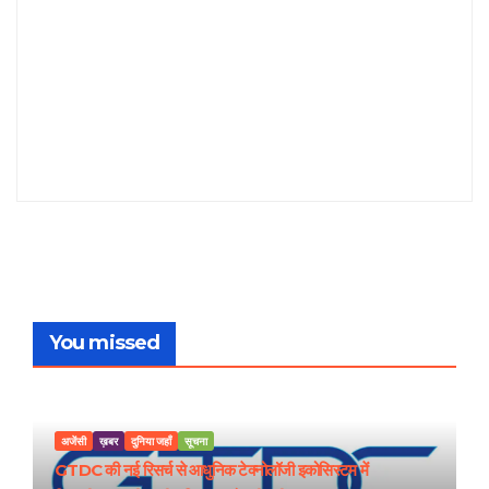
You missed
अजेंसी
ख़बर
दुनिया जहाँ
सूचना
GTDC की नई रिसर्च से आधुनिक टेक्नोलॉजी इकोसिस्टम में