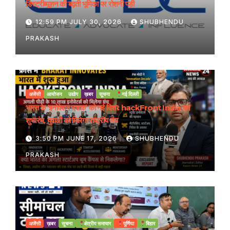
डिस्ट्रीब्यूशन की बढ़ती भूमिका पर रोशनी पड़ी
12:59 PM JULY 30, 2026
SHUBHENDU
PRAKASH
अजेंसी
आयोजन
उद्योग
ख़बर
सूचना
नई दिल्ली
भारत के ‘इनोवेशन दशक’ को नई दिशा: hackFront India का
शुभारंभ, युवाओं को मिलेगा राष्ट्रीय मंच
3:50 PM JUNE 17, 2026
SHUBHENDU
PRAKASH
अजेंसी
ख़बर
सूचना
क्षेत्रीय समाचार
पूर्णिया
बिहार