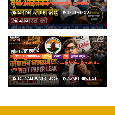
सीमांचल टॉक सह यूथ आइकॉन सम्मान समारोह 23 अगस्त को
2:17 PM JUNE 10, 2026
SHUBHENDU
PRAKASH
SPECIAL PROGRAM
एएन24
राजनीति
राय
शुभेन्दु के कमेंट्स
भीड़, निर्भरता और नैरेटिव की राजनीति — आखिर भारत किस दिशा में जा
रहा है?
10:41 AM JUNE 6, 2026
AWARE NEWS 24