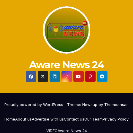
Aware News 24
Proudly powered by WordPress
|
Theme:
Newsup
by
Themeansar
.
Home
About us
Advertise with us
Contact us
Our Team
Privacy Policy
VIDEO
Aware News 24