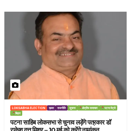
LOKSABHA ELECTION
ख़बर
राजनीति
सूचना
क्षेत्रीय समाचार
पटना मेट्रो
बिहार
पटना साहिब लोकसभा से चुनाव लड़ेंगे पत्रकार डॉ
राकेश दत्त मिश्र – 10 मई को करेंगे नामांकन