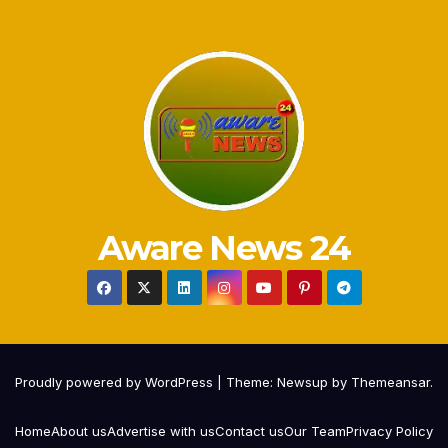
Aware News 24
Proudly powered by WordPress
|
Theme:
Newsup
by
Themeansar
.
Home
About us
Advertise with us
Contact us
Our Team
Privacy Policy