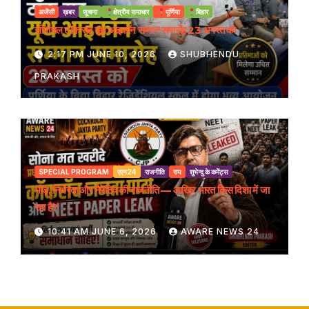
अजेंसी
ख़बर
सूचना
क्षेत्रीय समाचार
पूर्णिया
बिहार
सीमांचल टॉक सह यूथ आइकॉन सम्मान समारोह 23 अगस्त को
2:17 PM JUNE 10, 2026
SHUBHENDU
PRAKASH
SPECIAL PROGRAM
एएन24
राजनीति
राय
शुभेन्दु के कमेंट्स
भीड़, निर्भरता और नैरेटिव की राजनीति — आखिर भारत किस दिशा में जा
रहा है?
10:41 AM JUNE 6, 2026
AWARE NEWS 24