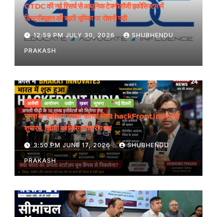
GTDC की नई रिसर्च से आधुनिक टेक्नोलॉजी इकोसिस्टम में
डिस्ट्रीब्यूशन की बढ़ती भूमिका पर रोशनी पड़ी
12:59 PM JULY 30, 2026
SHUBHENDU
PRAKASH
अजेंसी
आयोजन
उद्योग
ख़बर
सूचना
नई दिल्ली
भारत के ‘इनोवेशन दशक’ को नई दिशा: hackFront India का
शुभारंभ, युवाओं को मिलेगा राष्ट्रीय मंच
3:50 PM JUNE 17, 2026
SHUBHENDU
PRAKASH