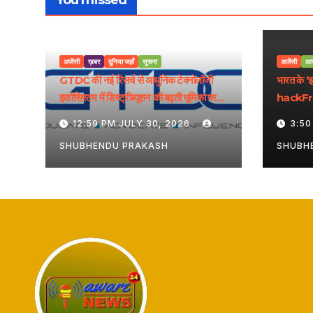
You missed
अजेंसी
ख़बर
दुनिया जहाँ
सूचना
अजेंसी
आ
GTDC की नई रिसर्च से आधुनिक टेक्नोलॉजी
भारत के ‘
इकोसिस्टम में डिस्ट्रीब्यूशन की बढ़ती भूमिका पर
hackFron
रोशनी पड़ी
मिलेगा राष्
12:59 PM JULY 30, 2026
3:50
SHUBHENDU PRAKASH
SHUBH