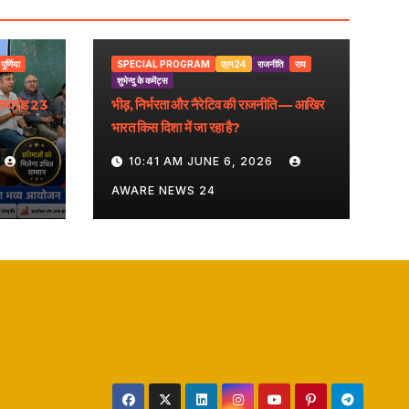
पूर्णिया
SPECIAL PROGRAM
एएन24
राजनीति
राय
शुभेन्दु के कमेंट्स
समारोह 23
भीड़, निर्भरता और नैरेटिव की राजनीति — आखिर
भारत किस दिशा में जा रहा है?
10:41 AM JUNE 6, 2026
AWARE NEWS 24