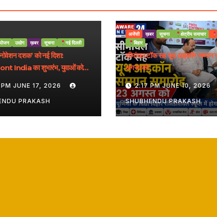
अजेंसी
ख़बर
सूचना
क्षेत्रीय समाचार
योजन
उद्योग
ख़बर
सूचना
नई दिल्ली
बिहार
इनोवेशन दशक’ को नई दिशा:
सीमांचल टॉक सह यूथ आइकॉन सम्मान 
t India का शुभारंभ, युवाओं को
अगस्त को
ट्रीय मंच
 PM JUNE 17, 2026
2:17 PM JUNE 10, 2026
ENDU PRAKASH
SHUBHENDU PRAKASH