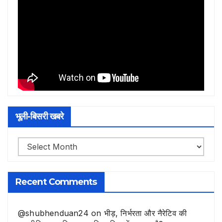
भूली-बिसरी खबरे
भूली-
बिसरी
खबरे
Recent Comments
@shubhenduan24
on
भीड़, निर्भरता और नैरेटिव की