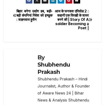
b
r
A
ra
ar
o
p
m
e
बिहार बनेगा उद्योग हब, बड़ी-
आज के फनकार एपिसोड 2 :
Post
o
p
बड़ी कंपनियां निवेश को इच्छुक
कहानी एक सिपाही के शायर
: शाहनवाज हुसैन
बनने की | Story Of A
navigation
k
soldier Becoming a
Poet |
By
Shubhendu
Prakash
Shubhendu Prakash – Hindi
Journalist, Author & Founder
of Aware News 24 | Bihar
News & Analysis Shubhendu