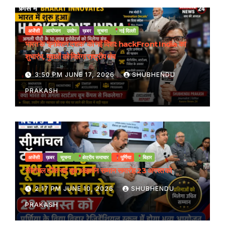
अजेंसी
आयोजन
उद्योग
ख़बर
सूचना
नई दिल्ली
भारत के ‘इनोवेशन दशक’ को नई दिशा: hackFront India का
शुभारंभ, युवाओं को मिलेगा राष्ट्रीय मंच
3:50 PM JUNE 17, 2026
SHUBHENDU
PRAKASH
अजेंसी
ख़बर
सूचना
क्षेत्रीय समाचार
पूर्णिया
बिहार
सीमांचल टॉक सह यूथ आइकॉन सम्मान समारोह 23 अगस्त को
2:17 PM JUNE 10, 2026
SHUBHENDU
PRAKASH