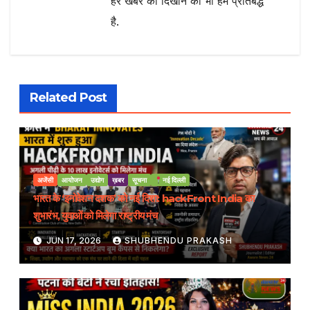
हर खबर को दिखाने को भी हम प्रतिबद्ध
है.
Related Post
अजेंसी
आयोजन
उद्योग
ख़बर
सूचना
नई दिल्ली
भारत के ‘इनोवेशन दशक’ को नई दिशा: hackFront India का
शुभारंभ, युवाओं को मिलेगा राष्ट्रीय मंच
JUN 17, 2026
SHUBHENDU PRAKASH