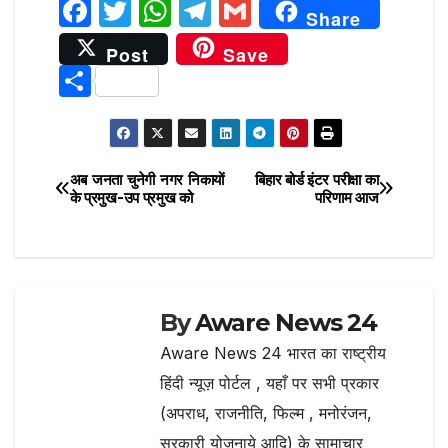
F
T
W
T
G
Share
a
w
h
el
m
Post
Save
c
it
at
e
ai
S
e
te
s
g
l
h
b
r
A
ra
ar
o
p
m
e
अब जनता चुनेगी नगर निकायों
बिहार बोर्ड इंटर परीक्षा का
Post
o
p
के प्रमुख-उप प्रमुख को
परिणाम आज
navigation
k
By
Aware News 24
Aware News 24 भारत का राष्ट्रीय
हिंदी न्यूज़ पोर्टल , यहाँ पर सभी प्रकार
(अपराध, राजनीति, फिल्म , मनोरंजन,
सरकारी योजनाये आदि) के सामाचार