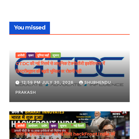
You missed
अजेंसी
ख़बर
दुनिया जहाँ
सूचना
GTDC की नई रिसर्च से आधुनिक टेक्नोलॉजी इकोसिस्टम में
डिस्ट्रीब्यूशन की बढ़ती भूमिका पर रोशनी पड़ी
12:59 PM JULY 30, 2026
SHUBHENDU
PRAKASH
अजेंसी
आयोजन
उद्योग
ख़बर
सूचना
नई दिल्ली
भारत के ‘इनोवेशन दशक’ को नई दिशा: hackFront India का