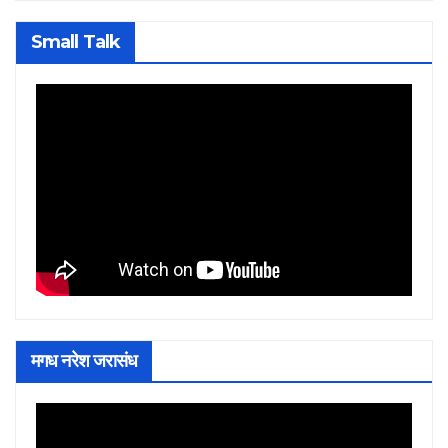
Small Talk
मगध नरेश जरासंध