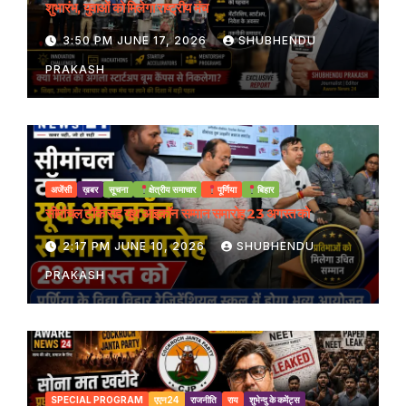
शुभारंभ, युवाओं को मिलेगा राष्ट्रीय मंच
3:50 PM JUNE 17, 2026
SHUBHENDU
PRAKASH
अजेंसी
ख़बर
सूचना
क्षेत्रीय समाचार
पूर्णिया
बिहार
सीमांचल टॉक सह यूथ आइकॉन सम्मान समारोह 23 अगस्त को
2:17 PM JUNE 10, 2026
SHUBHENDU
PRAKASH
SPECIAL PROGRAM
एएन24
राजनीति
राय
शुभेन्दु के कमेंट्स