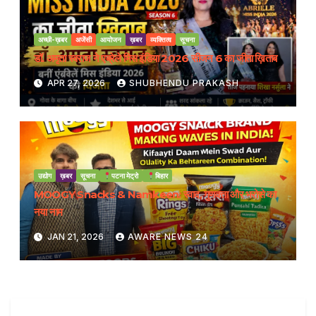
अच्छी-ख़बर
अजेंसी
आयोजन
ख़बर
व्यक्तित्व
सूचना
डॉ. अमृता स्वराज ने एब्रेले मिस इंडिया 2026 सीजन 6 का जीता ख़िताब
APR 27, 2026
SHUBHENDU PRAKASH
उद्योग
ख़बर
सूचना
पटना मेट्रो
बिहार
MOOGY Snacks & Namkeen: स्वाद, गुणवत्ता और भरोसे का
नया नाम
JAN 21, 2026
AWARE NEWS 24