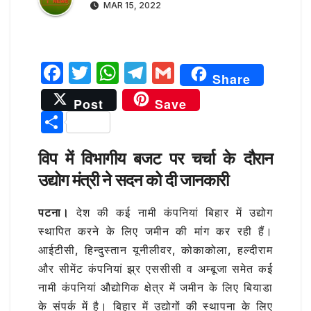
MAR 15, 2022
F
T
W
T
G
Share
a
w
h
el
m
Post
Save
c
it
at
e
ai
S
e
te
s
g
l
h
b
r
A
ra
विप में विभागीय बजट पर चर्चा के दौरान
ar
उद्योग मंत्री ने सदन को दी जानकारी
o
p
m
e
o
p
पटना।
देश की कई नामी कंपनियां बिहार में उद्योग
k
स्थापित करने के लिए जमीन की मांग कर रही हैं।
आईटीसी, हिन्दुस्तान यूनीलीवर, कोकाकोला, हल्दीराम
और सीमेंट कंपनियां झ्र एससीसी व अम्बूजा समेत कई
नामी कंपनियां औद्योगिक क्षेत्र में जमीन के लिए बियाडा
के संपर्क में है। बिहार में उद्योगों की स्थापना के लिए