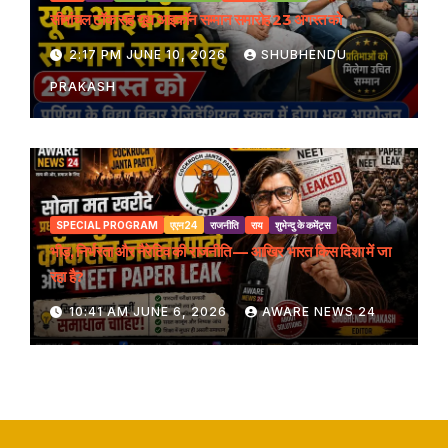
सीमांचल टॉक सह यूथ आइकॉन सम्मान समारोह 23 अगस्त को
2:17 PM JUNE 10, 2026
SHUBHENDU
PRAKASH
SPECIAL PROGRAM
एएन24
राजनीति
राय
शुभेन्दु के कमेंट्स
भीड़, निर्भरता और नैरेटिव की राजनीति — आखिर भारत किस दिशा में जा
रहा है?
10:41 AM JUNE 6, 2026
AWARE NEWS 24