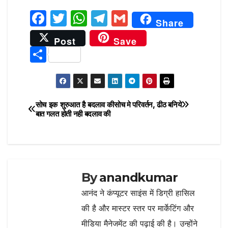
F
T
W
T
G
Share
a
w
h
el
m
Post
Save
c
it
at
e
ai
S
e
te
s
g
l
h
b
r
A
ra
ar
o
p
m
e
सोच इक शुरुआत है बदलाव की
सोच मे परिवर्तन, ढीठ बनिये
Post
o
p
बात गलत होती नही बदलाव की
navigation
k
By
anandkumar
आनंद ने कंप्यूटर साइंस में डिग्री हासिल
की है और मास्टर स्तर पर मार्केटिंग और
मीडिया मैनेजमेंट की पढ़ाई की है। उन्होंने