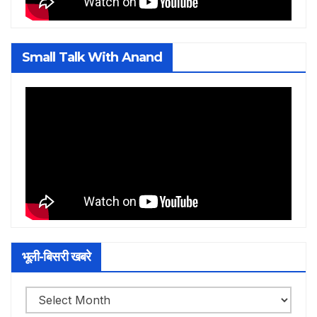
Small Talk With Anand
भूली-बिसरी खबरे
भूली-