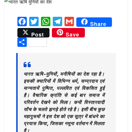
F
T
W
T
G
Share
a
w
h
el
m
Post
Save
c
it
at
e
ai
S
e
te
s
g
l
h
b
r
A
ra
ar
o
p
m
e
भारत ऋषि-मुनियों, मनीषियों का देश रहा है।
o
p
इसकी क्यारियों में विभिन्न धर्म, सम्प्रदाय एवं
k
मान्यतायें पुष्पित, पल्लवित एवं विकसित हुई
है। वैचारिक क्रांति से कई बार समाज में
परिवर्तन देखने को मिला। कभी विस्तारवादी
सोंच के चलते झगड़े होते रहे है। इसी बीच कुछ
महापुरूषों ने इस देश को एक सूत्र में बांधने का
प्रयास किया, जिसका नमूना वर्तमान में मिलता
है।