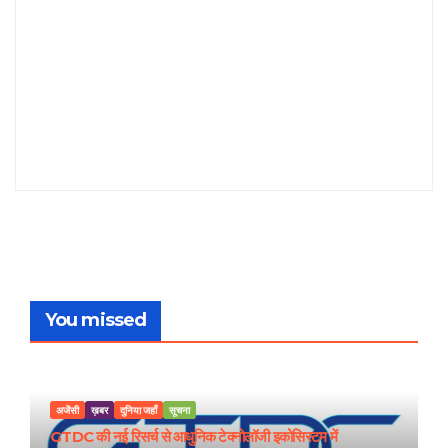
You missed
अजेंसी
ख़बर
दुनिया जहाँ
सूचना
GTDC की नई रिसर्च से आधुनिक टेक्नोलॉजी इकोसिस्टम में