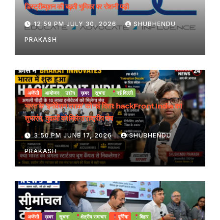
डिस्ट्रीब्यूशन की बढ़ती भूमिका पर रोशनी पड़ी
12:59 PM JULY 30, 2026
SHUBHENDU
PRAKASH
अजेंसी
आयोजन
उद्योग
ख़बर
सूचना
नई दिल्ली
भारत के ‘इनोवेशन दशक’ को नई दिशा: hackFront India का
शुभारंभ, युवाओं को मिलेगा राष्ट्रीय मंच
3:50 PM JUNE 17, 2026
SHUBHENDU
PRAKASH
अजेंसी
ख़बर
सूचना
क्षेत्रीय समाचार
पूर्णिया
बिहार