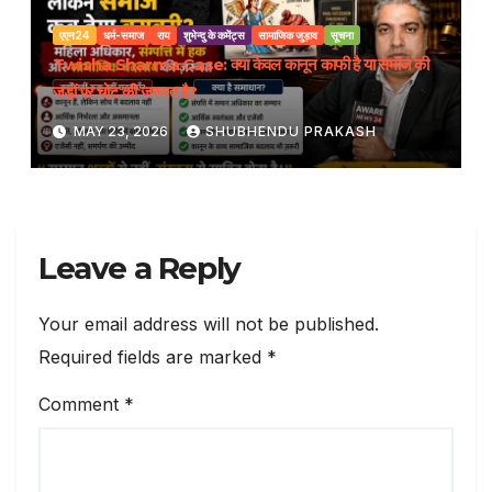
एएन24
धर्म-समाज
राय
शुभेन्दु के कमेंट्स
सामाजिक जुड़ाव
सूचना
Twisha Sharma Case: क्या केवल कानून काफी है या समाज की
जड़ों पर चोट की जरूरत है?
MAY 23, 2026
SHUBHENDU PRAKASH
Leave a Reply
Your email address will not be published.
Required fields are marked
*
Comment
*