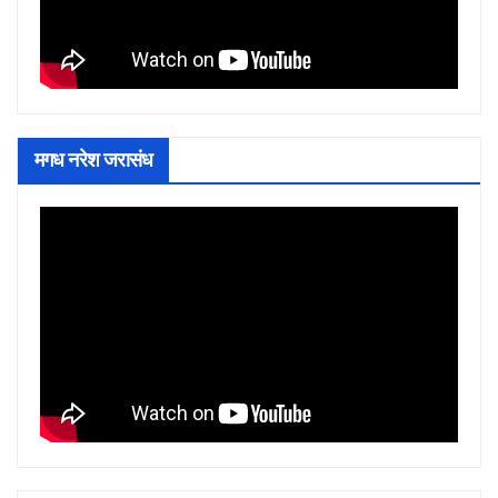
मगध नरेश जरासंध