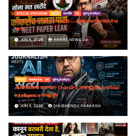
SPECIAL PROGRAM
एएन24
राजनीति
राय
शुभेन्दु के कमेंट्स
भीड़, निर्भरता और नैरेटिव की राजनीति — आखिर भारत किस दिशा में जा
रहा है?
JUN 6, 2026
AWARE NEWS 24
एएन24
जागरूक टेक
राय
शुभेन्दु के कमेंट्स
AI बिना विवेक के खतरनाक? ChatGPT, मानव बुद्धि और Artificial
Intelligence का पूरा सच
JUN 4, 2026
SHUBHENDU PRAKASH