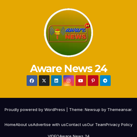
Aware News 24
Proudly powered by WordPress
|
Theme:
Newsup
by
Themeansar
.
Home
About us
Advertise with us
Contact us
Our Team
Privacy Policy
VIDEO
Aware News 24