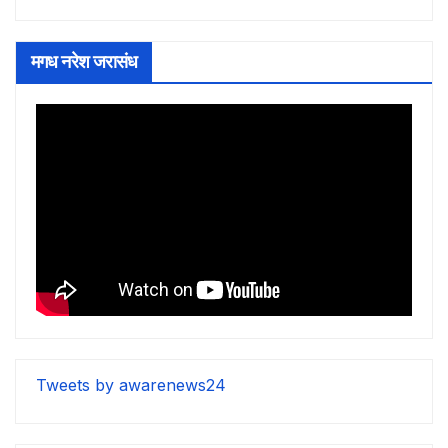
मगध नरेश जरासंध
Tweets by awarenews24