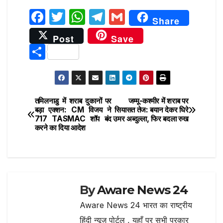
F
T
W
T
G
Share
a
w
h
el
m
Post
Save
c
it
at
e
ai
S
e
te
s
g
l
h
b
r
A
ra
ar
o
p
m
e
तमिलनाडु में शराब दुकानों पर
जम्मू-कश्मीर में शराब पर
Post
o
p
बड़ा एक्शन: CM विजय ने
सियासत तेज: बयान देकर घिरे
717 TASMAC शॉप बंद
उमर अब्दुल्ला, फिर बदला रुख
navigation
k
करने का दिया आदेश
By
Aware News 24
Aware News 24 भारत का राष्ट्रीय
हिंदी न्यूज़ पोर्टल , यहाँ पर सभी प्रकार