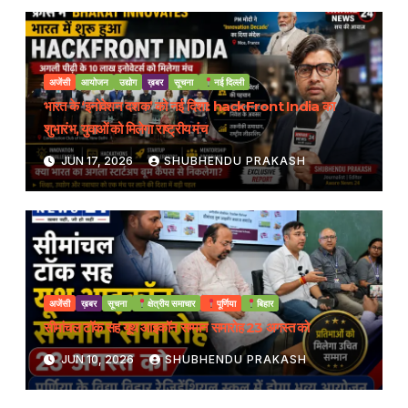
अजेंसी
आयोजन
उद्योग
ख़बर
सूचना
नई दिल्ली
भारत के ‘इनोवेशन दशक’ को नई दिशा: hackFront India का
शुभारंभ, युवाओं को मिलेगा राष्ट्रीय मंच
JUN 17, 2026
SHUBHENDU PRAKASH
अजेंसी
ख़बर
सूचना
क्षेत्रीय समाचार
पूर्णिया
बिहार
सीमांचल टॉक सह यूथ आइकॉन सम्मान समारोह 23 अगस्त को
JUN 10, 2026
SHUBHENDU PRAKASH