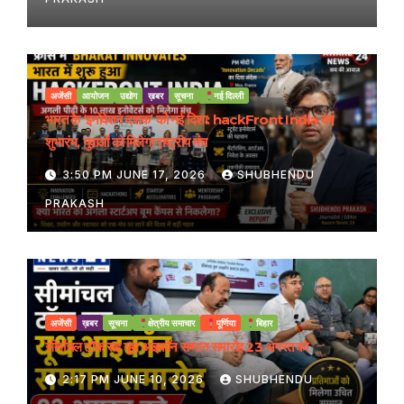
अजेंसी
आयोजन
उद्योग
ख़बर
सूचना
नई दिल्ली
भारत के ‘इनोवेशन दशक’ को नई दिशा: hackFront India का
शुभारंभ, युवाओं को मिलेगा राष्ट्रीय मंच
3:50 PM JUNE 17, 2026
SHUBHENDU
PRAKASH
अजेंसी
ख़बर
सूचना
क्षेत्रीय समाचार
पूर्णिया
बिहार
सीमांचल टॉक सह यूथ आइकॉन सम्मान समारोह 23 अगस्त को
2:17 PM JUNE 10, 2026
SHUBHENDU