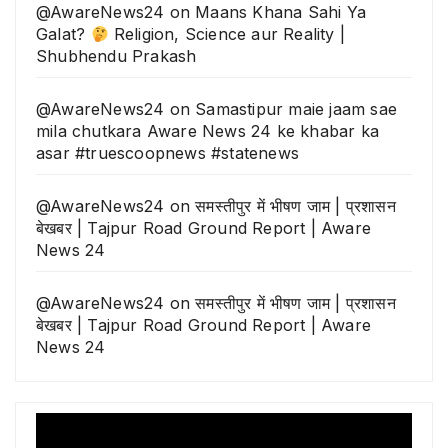
@AwareNews24
on
Maans Khana Sahi Ya
Galat?
Religion, Science aur Reality |
Shubhendu Prakash
@AwareNews24
on
Samastipur maie jaam sae
mila chutkara Aware News 24 ke khabar ka
asar #truescoopnews #statenews
@AwareNews24
on
समस्तीपुर में भीषण जाम | प्रशासन
बेखबर | Tajpur Road Ground Report | Aware
News 24
@AwareNews24
on
समस्तीपुर में भीषण जाम | प्रशासन
बेखबर | Tajpur Road Ground Report | Aware
News 24
Video