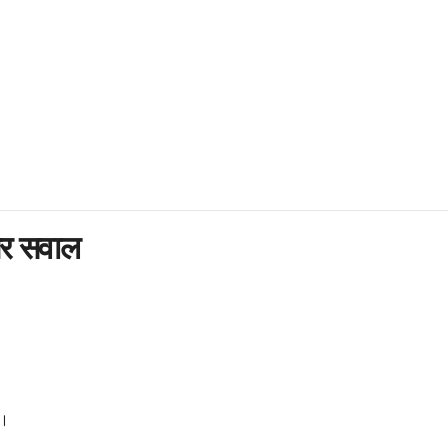
 पर सवाल
ं।
।