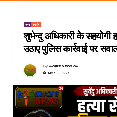
r
p
a
e
m
ख़बर
राष्ट्रीय
शुभेन्दु अधिकारी के सहयोगी ह
उठाए पुलिस कार्रवाई पर सवा
By
Aware News 24
MAY 12, 2026