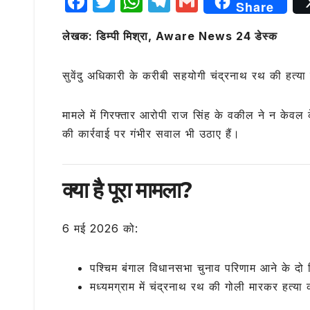
F
T
W
T
G
Share
a
w
h
el
m
लेखक: डिम्पी मिश्रा, Aware News 24 डेस्क
c
it
at
e
ai
e
te
s
g
l
सुवेंदु अधिकारी
के करीबी सहयोगी
चंद्रनाथ रथ
की हत्या 
b
r
A
ra
o
p
m
मामले में गिरफ्तार आरोपी राज सिंह के वकील ने न केवल
o
p
की कार्रवाई पर गंभीर सवाल भी उठाए हैं।
k
क्या है पूरा मामला?
6 मई 2026 को:
पश्चिम बंगाल विधानसभा चुनाव परिणाम आने के दो 
मध्यमग्राम में चंद्रनाथ रथ की गोली मारकर हत्या