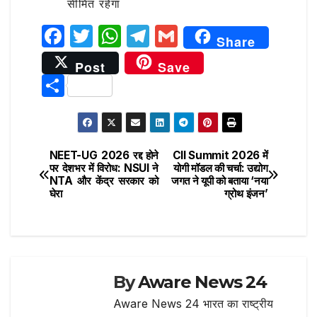
सीमित रहेगा
F
T
W
T
G
Share
a
w
h
el
m
Post
Save
c
it
at
e
ai
S
e
te
s
g
l
h
b
r
A
ra
ar
o
p
m
e
NEET-UG 2026 रद्द होने
CII Summit 2026 में
Post
o
p
पर देशभर में विरोध: NSUI ने
योगी मॉडल की चर्चा: उद्योग
NTA और केंद्र सरकार को
जगत ने यूपी को बताया ‘नया
navigation
k
घेरा
ग्रोथ इंजन’
By
Aware News 24
Aware News 24 भारत का राष्ट्रीय