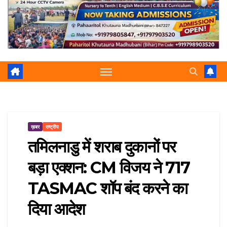
r
p
a
e
m
ख़बर
राष्ट्रीय
तमिलनाडु में शराब दुकानों पर
बड़ा एक्शन: CM विजय ने 717
TASMAC शॉप बंद करने का
दिया आदेश