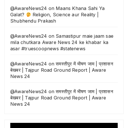
@AwareNews24
on
Maans Khana Sahi Ya
Galat?
Religion, Science aur Reality |
Shubhendu Prakash
@AwareNews24
on
Samastipur maie jaam sae
mila chutkara Aware News 24 ke khabar ka
asar #truescoopnews #statenews
@AwareNews24
on
समस्तीपुर में भीषण जाम | प्रशासन
बेखबर | Tajpur Road Ground Report | Aware
News 24
@AwareNews24
on
समस्तीपुर में भीषण जाम | प्रशासन
बेखबर | Tajpur Road Ground Report | Aware
News 24
Video