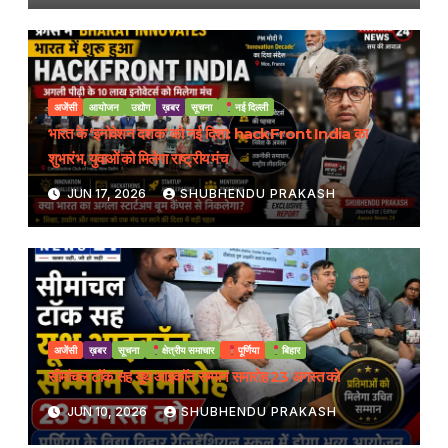
अजेंसी
आयोजन
उद्योग
ख़बर
सूचना
नई दिल्ली
भारत के ‘इनोवेशन दशक’ को नई दिशा: hackFront India का
शुभारंभ, युवाओं को मिलेगा राष्ट्रीय मंच
JUN 17, 2026
SHUBHENDU PRAKASH
अजेंसी
ख़बर
सूचना
क्षेत्रीय समाचार
पूर्णिया
बिहार
सीमांचल टॉक सह यूथ आइकॉन सम्मान समारोह 23 अगस्त को
JUN 10, 2026
SHUBHENDU PRAKASH