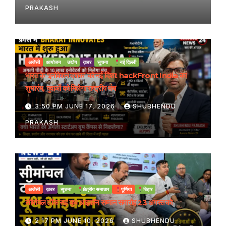
PRAKASH
अजेंसी
आयोजन
उद्योग
ख़बर
सूचना
नई दिल्ली
भारत के ‘इनोवेशन दशक’ को नई दिशा: hackFront India का
शुभारंभ, युवाओं को मिलेगा राष्ट्रीय मंच
3:50 PM JUNE 17, 2026
SHUBHENDU
PRAKASH
अजेंसी
ख़बर
सूचना
क्षेत्रीय समाचार
पूर्णिया
बिहार
सीमांचल टॉक सह यूथ आइकॉन सम्मान समारोह 23 अगस्त को
2:17 PM JUNE 10, 2026
SHUBHENDU