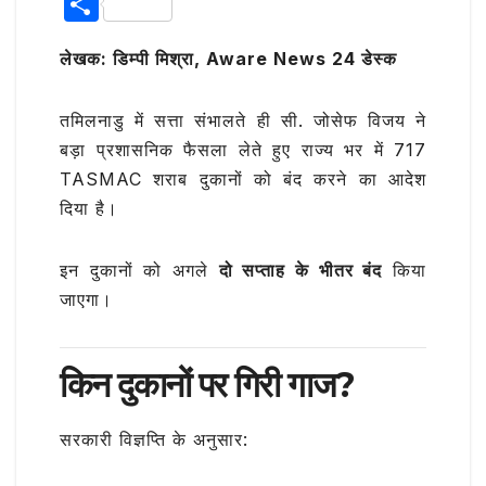
S
e
te
s
g
l
h
b
r
A
ra
लेखक: डिम्पी मिश्रा, Aware News 24 डेस्क
ar
o
p
m
e
तमिलनाडु में सत्ता संभालते ही
सी. जोसेफ विजय
ने
o
p
बड़ा प्रशासनिक फैसला लेते हुए राज्य भर में 717
k
TASMAC
शराब दुकानों को बंद करने का आदेश
दिया है।
इन दुकानों को अगले
दो सप्ताह के भीतर बंद
किया
जाएगा।
किन दुकानों पर गिरी गाज?
सरकारी विज्ञप्ति के अनुसार: