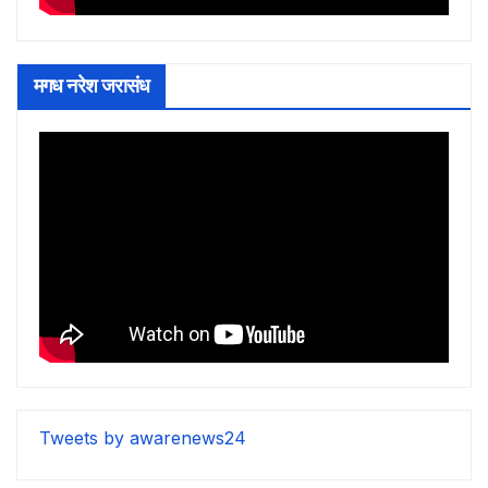
मगध नरेश जरासंध
Tweets by awarenews24