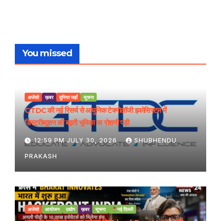
You missed
अजेंसी
ख़बर
दुनिया जहाँ
सूचना
GTDC की नई रिसर्च से आधुनिक टेक्नोलॉजी इकोसिस्टम में
डिस्ट्रीब्यूशन की बढ़ती भूमिका पर रोशनी पड़ी
12:59 PM JULY 30, 2026
SHUBHENDU
PRAKASH
अजेंसी
आयोजन
उद्योग
ख़बर
सूचना
नई दिल्ली