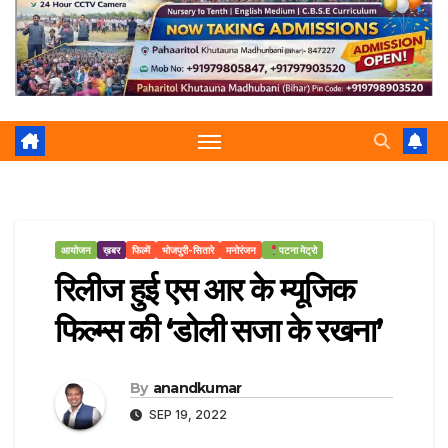
r
p
a
e
m
आयोजन
ख़बर
फिल्में
भोजपुरी-सितारे
मनोरंजन
पटना मेट्रो
रिलीज हुई एस आर के म्यूजिक
फिल्म्स की ‘डोली सजा के रखना’
By
anandkumar
SEP 19, 2022