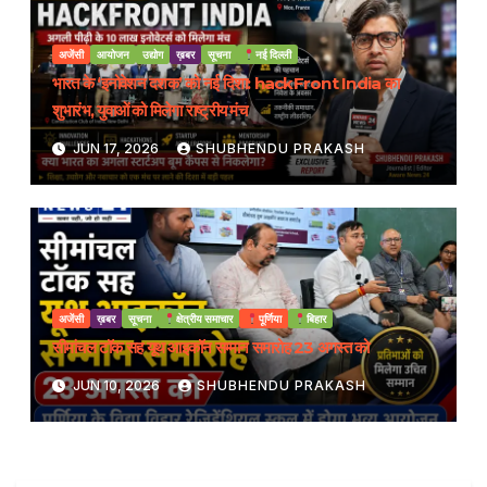
अजेंसी
आयोजन
उद्योग
ख़बर
सूचना
नई दिल्ली
भारत के ‘इनोवेशन दशक’ को नई दिशा: hackFront India का
शुभारंभ, युवाओं को मिलेगा राष्ट्रीय मंच
JUN 17, 2026
SHUBHENDU PRAKASH
अजेंसी
ख़बर
सूचना
क्षेत्रीय समाचार
पूर्णिया
बिहार
सीमांचल टॉक सह यूथ आइकॉन सम्मान समारोह 23 अगस्त को
JUN 10, 2026
SHUBHENDU PRAKASH