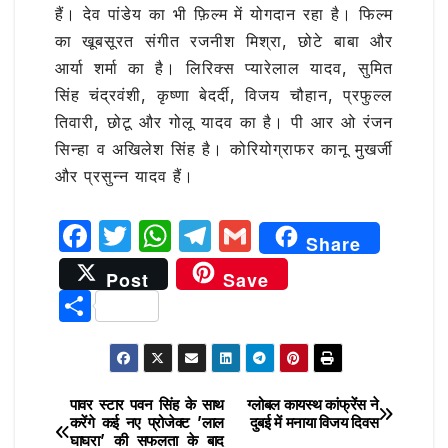
हैं। देव पांडेय का भी फ़िल्म में योगदान रहा है। फिल्म
का खूबसूरत संगीत रजनीश मिश्रा, छोटे बाबा और
आर्या शर्मा का है। लिरिक्स प्यारेलाल यादव, सुमित
सिंह चंद्रवंशी, कृष्णा बेदर्दी, विजय चौहान, प्रफुल्ल
तिवारी, छोटू और गोलू यादव का है। पी आर ओ रंजन
सिन्हा व अखिलेश सिंह है। कोरियोग्राफर कानू मुखर्जी
और प्रसुन्न यादव हैं।
F
T
W
T
G
Share
a
w
h
el
m
Post
Save
c
it
at
e
ai
S
e
te
s
g
l
h
b
r
A
ra
ar
o
p
m
e
पावर स्टार पवन सिंह के साथ
ग्लोबल कायस्थ कांफ्रेंस ने
Post
o
p
करेंगे कई नए प्रोजेक्ट ’लाल
दुबई में मनाया विजय दिवस
घाघरा’ की सफलता के बाद