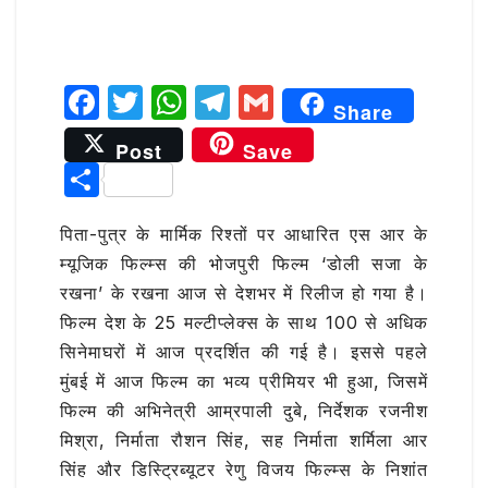
F
T
W
T
G
Share
a
w
h
el
m
Post
Save
c
it
at
e
ai
S
e
te
s
g
l
h
b
r
A
ra
पिता-पुत्र के मार्मिक रिश्तों पर आधारित एस आर के
ar
म्यूजिक फिल्म्स की भोजपुरी फिल्म ‘डोली सजा के
o
p
m
e
रखना’ के रखना आज से देशभर में रिलीज हो गया है।
o
p
फिल्म देश के 25 मल्टीप्लेक्स के साथ 100 से अधिक
k
सिनेमाघरों में आज प्रदर्शित की गई है। इससे पहले
मुंबई में आज फिल्म का भव्य प्रीमियर भी हुआ, जिसमें
फिल्म की अभिनेत्री आम्रपाली दुबे, निर्देशक रजनीश
मिश्रा, निर्माता रौशन सिंह, सह निर्माता शर्मिला आर
सिंह और डिस्ट्रिब्यूटर रेणु विजय फिल्म्स के निशांत