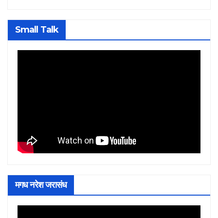
Small Talk
मगध नरेश जरासंध