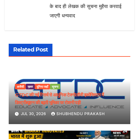
के बाद ही लेखक की सुचना मुहैया करवाई
जाएगी धन्यवाद
Related Post
अजेंसी
ख़बर
दुनिया जहाँ
सूचना
GTDC की नई रिसर्च से आधुनिक टेक्नोलॉजी इकोसिस्टम में
डिस्ट्रीब्यूशन की बढ़ती भूमिका पर रोशनी पड़ी
JUL 30, 2026
SHUBHENDU PRAKASH