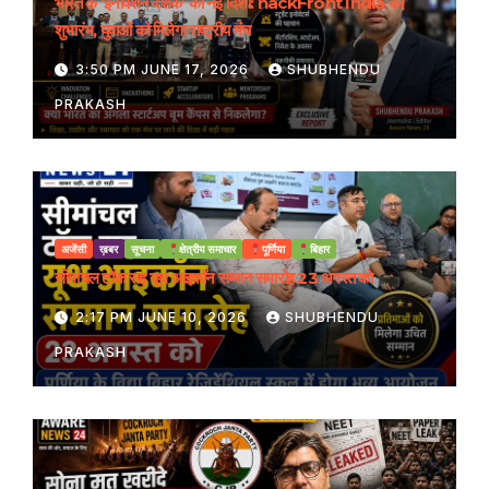
भारत के ‘इनोवेशन दशक’ को नई दिशा: hackFront India का
शुभारंभ, युवाओं को मिलेगा राष्ट्रीय मंच
3:50 PM JUNE 17, 2026
SHUBHENDU
PRAKASH
अजेंसी
ख़बर
सूचना
क्षेत्रीय समाचार
पूर्णिया
बिहार
सीमांचल टॉक सह यूथ आइकॉन सम्मान समारोह 23 अगस्त को
2:17 PM JUNE 10, 2026
SHUBHENDU
PRAKASH