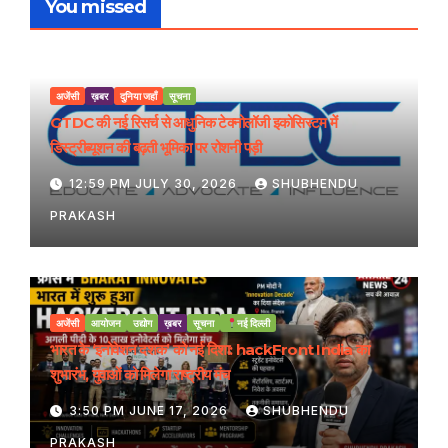
You missed
अजेंसी
ख़बर
दुनिया जहाँ
सूचना
GTDC की नई रिसर्च से आधुनिक टेक्नोलॉजी इकोसिस्टम में
डिस्ट्रीब्यूशन की बढ़ती भूमिका पर रोशनी पड़ी
12:59 PM JULY 30, 2026
SHUBHENDU
PRAKASH
अजेंसी
आयोजन
उद्योग
ख़बर
सूचना
नई दिल्ली
भारत के ‘इनोवेशन दशक’ को नई दिशा: hackFront India का
शुभारंभ, युवाओं को मिलेगा राष्ट्रीय मंच
3:50 PM JUNE 17, 2026
SHUBHENDU
PRAKASH