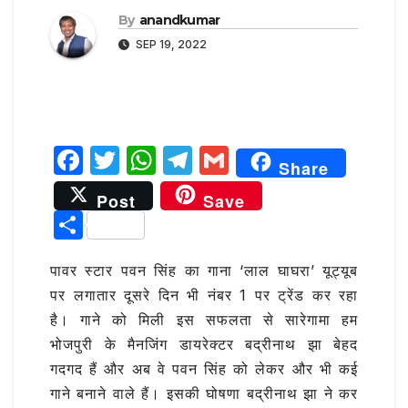
By
anandkumar
SEP 19, 2022
F
T
W
T
G
Share
a
w
h
el
m
Post
Save
c
it
at
e
ai
S
e
te
s
g
l
h
b
r
A
ra
पावर स्टार पवन सिंह का गाना ‘लाल घाघरा’ यूट्यूब
ar
पर लगातार दूसरे दिन भी नंबर 1 पर ट्रेंड कर रहा
o
p
m
e
है। गाने को मिली इस सफलता से सारेगामा हम
o
p
भोजपुरी के मैनजिंग डायरेक्टर बद्रीनाथ झा बेहद
k
गदगद हैं और अब वे पवन सिंह को लेकर और भी कई
गाने बनाने वाले हैं। इसकी घोषणा बद्रीनाथ झा ने कर