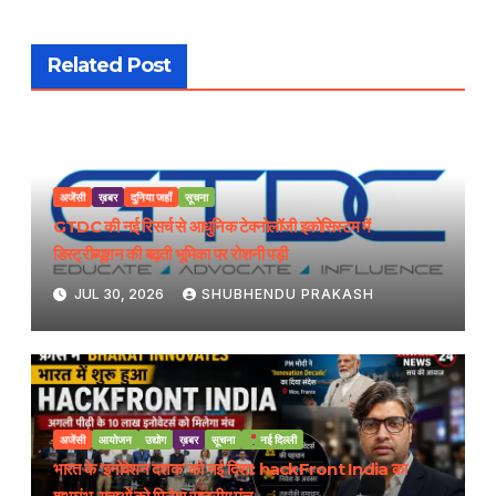
Related Post
अजेंसी
ख़बर
दुनिया जहाँ
सूचना
GTDC की नई रिसर्च से आधुनिक टेक्नोलॉजी इकोसिस्टम में
डिस्ट्रीब्यूशन की बढ़ती भूमिका पर रोशनी पड़ी
JUL 30, 2026
SHUBHENDU PRAKASH
अजेंसी
आयोजन
उद्योग
ख़बर
सूचना
नई दिल्ली
भारत के ‘इनोवेशन दशक’ को नई दिशा: hackFront India का