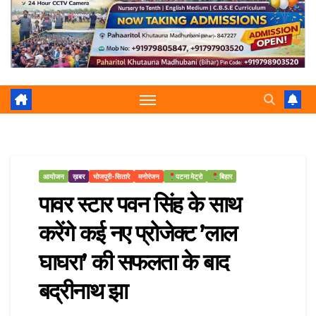
r
p
a
e
m
आयोजन
ख़बर
भोजपुरी-सितारे
मनोरंजन
पटना मेट्रो
बिहार
पावर स्टार पवन सिंह के साथ
करेंगे कई नए प्रोजेक्ट ’लाल
घाघरा’ की सफलता के बाद
बद्रीनाथ झा