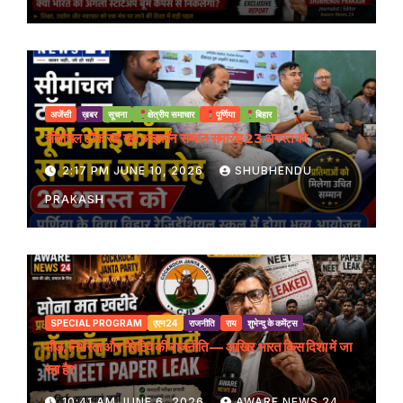
अजेंसी
ख़बर
सूचना
क्षेत्रीय समाचार
पूर्णिया
बिहार
सीमांचल टॉक सह यूथ आइकॉन सम्मान समारोह 23 अगस्त को
2:17 PM JUNE 10, 2026
SHUBHENDU
PRAKASH
SPECIAL PROGRAM
एएन24
राजनीति
राय
शुभेन्दु के कमेंट्स
भीड़, निर्भरता और नैरेटिव की राजनीति — आखिर भारत किस दिशा में जा
रहा है?
10:41 AM JUNE 6, 2026
AWARE NEWS 24