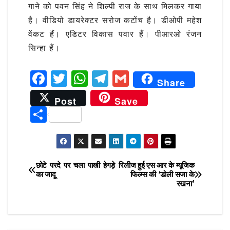
गाने को पवन सिंह ने शिल्पी राज के साथ मिलकर गाया
है। वीडियो डायरेक्टर सरोज कटोंच है। डीओपी महेश
वेंकट हैं। एडिटर विकास पवार हैं। पीआरओ रंजन
सिन्हा हैं।
F
T
W
T
G
Share
a
w
h
el
m
Post
Save
c
it
at
e
ai
S
e
te
s
g
l
h
b
r
A
ra
ar
o
p
m
e
छोटे परदे पर चला पाखी हेगड़े
रिलीज हुई एस आर के म्यूजिक
Post
o
p
का जादू
फिल्म्स की ‘डोली सजा के
रखना’
navigation
k