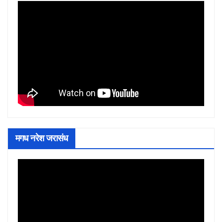
मगध नरेश जरासंध