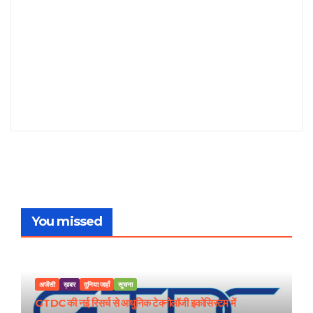
You missed
अजेंसी
ख़बर
दुनिया जहाँ
सूचना
GTDC की नई रिसर्च से आधुनिक टेक्नोलॉजी इकोसिस्टम में