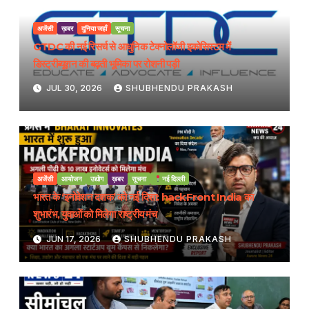
अजेंसी
ख़बर
दुनिया जहाँ
सूचना
GTDC की नई रिसर्च से आधुनिक टेक्नोलॉजी इकोसिस्टम में
डिस्ट्रीब्यूशन की बढ़ती भूमिका पर रोशनी पड़ी
JUL 30, 2026
SHUBHENDU PRAKASH
अजेंसी
आयोजन
उद्योग
ख़बर
सूचना
नई दिल्ली
भारत के ‘इनोवेशन दशक’ को नई दिशा: hackFront India का
शुभारंभ, युवाओं को मिलेगा राष्ट्रीय मंच
JUN 17, 2026
SHUBHENDU PRAKASH