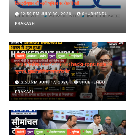
डिस्ट्रीब्यूशन की बढ़ती भूमिका पर रोशनी पड़ी
12:59 PM JULY 30, 2026
SHUBHENDU
PRAKASH
अजेंसी
आयोजन
उद्योग
ख़बर
सूचना
नई दिल्ली
भारत के ‘इनोवेशन दशक’ को नई दिशा: hackFront India का
शुभारंभ, युवाओं को मिलेगा राष्ट्रीय मंच
3:50 PM JUNE 17, 2026
SHUBHENDU
PRAKASH
अजेंसी
ख़बर
सूचना
क्षेत्रीय समाचार
पूर्णिया
बिहार