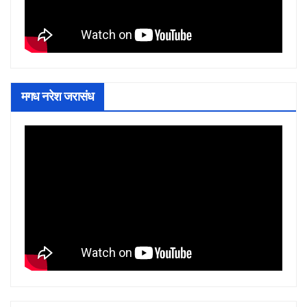
मगध नरेश जरासंध