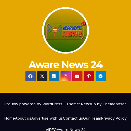
Aware News 24
Proudly powered by WordPress
|
Theme:
Newsup
by
Themeansar
.
Home
About us
Advertise with us
Contact us
Our Team
Privacy Policy
VIDEO
Aware News 24