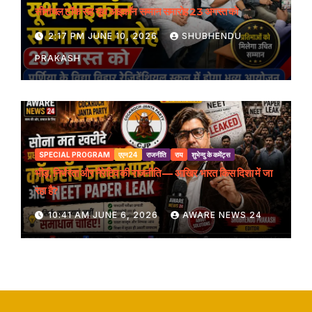
सीमांचल टॉक सह यूथ आइकॉन सम्मान समारोह 23 अगस्त को
2:17 PM JUNE 10, 2026
SHUBHENDU
PRAKASH
SPECIAL PROGRAM
एएन24
राजनीति
राय
शुभेन्दु के कमेंट्स
भीड़, निर्भरता और नैरेटिव की राजनीति — आखिर भारत किस दिशा में जा
रहा है?
10:41 AM JUNE 6, 2026
AWARE NEWS 24