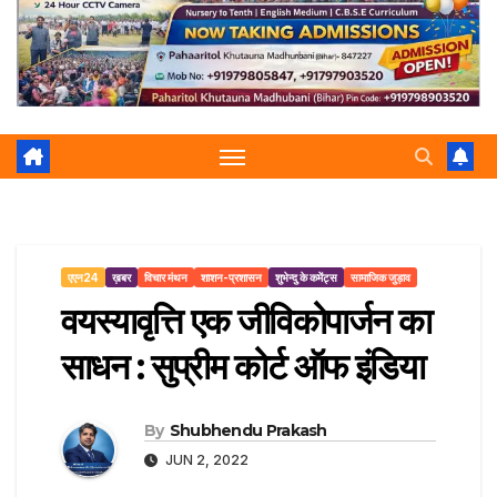
r
p
a
e
m
एएन24
ख़बर
विचार मंथन
शाशन-प्रशासन
शुभेन्दु के कमेंट्स
सामाजिक जुड़ाव
वयस्यावृत्ति एक जीविकोपार्जन का
साधन : सुप्रीम कोर्ट ऑफ इंडिया
By
Shubhendu Prakash
JUN 2, 2022