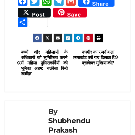
F
T
W
T
G
Share
a
w
h
el
m
Post
Save
c
it
at
e
ai
S
e
te
s
g
l
h
b
r
A
ra
ar
o
p
m
e
बच्चों और महिलाओं के
कश्मीर का रजनीबाला
Post
o
p
अधिकारों को सुनिश्चित करने
हत्याकांड क्यों याद दिलाता है
में महिला पुलिसकर्मियों की
ब्रह्मेश्वर मुखिया की?
navigation
k
भूमिका अहम: नफ़ीसा बिन्ते
शफ़ीक़
By
Shubhendu
Prakash