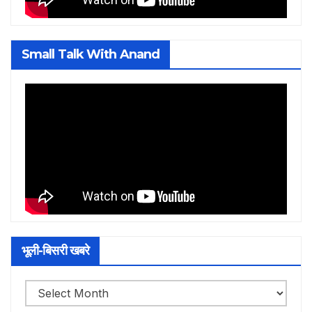
Small Talk With Anand
भूली-बिसरी खबरे
भूली-
बिसरी