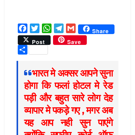
F
T
W
T
G
Share
a
w
h
el
m
Post
Save
c
it
at
e
ai
S
e
te
s
g
l
h
b
r
A
ra
ar
भारत मे अक्सर आपने सुना
o
p
m
e
होगा कि फलां होटल मे रेड
o
p
k
पड़ी और बहुत सारे लोग देह
व्यापार मे पकड़े गए , मगर अब
यह आप नही सुन पाएंगे
क्योंकि सुप्रीम कोर्ट ऑफ