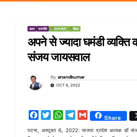
r
p
a
e
m
ख़बर
राजनीति
पटना मेट्रो
बिहार
अपने से ज्यादा घमंडी व्यक्त
संजय जायसवाल
By
anandkumar
OCT 6, 2022
F
T
W
T
G
Share
a
w
h
el
m
पटना, अक्टूबर 6, 2022: भाजपा प्रदेश अध्यक्ष डॉ
c
it
at
e
ai