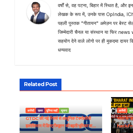
वर्षों से, वह पटना, बिहार में स्थित है, और इ
लेखक के रूप में, उनके पास OpIndia, ICh
पहली पुस्तक "गीतायन" अमेज़न पर बेस्ट सेल
जिम्मेदारी चैनल या संस्थान या फिर news 
सहयोग देने वाले लोगो पर ही मुकदमा दायर क
धन्यवाद
Related Post
अजेंसी
ख़बर
दुनिया जहाँ
सूचना
अजेंसी
आय
GTDC की नई रिसर्च से आधुनिक टेक्नोलॉजी
भारत के ‘
इकोसिस्टम में डिस्ट्रीब्यूशन की बढ़ती भूमिका पर
hackFron