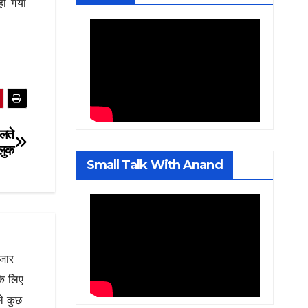
हो गया
चलते
 लुक
Small Talk With Anand
ाजार
के लिए
ले कुछ