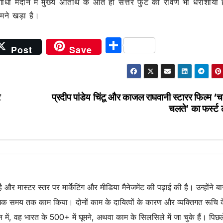
ांधी मैदान मे मुख्य अतिथि के आते ही सत्तर फुट का रावण भी धराशायी 
ामने खड़ा है।
S
Post
Save
h
ar
e
र
प्रदीप पांडेय चिंटू और काजल राघवानी स्टारर फिल्म ‘
चलते’ का फर्स्ट
है और मास्टर स्तर पर मार्केटिंग और मीडिया मैनेजमेंट की पढ़ाई की है। उन्होंने ब
 समय तक काम किया। दोनों काम के दायित्वों के कारण और व्यक्तिगत रूचि 
वर्तमान में, वह भारत के 500+ में घूमने, अथवा काम के सिलसिले में जा चुके हैं। पिछ