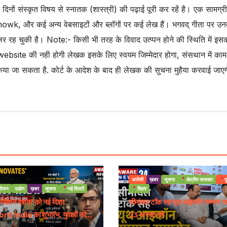
न दिनों संस्कृत विषय से स्नातक (शास्त्री) की पढ़ाई पूरी कर रहें है। एक सामग्री
owk, और कई अन्य वेबसाइटों और ब्लॉगों पर कई लेख हैं। भगवद् गीता पर उ
र रह चुकी है। Note:- किसी भी तरह के विवाद उत्प्पन होने की स्थिति में इस
website की नही होगी लेखक इसके लिए स्वयम जिम्मेदार होगा, संसथान में काम
िया जा सकता है. कोर्ट के आदेश के बाद ही लेखक की सुचना मुहैया करवाई जाए
अजेंसी
ख़बर
सूचना
क्षेत्रीय समाचार
प
ोजन
उद्योग
ख़बर
सूचना
नई दिल्ली
बिहार
इनोवेशन दशक’ को नई दिशा:
सीमांचल टॉक सह यूथ आइकॉन सम्मान स
t India का शुभारंभ, युवाओं को
23 अगस्त को