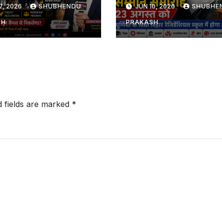
्रीय मंच
7, 2026
SHUBHENDU
JUN 10, 2026
SHUBHE
SH
PRAKASH
d fields are marked
*