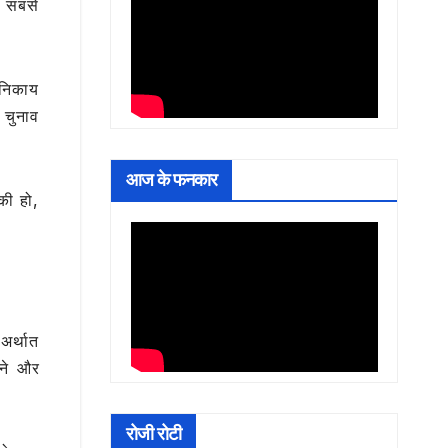
े सबसे
 निकाय
 चुनाव
आज के फनकार
की हो,
 अर्थात
ाने और
रोजी रोटी