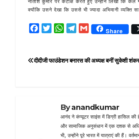
नीतीश कुमार पर कटाक्ष करते हुए उन्होंने लिखा कि कल ग
क्योंकि उसने देखा कि उससे भी ज्यादा अभिमानी व्यक्ति स
F
T
W
T
G
Share
a
w
h
el
m
c
it
at
e
ai
e
te
s
g
l
दीदीजी फाउंडेशन बनारस की अध्यक्ष बनीं सुकेशी शंक
Post
b
r
A
ra
navigation
o
p
m
o
p
k
By
anandkumar
आनंद ने कंप्यूटर साइंस में डिग्री हासिल की 
और सामाजिक अनुसंधान में एक दशक से अधिक
भी, उन्होंने पूरे भारत में यात्राएं की हैं। 