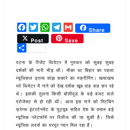
F
T
W
T
G
Share
a
w
h
el
m
Post
Save
c
it
at
e
ai
S
e
te
s
g
l
h
b
r
A
ra
पटना के रिजेंट थियेटर में गुरुवार को सुबह सुबह
ar
दर्शकों की भारी भीड़ थी। मौका था बिहार का पहला
o
p
m
e
म्यूजिकल ड्रामा सांझ सकारे का स्क्रीनिंग। खचाखच
o
p
भरे थियेटर में गाने को देख दर्शक खूब वाह वाह कर रहे
k
थे। इसकी तुलना किसी बॉलीवुड के बड़े बजट वाले
प्रोजेक्ट से हो रही थी। आज इस गाने को स्टिचिंग
फ्रेम्स इंटरटेनमेंट के युट्यूब सहित देश के तमाम बड़े
म्यूजिक प्लेटफॉर्म पर रिलीज की जा चुकी है। जिसे
म्यूजिक लवर्स का भरपूर प्यार मिल रहा है।