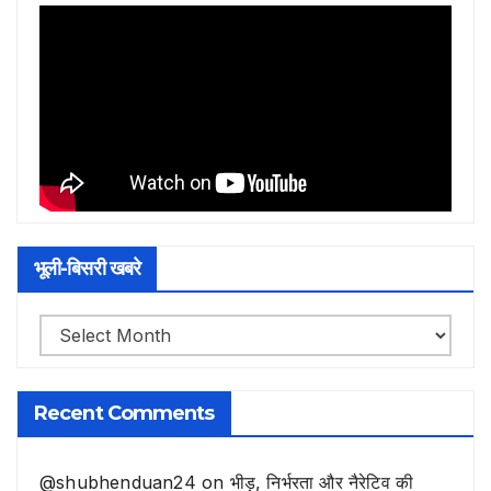
भूली-बिसरी खबरे
भूली-
बिसरी
खबरे
Recent Comments
@shubhenduan24
on
भीड़, निर्भरता और नैरेटिव की