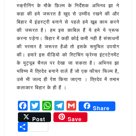
स्क्रीनिंग के मौके फ़िल्म के निर्देशक अभिनव झा ने
कहा की हमे जरूरत है खुद से उम्मीद रखने की और
बिहार में इंडस्ट्री बनाने से पहले हमे खूब काम करने
की जरूरत है। हम इस काबिल हैं ये हमे ये प्रूफ
करना पड़ेगा। बिहार में कही कोई कमी नही है संसाधनों
की भरमार है जरूरत हैओ तो इसके समुचित उपयोग
की। हमारे इस वीडियो को स्टिचिंग फ्रेम्स इंटरटेनमेंट
के युट्यूब चैनल पर देखा जा सकता है। अभिनव झा
भविष्य में त्रिदेव बनाने वाले हैं जो एक फीचर फिल्म है,
उसे भी जल्द ही पेश किया जाएगा । त्रिदेव में तमाम
कलाकार बिहार के ही हैं ।
F
T
W
T
G
Share
a
w
h
el
m
Post
Save
c
it
at
e
ai
S
e
te
s
g
l