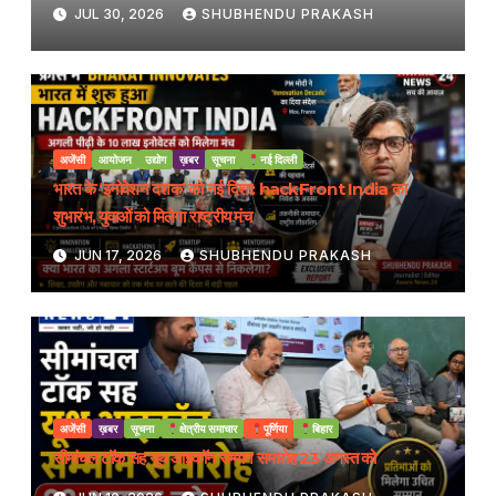
JUL 30, 2026
SHUBHENDU PRAKASH
अजेंसी
आयोजन
उद्योग
ख़बर
सूचना
नई दिल्ली
भारत के ‘इनोवेशन दशक’ को नई दिशा: hackFront India का
शुभारंभ, युवाओं को मिलेगा राष्ट्रीय मंच
JUN 17, 2026
SHUBHENDU PRAKASH
अजेंसी
ख़बर
सूचना
क्षेत्रीय समाचार
पूर्णिया
बिहार
सीमांचल टॉक सह यूथ आइकॉन सम्मान समारोह 23 अगस्त को