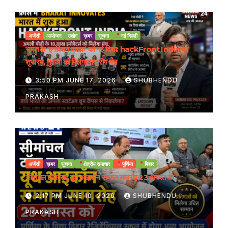
अजेंसी
आयोजन
उद्योग
ख़बर
सूचना
नई दिल्ली
भारत के ‘इनोवेशन दशक’ को नई दिशा: hackFront India का
शुभारंभ, युवाओं को मिलेगा राष्ट्रीय मंच
3:50 PM JUNE 17, 2026
SHUBHENDU
PRAKASH
अजेंसी
ख़बर
सूचना
क्षेत्रीय समाचार
पूर्णिया
बिहार
सीमांचल टॉक सह यूथ आइकॉन सम्मान समारोह 23 अगस्त को
2:17 PM JUNE 10, 2026
SHUBHENDU
PRAKASH