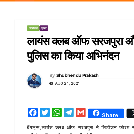
r
p
a
e
m
आयोजन
ख़बर
लायंस क्लब ऑफ सरजपुरा और
पुलिस का किया अभिनंदन
By
Shubhendu Prakash
AUG 24, 2021
F
T
W
T
G
Share
a
w
h
el
m
बैंगलूरू,लायंस क्लब ऑफ सरजपुरा ने सिटीजन फोरम सरज
c
it
at
e
ai