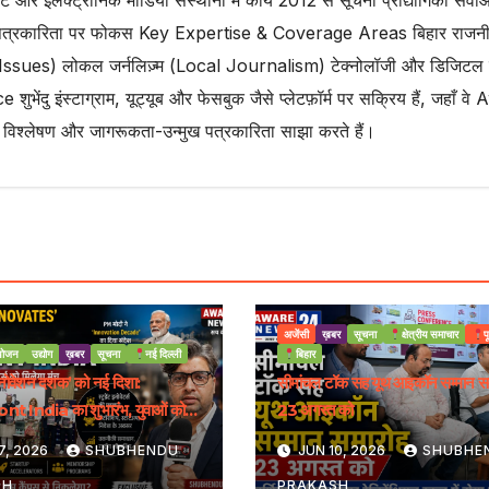
ट और इलेक्ट्रॉनिक मीडिया संस्थानों में कार्य 2012 से सूचना प्रौद्योगिकी सेवाओं
 पत्रकारिता पर फोकस Key Expertise & Coverage Areas बिहार राजनी
al Issues) लोकल जर्नलिज़्म (Local Journalism) टेक्नोलॉजी और डिजिटल 
 शुभेंदु इंस्टाग्राम, यूट्यूब और फेसबुक जैसे प्लेटफ़ॉर्म पर सक्रिय हैं, जहाँ व
 विश्लेषण और जागरूकता-उन्मुख पत्रकारिता साझा करते हैं।
अजेंसी
ख़बर
सूचना
क्षेत्रीय समाचार
प
ोजन
उद्योग
ख़बर
सूचना
नई दिल्ली
बिहार
इनोवेशन दशक’ को नई दिशा:
सीमांचल टॉक सह यूथ आइकॉन सम्मान स
t India का शुभारंभ, युवाओं को
23 अगस्त को
्रीय मंच
7, 2026
SHUBHENDU
JUN 10, 2026
SHUBHE
SH
PRAKASH