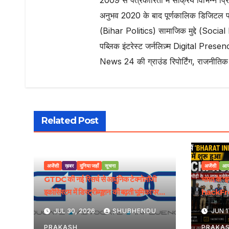
2009 से पत्रकारिता में सक्रिय विभिन्न प्रिं
अनुभव 2020 के बाद पूर्णकालिक डिजिटल
(Bihar Politics) सामाजिक मुद्दे (Soci
पब्लिक इंटरेस्ट जर्नलिज़्म Digital Presence
News 24 की ग्राउंड रिपोर्टिंग, राजनीतिक
Related Post
अजेंसी
ख़बर
दुनिया जहाँ
सूचना
अजेंसी
आय
GTDC की नई रिसर्च से आधुनिक टेक्नोलॉजी
भारत के ‘
इकोसिस्टम में डिस्ट्रीब्यूशन की बढ़ती भूमिका पर
hackFron
रोशनी पड़ी
मिलेगा राष्ट
JUL 30, 2026
SHUBHENDU
JUN 1
PRAKASH
PRAKA