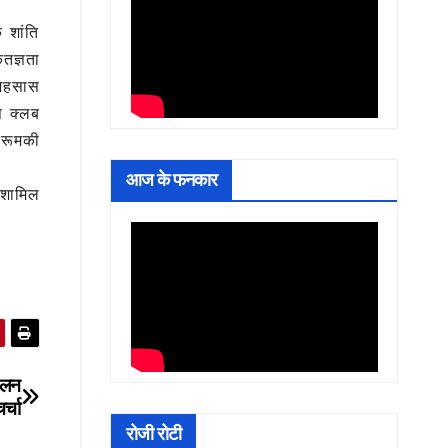
 शांति
तज्ञता
 अहसास
स क्लब
 रूमकी
आज के फनकार
 शामिल
मेलन
र्चा
रोजी रोटी