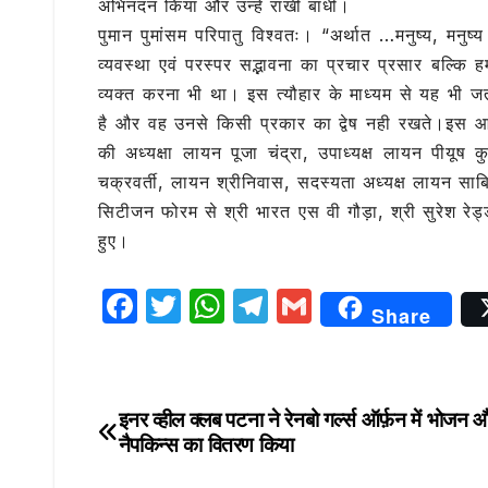
अभिनंदन किया और उन्हें राखी बांधी।
e
te
s
g
l
पुमान पुमांसम परिपातु विश्वतः। “अर्थात …मनुष्य, मनुष
b
r
A
ra
व्यवस्था एवं परस्पर सद्भावना का प्रचार प्रसार बल्कि 
o
p
m
व्यक्त करना भी था। इस त्यौहार के माध्यम से यह भी 
o
p
है और वह उनसे किसी प्रकार का द्वेष नही रखते।इस आयो
की अध्यक्षा लायन पूजा चंद्रा, उपाध्यक्ष लायन पीयूष
k
चक्रवर्ती, लायन श्रीनिवास, सदस्यता अध्यक्ष लायन साब
सिटीजन फोरम से श्री भारत एस वी गौड़ा, श्री सुरेश रेड्
हुए।
F
T
W
T
G
Share
a
w
h
el
m
c
it
at
e
ai
e
te
s
g
l
इनर व्हील क्लब पटना ने रेनबो गर्ल्स ऑर्फ़न में भोजन 
Post
b
r
A
ra
नैपकिन्स का वितरण किया
navigation
o
p
m