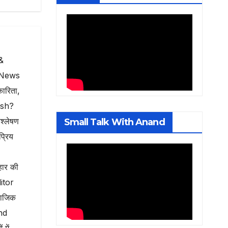
&
e News
कारिता,
ash?
श्लेषण
Small Talk With Anand
्रिय
हार की
ditor
माजिक
und