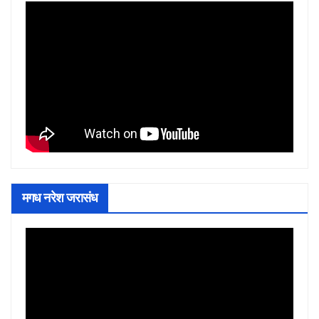
मगध नरेश जरासंध