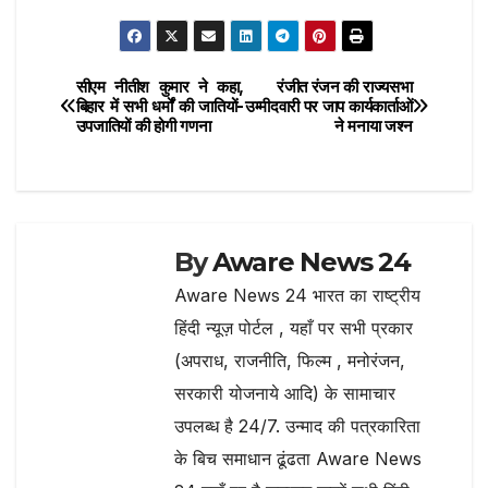
e
te
s
g
l
h
b
r
A
ra
ar
o
p
m
e
सीएम नीतीश कुमार ने कहा,
रंजीत रंजन की राज्यसभा
Post
o
p
बिहार में सभी धर्मों की जातियों-
उम्मीदवारी पर जाप कार्यकार्ताओं
उपजातियों की होगी गणना
ने मनाया जश्न
navigation
k
By
Aware News 24
Aware News 24 भारत का राष्ट्रीय
हिंदी न्यूज़ पोर्टल , यहाँ पर सभी प्रकार
(अपराध, राजनीति, फिल्म , मनोरंजन,
सरकारी योजनाये आदि) के सामाचार
उपलब्ध है 24/7. उन्माद की पत्रकारिता
के बिच समाधान ढूंढता Aware News