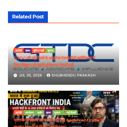
Related Post
अजेंसी
ख़बर
दुनिया जहाँ
सूचना
GTDC की नई रिसर्च से आधुनिक टेक्नोलॉजी इकोसिस्टम में
डिस्ट्रीब्यूशन की बढ़ती भूमिका पर रोशनी पड़ी
JUL 30, 2026
SHUBHENDU PRAKASH
अजेंसी
आयोजन
उद्योग
ख़बर
सूचना
नई दिल्ली
भारत के ‘इनोवेशन दशक’ को नई दिशा: hackFront India का