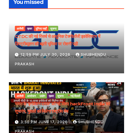
You missed
अजेंसी
ख़बर
दुनिया जहाँ
सूचना
GTDC की नई रिसर्च से आधुनिक टेक्नोलॉजी इकोसिस्टम में
डिस्ट्रीब्यूशन की बढ़ती भूमिका पर रोशनी पड़ी
12:59 PM JULY 30, 2026
SHUBHENDU
PRAKASH
अजेंसी
आयोजन
उद्योग
ख़बर
सूचना
नई दिल्ली
भारत के ‘इनोवेशन दशक’ को नई दिशा: hackFront India का
शुभारंभ, युवाओं को मिलेगा राष्ट्रीय मंच
3:50 PM JUNE 17, 2026
SHUBHENDU
PRAKASH