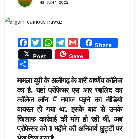
JUN 1, 2022
F
T
W
T
G
Share
a
w
h
el
m
Post
Save
c
it
at
e
ai
S
e
te
s
g
l
h
b
r
A
ra
मामला यूपी के अलीगढ़ के श्री वार्ष्णेय कॉलेज
ar
का है. यहां प्रोफेसर एस आर खालिद का
o
p
m
e
कॉलेज लॉन में नमाज पढ़ने का वीडियो
o
p
वायरल हो गया था. इसके बाद से उनके
k
खिलाफ कार्रवाई की मांग हो रही थी. अब
प्रोफेसर को 1 महीने की अनिवार्य छुट्टी पर
भेज दिया गया है.