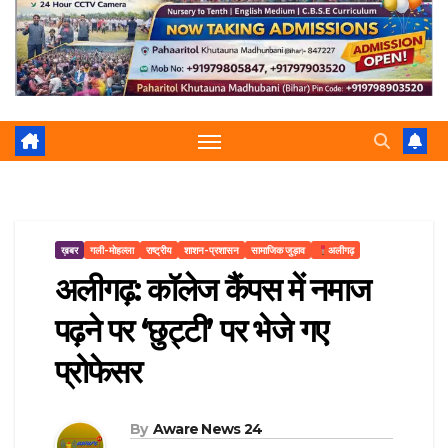
r
p
a
e
m
ख़बर
गली-मोहल्ला
राष्ट्रीय
शाशन-प्रशासन
सामाजिक जुड़ाव
अलीगढ़
अलीगढ़: कॉलेज कैंपस में नमाज
पढ़ने पर ‘छुट्टी’ पर भेजे गए
प्रोफेसर
By
Aware News 24