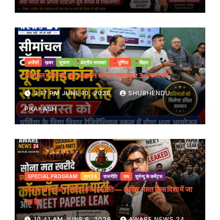
अजेंसी
ख़बर
सूचना
क्षेत्रीय समाचार
पूर्णिया
बिहार
सीमांचल टॉक सह यूथ आइकॉन सम्मान समारोह 23 अगस्त को
2:17 PM JUNE 10, 2026
SHUBHENDU
PRAKASH
SPECIAL PROGRAM
एएन24
राजनीति
राय
शुभेन्दु के कमेंट्स
भीड़, निर्भरता और नैरेटिव की राजनीति — आखिर भारत किस दिशा में जा
रहा है?
10:41 AM JUNE 6, 2026
AWARE NEWS 24