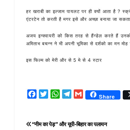
हर खराबी का इल्जाम पायलट पर ही क्यों आता है ? स्क्र
एंटरटेन तो करती है मगर इसे और अच्छा बनाया जा सकता 
अजय इन्क्वायरी को किस तरह से हैंन्डेल करते हैं उ
अमिताभ बचन्न ने भी अपनी भूमिका से दर्शको का मन मोह 
इस फिल्म को मेरी और से 5 मे से 4 स्टार
F
T
W
T
G
Share
a
w
h
el
m
c
it
at
e
ai
e
te
s
g
l
“नीम का पेड़” और यूपी-बिहार का पलायन
Post