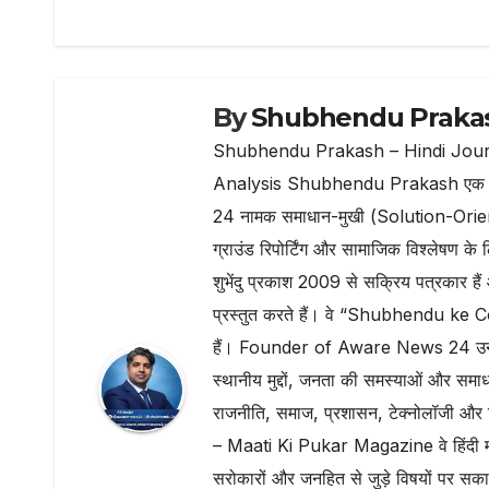
b
r
A
ra
navigation
o
p
m
o
p
k
By
Shubhendu Praka
Shubhendu Prakash – Hindi Jour
Analysis Shubhendu Prakash एक प्रति
24 नामक समाधान-मुखी (Solution-Oriented) 
ग्राउंड रिपोर्टिंग और सामाजिक विश्लेष
शुभेंदु प्रकाश 2009 से सक्रिय पत्रकार है
प्रस्तुत करते हैं। वे “Shubhendu ke Co
हैं। Founder of Aware News 24 उन्होंन
स्थानीय मुद्दों, जनता की समस्याओं और समा
राजनीति, समाज, प्रशासन, टेक्नोलॉजी और डिज
– Maati Ki Pukar Magazine वे हिंदी मासि
सरोकारों और जनहित से जुड़े विषयों पर स