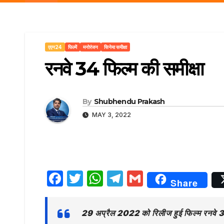
r
p
a
e
m
एएन24
फिल्में
मनोरंजन
सिनेमा समीक्षा
रनवे 34 फिल्म की समीक्षा
By
Shubhendu Prakash
MAY 3, 2022
F
T
W
T
G
Share
a
w
h
el
m
c
it
at
e
ai
29 अप्रैल 2022 को रिलीज हुई फिल्म रनवे