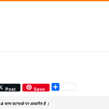
S
Post
Save
h
ar
 34 सत्य घटनाओ पर आधारित है ।