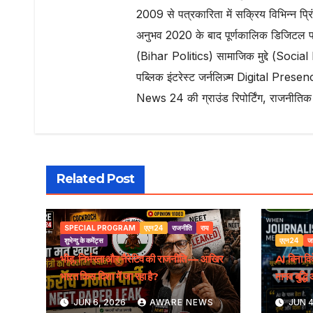
2009 से पत्रकारिता में सक्रिय विभिन्न प्रिं
अनुभव 2020 के बाद पूर्णकालिक डिजिटल
(Bihar Politics) सामाजिक मुद्दे (Soci
पब्लिक इंटरेस्ट जर्नलिज़्म Digital Presence
News 24 की ग्राउंड रिपोर्टिंग, राजनीतिक
Related Post
SPECIAL PROGRAM
एएन24
राजनीति
राय
शुभेन्दु के कमेंट्स
एएन24
ज
भीड़, निर्भरता और नैरेटिव की राजनीति — आखिर
AI बिना 
भारत किस दिशा में जा रहा है?
मानव बुद्
पूरा सच
JUN 6, 2026
AWARE NEWS
JUN 4