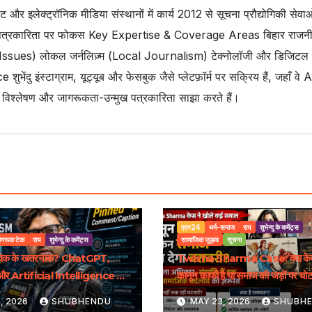
ट और इलेक्ट्रॉनिक मीडिया संस्थानों में कार्य 2012 से सूचना प्रौद्योगिकी सेवाओं
 पत्रकारिता पर फोकस Key Expertise & Coverage Areas बिहार राजनी
al Issues) लोकल जर्नलिज़्म (Local Journalism) टेक्नोलॉजी और डिजिटल 
 शुभेंदु इंस्टाग्राम, यूट्यूब और फेसबुक जैसे प्लेटफ़ॉर्म पर सक्रिय हैं, जहाँ व
 विश्लेषण और जागरूकता-उन्मुख पत्रकारिता साझा करते हैं।
एएन24
धर्म-समाज
राय
शुभेन्दु के कमेंट्स
ागरूक टेक
राय
शुभेन्दु के कमेंट्स
सामाजिक जुड़ाव
सूचना
विवेक के खतरनाक? ChatGPT,
Twisha Sharma Case: क्या के
धि और Artificial Intelligence का
कानून काफी है या समाज की जड़ों पर चो
जरूरत है?
, 2026
SHUBHENDU
MAY 23, 2026
SHUBH