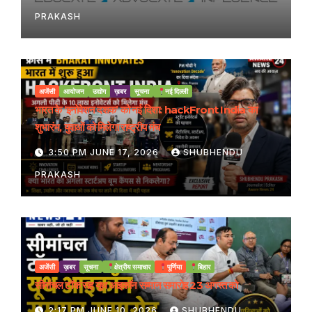
PRAKASH
अजेंसी
आयोजन
उद्योग
ख़बर
सूचना
नई दिल्ली
भारत के ‘इनोवेशन दशक’ को नई दिशा: hackFront India का
शुभारंभ, युवाओं को मिलेगा राष्ट्रीय मंच
3:50 PM JUNE 17, 2026
SHUBHENDU
PRAKASH
अजेंसी
ख़बर
सूचना
क्षेत्रीय समाचार
पूर्णिया
बिहार
सीमांचल टॉक सह यूथ आइकॉन सम्मान समारोह 23 अगस्त को
2:17 PM JUNE 10, 2026
SHUBHENDU