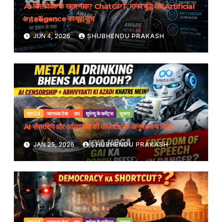
AI बिना विवेक के खतरनाक? ChatGPT, मानव बुद्धि और Artificial
Intelligence का पूरा सच
JUN 4, 2026
SHUBHENDU PRAKASH
एएन24
जागरूक टेक
राय
शुभेन्दु के कमेंट्स
सूचना
AI सेंसरशिप और अभिव्यक्ति की आज़ादी: एक अनुभवजन्य रिपोर्ट
JAN 25, 2026
SHUBHENDU PRAKASH
एएन24
जागरूक टेक
राय
शुभेन्दु के कमेंट्स
सूचना