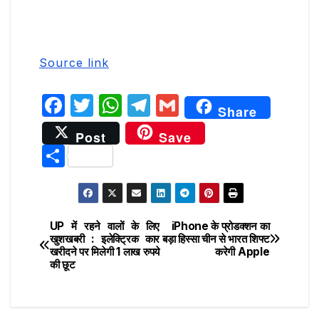
Source link
F
T
W
T
G
Share
a
w
h
el
m
Post
Save
c
it
at
e
ai
S
e
te
s
g
l
h
b
r
A
ra
ar
o
p
m
e
UP में रहने वालों के लिए
iPhone के प्रोडक्शन का
Post
o
p
खुशखबरी : इलेक्ट्रिक कार
बड़ा हिस्सा चीन से भारत शिफ्ट
खरीदने पर मिलेगी 1 लाख रुपये
करेगी Apple
navigation
k
की छूट