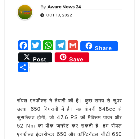
By
Aware News 24
OCT 13, 2022
F
T
W
T
G
Share
a
w
h
el
m
Post
Save
c
it
at
e
ai
S
e
te
s
g
l
h
b
r
A
ra
ar
o
p
m
e
रॉयल एनफील्ड ने तैयारी की है। कुछ समय से सुपर
o
p
उल्का 650 निगरानी में है। यह कंपनी 648cc से
k
सुसज्जित होगी, जो 47.6 PS की मैक्सिम पावर और
52 Nm का पीक जनरेट कर सकती है, हम रॉयल
एनफील्ड इंटरसेप्टर 650 और कॉन्टिनेंटल जीटी 650