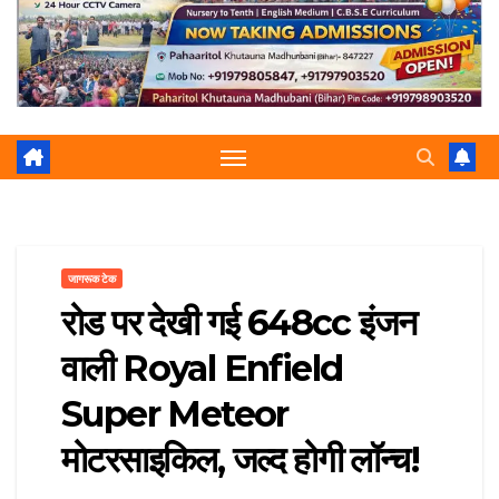
r
p
a
e
m
जागरूक टेक
रोड पर देखी गई 648cc इंजन
वाली Royal Enfield
Super Meteor
मोटरसाइकिल, जल्द होगी लॉन्च!