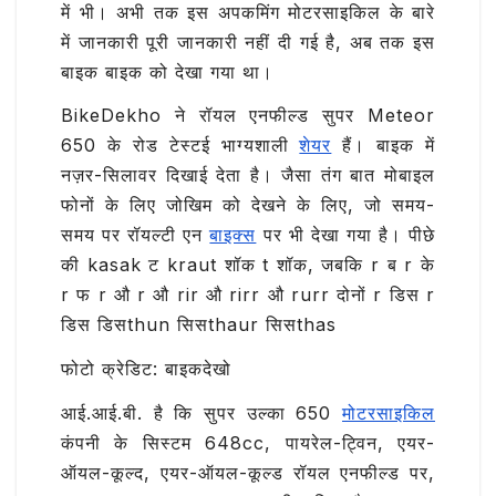
में भी। अभी तक इस अपकमिंग मोटरसाइकिल के बारे
में जानकारी पूरी जानकारी नहीं दी गई है, अब तक इस
बाइक बाइक को देखा गया था।
BikeDekho ने रॉयल एनफील्ड सुपर Meteor
650 के रोड टेस्टई भाग्यशाली
शेयर
हैं। बाइक में
नज़र-सिलावर दिखाई देता है। जैसा तंग बात मोबाइल
फोनों के लिए जोखिम को देखने के लिए, जो समय-
समय पर रॉयल्टी एन
बाइक्स
पर भी देखा गया है। पीछे
की kasak ट kraut शॉक t शॉक, जबकि r ब r के
r फ r औ r औ rir औ rirr औ rurr दोनों r डिस r
डिस डिसthun सिसthaur सिसthas
फोटो क्रेडिट: बाइकदेखो
आई.आई.बी. है कि सुपर उल्का 650
मोटरसाइकिल
कंपनी के सिस्टम 648cc, पायरेल-ट्विन, एयर-
ऑयल-कूल्द, एयर-ऑयल-कूल्ड रॉयल एनफील्ड पर,