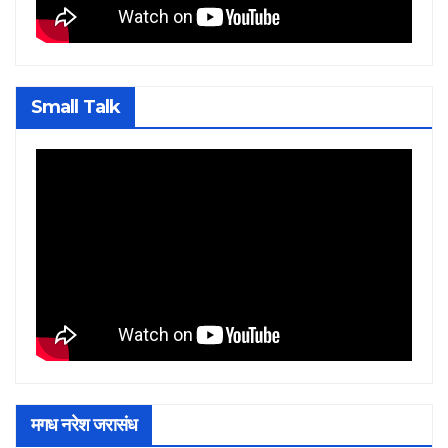
Small Talk
मगध नरेश जरासंध