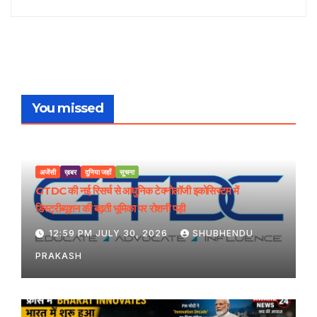
You missed
अजेंसी
ख़बर
दुनिया जहाँ
सूचना
GTDC की नई रिसर्च से आधुनिक टेक्नोलॉजी इकोसिस्टम में
डिस्ट्रीब्यूशन की बढ़ती भूमिका पर रोशनी पड़ी
12:59 PM JULY 30, 2026
SHUBHENDU
PRAKASH