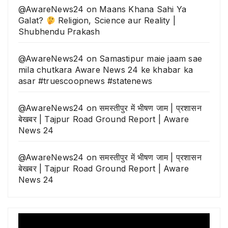
@AwareNews24
on
Maans Khana Sahi Ya
Galat?
Religion, Science aur Reality |
Shubhendu Prakash
@AwareNews24
on
Samastipur maie jaam sae
mila chutkara Aware News 24 ke khabar ka
asar #truescoopnews #statenews
@AwareNews24
on
समस्तीपुर में भीषण जाम | प्रशासन
बेखबर | Tajpur Road Ground Report | Aware
News 24
@AwareNews24
on
समस्तीपुर में भीषण जाम | प्रशासन
बेखबर | Tajpur Road Ground Report | Aware
News 24
Video