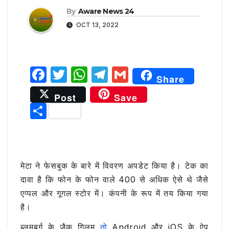
By
Aware News 24
OCT 13, 2022
F
T
W
T
G
Share
a
w
h
el
m
Post
Save
c
it
at
e
ai
S
e
te
s
g
l
h
b
r
A
ra
ar
o
p
m
e
मेटा ने फेसबुक के बारे में विवरण अपडेट किया है। टेक का
o
p
दावा है कि फोन के फोन वाले 400 से अधिक ऐसे थे जैसे
k
एप्पल और गूगल स्टोर में। कंपनी के रूप में तय किया गया
है।
ब्लूमबर्ग के जैक गिलम
तो
Android और iOS के ऐप