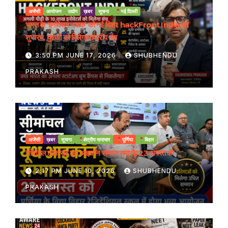
अजेंसी
आयोजन
उद्योग
ख़बर
सूचना
नई दिल्ली
भारत के ‘इनोवेशन दशक’ को नई दिशा: hackFront India का
शुभारंभ, युवाओं को मिलेगा राष्ट्रीय मंच
3:50 PM JUNE 17, 2026
SHUBHENDU
PRAKASH
अजेंसी
ख़बर
सूचना
क्षेत्रीय समाचार
पूर्णिया
बिहार
सीमांचल टॉक सह यूथ आइकॉन सम्मान समारोह 23 अगस्त को
2:17 PM JUNE 10, 2026
SHUBHENDU
PRAKASH