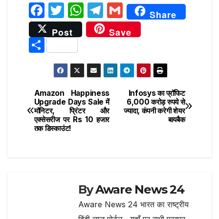
F
T
W
T
G
Share
a
w
h
el
m
Post
Save
c
it
at
e
ai
S
e
te
s
g
l
h
b
r
A
ra
ar
o
p
m
e
Amazon Happiness
Infosys का प्रॉफिट
Post
o
p
Upgrade Days Sale में
6,000 करोड़ रुपये से
मॉनिटर, प्रिंटर और
ज्यादा, कंपनी करेगी शेयर
navigation
k
एक्सेसरीज पर Rs 10 हजार
बायबैक
तक डिस्काउंट!
By
Aware News 24
Aware News 24 भारत का राष्ट्रीय
हिंदी न्यूज़ पोर्टल , यहाँ पर सभी प्रकार