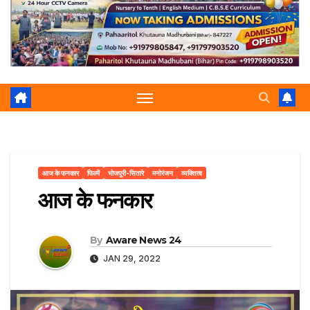
r
p
a
e
m
आज के फनकार
फिल्में
भोजपुरी-सितारे
मनोरंजन
व्यक्तित्व
आज के फनकार
By
Aware News 24
JAN 29, 2022