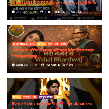
डॉ. अमृता स्वराज ने एब्रेले मिस इंडिया 2026 सीजन 6 का जीता ख़िताब
APR 27, 2026
SHUBHENDU PRAKASH
MERI NAZAR SAE
एएन24
फिल्में
राय
समीक्षा
“मेरी नज़र से” सीरीज़ की शुरुआत: प्रीति शुक्ला ने किया विशाल भारद्वाज
के सिनेमा का विश्लेषण
MAR 23, 2026
AWARE NEWS 24
एएन24
मनोरंजन
राय
शुभेन्दु के कमेंट्स
साहित्य
Bomb Nahi Ishq Bheja Tha
| Rangbhumi vs