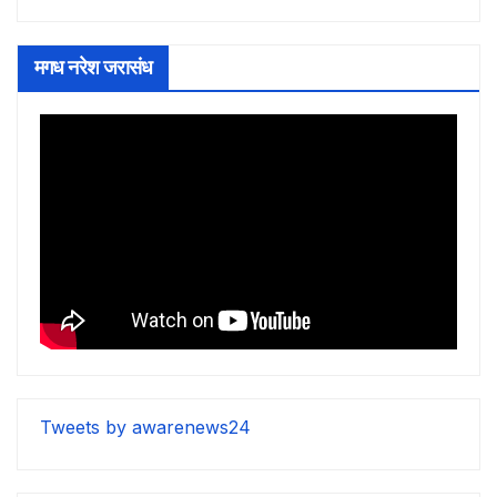
मगध नरेश जरासंध
Tweets by awarenews24