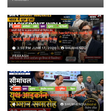
अजेंसी
आयोजन
उद्योग
ख़बर
सूचना
नई दिल्ली
भारत के ‘इनोवेशन दशक’ को नई दिशा: hackFront India का
शुभारंभ, युवाओं को मिलेगा राष्ट्रीय मंच
3:50 PM JUNE 17, 2026
SHUBHENDU
PRAKASH
अजेंसी
ख़बर
सूचना
क्षेत्रीय समाचार
पूर्णिया
बिहार
सीमांचल टॉक सह यूथ आइकॉन सम्मान समारोह 23 अगस्त को
2:17 PM JUNE 10, 2026
SHUBHENDU