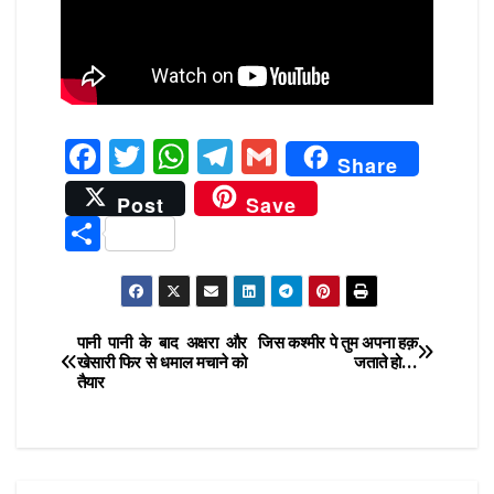
k
F
T
W
T
G
Share
a
w
h
el
m
Post
Save
c
it
at
e
ai
S
e
te
s
g
l
h
b
r
A
ra
ar
o
p
m
e
पानी पानी के बाद अक्षरा और
जिस कश्मीर पे तुम अपना हक़
Post
o
p
खेसारी फिर से धमाल मचाने को
जताते हो…
तैयार
navigation
k