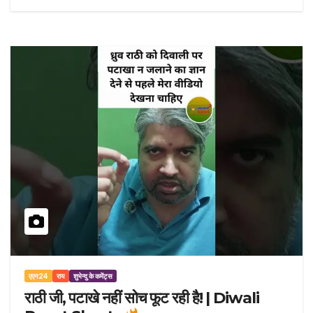
एएन24
राय
शुभेन्दु के कमेंट्स
राठी जी, पटाखे नहीं सोच फूट रही है! | Diwali