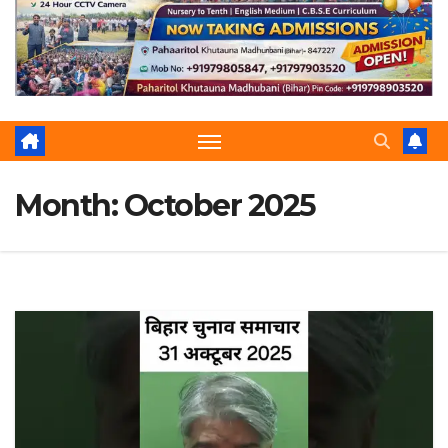
r
p
a
e
m
Month:
October 2025