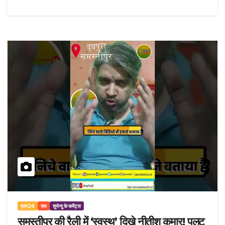
एएन24
राय
शुभेन्दु के कमेंट्स
समस्तीपुर की रैली में ‘स्वस्थ’ दिखे नीतीश कुमार! पलटू