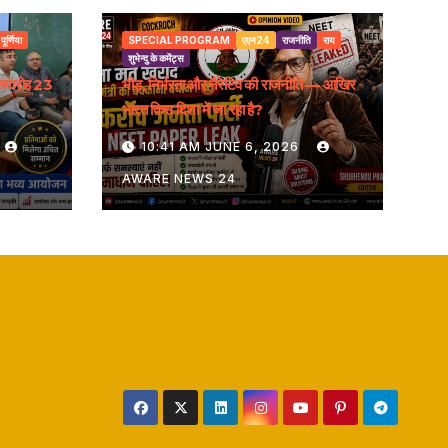
पूर्णिया
SPECIAL PROGRAM
एएन24
राजनीति
राय
शुभेन्दु के कमेंट्स
समारोह 23
भीड़, निर्भरता और नैरेटिव की राजनीति — आखिर
भारत किस दिशा में जा रहा है?
10:41 AM JUNE 6, 2026
AWARE NEWS 24