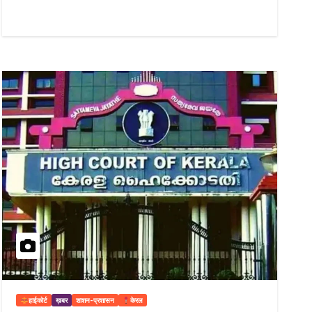
हाईकोर्ट
ख़बर
शाशन-प्रशासन
केरल