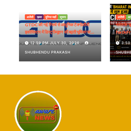
अजेंसी
ख़बर
दुनिया जहाँ
सूचना
अजेंसी
आ
GTDC की नई रिसर्च से आधुनिक टेक्नोलॉजी
भारत के ‘
इकोसिस्टम में डिस्ट्रीब्यूशन की बढ़ती भूमिका पर
hackFron
रोशनी पड़ी
मिलेगा राष्
12:59 PM JULY 30, 2026
3:50
SHUBHENDU PRAKASH
SHUBH