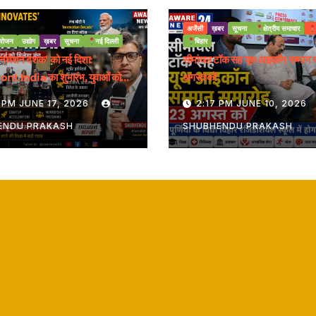
अजेंसी
ख़बर
सूचना
क्षेत्रीय समाचार
योजन
उद्योग
ख़बर
सूचना
नई दिल्ली
बिहार
इनोवेशन दशक’ को नई दिशा:
सीमांचल टॉक सह यूथ आइकॉन सम्मान 
t India का शुभारंभ, युवाओं को
अगस्त को
ट्रीय मंच
 PM JUNE 17, 2026
2:17 PM JUNE 10, 2026
ENDU PRAKASH
SHUBHENDU PRAKASH