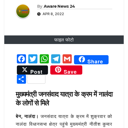
By
Aware News 24
APR 8, 2022
फाइल फोटो
F
T
W
T
G
Share
a
w
h
el
m
Post
Save
c
it
at
e
ai
S
e
te
s
g
l
h
b
r
A
ra
मुख्यमंत्री जनसंवाद यात्रा के क्रम में नालंदा
ar
के लोगों से मिले
o
p
m
e
o
p
बेन, नालंदा।
जनसंवाद यात्रा के क्रम में शुक्रवार को
k
नालंदा विधानसभा क्षेत्र पहुंचे मुख्यमंत्री नीतीश कुमार