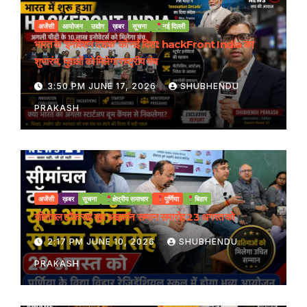
अजेंसी
आयोजन
उद्योग
ख़बर
सूचना
नई दिल्ली
भारत के ‘इनोवेशन दशक’ को नई दिशा: hackFront India का
शुभारंभ, युवाओं को मिलेगा राष्ट्रीय मंच
3:50 PM JUNE 17, 2026
SHUBHENDU
PRAKASH
अजेंसी
ख़बर
सूचना
क्षेत्रीय समाचार
पूर्णिया
बिहार
सीमांचल टॉक सह यूथ आइकॉन सम्मान समारोह 23 अगस्त को
2:17 PM JUNE 10, 2026
SHUBHENDU
PRAKASH