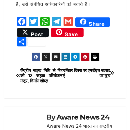
है, उसे संबंधित अधिकारियों को बताते हैं।
F
T
W
T
G
Share
a
w
h
el
m
Post
Save
c
it
at
e
ai
S
e
te
s
g
l
h
b
r
A
ra
ar
o
p
m
e
केंद्रीय सड़क निधि से बिहार
बिहार दिवस पर एमडीएच उत्पाद
Post
o
p
की 12 सड़क परियोजनाएं
पर छूट
मंजूर, निर्माण शीघ्र
navigation
k
By
Aware News 24
Aware News 24 भारत का राष्ट्रीय