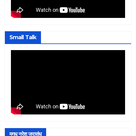
Small Talk
मगध नरेश जरासंध