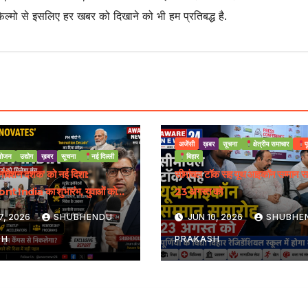
फिल्मो से इसलिए हर खबर को दिखाने को भी हम प्रतिबद्ध है.
अजेंसी
ख़बर
सूचना
क्षेत्रीय समाचार
प
ोजन
उद्योग
ख़बर
सूचना
नई दिल्ली
बिहार
इनोवेशन दशक’ को नई दिशा:
सीमांचल टॉक सह यूथ आइकॉन सम्मान स
t India का शुभारंभ, युवाओं को
23 अगस्त को
्रीय मंच
7, 2026
SHUBHENDU
JUN 10, 2026
SHUBHE
SH
PRAKASH