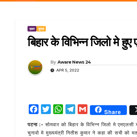
r
p
a
e
m
ख़बर
चुनाव
बिहार के विभिन्न जिलो मे हु
By
Aware News 24
APR 5, 2022
F
T
W
T
G
Share
a
w
h
el
m
पटना :-
सोमवार को बिहार के विभिन्न जिलो मे एमएलसी च
c
it
at
e
ai
चुनावो मे मुख्यमंत्री नितीश कुमार ने कहा की सभी क