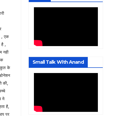
ारी
र
ए , एक
है ,
ाम नही
िक
Small Talk With Anand
ुकुल के
 डोनेशन
ते की,
च्चे
 मे
ता है,
 आप पर