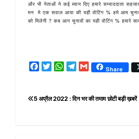
e
te
s
g
l
और भी नेताओं ने कई ब्यान दिए हमारे सम्वाददाता स
b
r
A
ra
मन मे एक सवाल आया की यही वोटिंग % हमे आम चुनावो मे
o
p
m
को मिलेगी ? कब आन चुनावों का यही वोटिंग % हमारे स
o
p
k
F
T
W
T
G
Share
a
w
h
el
m
c
it
at
e
ai
e
te
s
g
l
5 अप्रैल 2022 : दिन भर की तमाम छोटी बड़ी ख़बरें
Post
b
r
A
ra
navigation
o
p
m
o
p
k