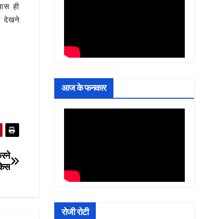
यास ही
 देखने
आज के फनकार
करने
 केस
रोजी रोटी