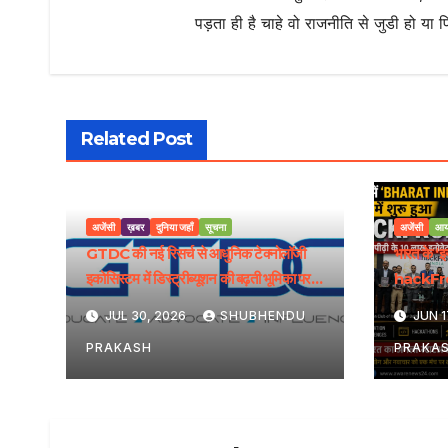
पड़ता ही है चाहे वो राजनीति से जुडी हो या 
Related Post
अजेंसी
ख़बर
दुनिया जहाँ
सूचना
अजेंसी
आय
GTDC की नई रिसर्च से आधुनिक टेक्नोलॉजी
भारत के ‘
इकोसिस्टम में डिस्ट्रीब्यूशन की बढ़ती भूमिका पर
hackFron
रोशनी पड़ी
मिलेगा राष्ट
JUL 30, 2026
SHUBHENDU
JUN 1
PRAKASH
PRAKA