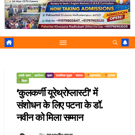
r
p
a
e
m
अच्छी-ख़बर
आयोजन
ख़बर
सामाजिक जुड़ाव
स्वास्थ
अहमदाबाद
गुजरात
बिहार
‘कुलकर्णी यूरेथ्रोप्लास्टी’ में
संशोधन के लिए पटना के डॉ.
नवीन को मिला सम्मान
By
anandkumar