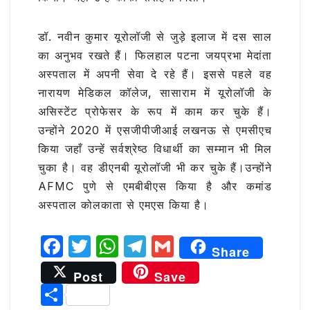
डॉ. नवीन कुमार यूरोलॉजी से जुड़े इलाज में दस साल
का अनुभव रखते हैं। फिलहाल पटना जयप्रभा मेदांता
अस्पताल में अपनी सेवा दे रहे हैं। इससे पहले वह
नारायण मेडिकल कॉलेज, सासाराम में यूरोलॉजी के
असिस्टेंट प्रोफेसर के रूप में काम कर चुके हैं।
उन्होंने 2020 में एसजीपीजीआई लखनऊ से एमसीएच
किया जहाँ उन्हें सर्वश्रेष्ठ विधार्थी का सम्मान भी मिल
चुका है। वह डीएनबी यूरोलॉजी भी कर चुके हैं।उन्होंने
AFMC पुणे से एमबीबीएस किया है और कमांड
अस्पताल कोलकाता से एमएस किया है।
F
T
W
T
G
Share
a
w
h
el
m
Post
Save
c
it
at
e
ai
S