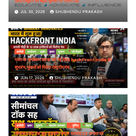
डिस्ट्रीब्यूशन की बढ़ती भूमिका पर रोशनी पड़ी
JUL 30, 2026
SHUBHENDU PRAKASH
अजेंसी
आयोजन
उद्योग
ख़बर
सूचना
नई दिल्ली
भारत के ‘इनोवेशन दशक’ को नई दिशा: hackFront India का
शुभारंभ, युवाओं को मिलेगा राष्ट्रीय मंच
JUN 17, 2026
SHUBHENDU PRAKASH
अजेंसी
ख़बर
सूचना
क्षेत्रीय समाचार
पूर्णिया
बिहार
सीमांचल टॉक सह यूथ आइकॉन सम्मान समारोह 23 अगस्त को