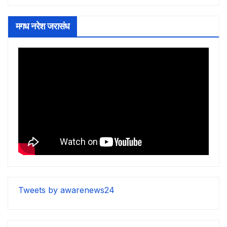
मगध नरेश जरासंध
Tweets by awarenews24