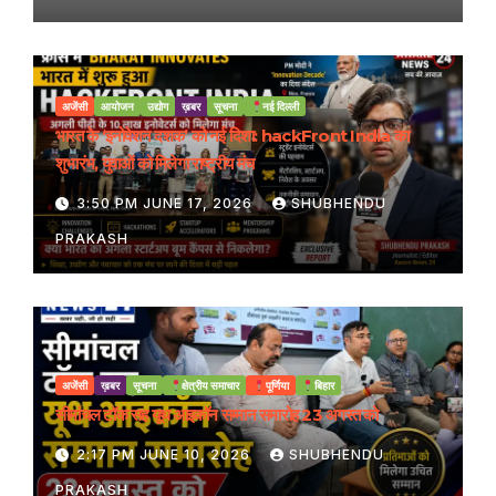
अजेंसी
आयोजन
उद्योग
ख़बर
सूचना
नई दिल्ली
भारत के ‘इनोवेशन दशक’ को नई दिशा: hackFront India का
शुभारंभ, युवाओं को मिलेगा राष्ट्रीय मंच
3:50 PM JUNE 17, 2026
SHUBHENDU
PRAKASH
अजेंसी
ख़बर
सूचना
क्षेत्रीय समाचार
पूर्णिया
बिहार
सीमांचल टॉक सह यूथ आइकॉन सम्मान समारोह 23 अगस्त को
2:17 PM JUNE 10, 2026
SHUBHENDU
PRAKASH