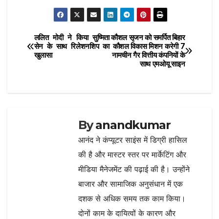
e
te
s
g
l
h
b
r
A
ra
ar
o
p
m
e
ललित मोदी ने किया सुष्मिता
कौशल सृजन को समर्पित बिहार
Post
o
p
सेन के साथ रिलेशनशिप का
कौशल विकास मिशन करेगी 7
खुलासा
नामचीन गैर वित्तीय कंपनियों के
navigation
k
साथ एमओयू साइन
By
anandkumar
आनंद ने कंप्यूटर साइंस में डिग्री हासिल
की है और मास्टर स्तर पर मार्केटिंग और
मीडिया मैनेजमेंट की पढ़ाई की है। उन्होंने
बाजार और सामाजिक अनुसंधान में एक
दशक से अधिक समय तक काम किया।
दोनों काम के दायित्वों के कारण और