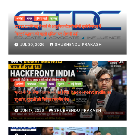
अजेंसी
ख़बर
दुनिया जहाँ
सूचना
GTDC की नई रिसर्च से आधुनिक टेक्नोलॉजी इकोसिस्टम में
डिस्ट्रीब्यूशन की बढ़ती भूमिका पर रोशनी पड़ी
JUL 30, 2026
SHUBHENDU PRAKASH
अजेंसी
आयोजन
उद्योग
ख़बर
सूचना
नई दिल्ली
भारत के ‘इनोवेशन दशक’ को नई दिशा: hackFront India का
शुभारंभ, युवाओं को मिलेगा राष्ट्रीय मंच
JUN 17, 2026
SHUBHENDU PRAKASH