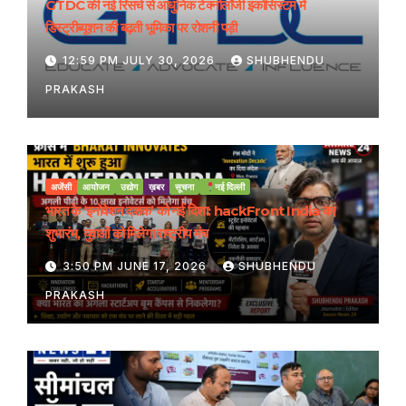
GTDC की नई रिसर्च से आधुनिक टेक्नोलॉजी इकोसिस्टम में
डिस्ट्रीब्यूशन की बढ़ती भूमिका पर रोशनी पड़ी
12:59 PM JULY 30, 2026
SHUBHENDU
PRAKASH
अजेंसी
आयोजन
उद्योग
ख़बर
सूचना
नई दिल्ली
भारत के ‘इनोवेशन दशक’ को नई दिशा: hackFront India का
शुभारंभ, युवाओं को मिलेगा राष्ट्रीय मंच
3:50 PM JUNE 17, 2026
SHUBHENDU
PRAKASH