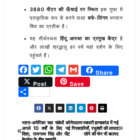
3880 मीटर की ऊँचाई पर स्थित
इस गुफा में
प्राकृतिक रूप से बनने वाला
बर्फ-लिंगम
भगवान
शिव का प्रतीक है।
यह तीर्थस्थल
हिंदू आस्था का प्रमुख केंद्र
है
और लाखों श्रद्धालु हर वर्ष यहां दर्शन के लिए
पहुंचते हैं।
F
T
W
T
G
Share
a
w
h
el
m
Post
Save
c
it
at
e
ai
S
e
te
s
g
l
h
b
r
A
ra
ar
o
p
m
e
भारत-अमेरिका रक्षा संबंधों को
मेघालय व्यापारी हत्याकांड में नई
Post
o
p
अगले 10 वर्षों के लिए नई
गिरफ़्तारियाँ, रघुवंशी की लापता
दिशा, राजनाथ सिंह और पीट
सोने की चेन भी बरामद
navigation
k
हेगसेथ के बीच सहमति