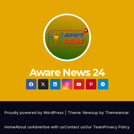
Aware News 24
Proudly powered by WordPress
|
Theme:
Newsup
by
Themeansar
.
Home
About us
Advertise with us
Contact us
Our Team
Privacy Policy