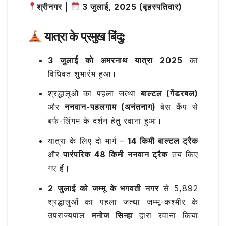
b
r
A
ra
श्रीनगर |
3 जुलाई, 2025 (बृहस्पतिवार)
ar
o
p
m
e
यात्रा के प्रमुख बिंदु:
o
p
k
3 जुलाई को अमरनाथ यात्रा 2025
का
विधिवत शुभारंभ हुआ।
श्रद्धालुओं का पहला जत्था
बाल्टल (गेंडरबल)
और
ननवान-पहलगाम (अनंतनाग)
बेस कैंप से
बर्फ-लिंगम के दर्शन हेतु रवाना हुआ।
यात्रा के लिए दो मार्ग –
14 किमी बाल्टल ट्रैक
और
पारंपरिक 48 किमी ननवान ट्रैक
तय किए
गए हैं।
2 जुलाई को जम्मू के भगवती नगर
से 5,892
श्रद्धालुओं का पहला जत्था जम्मू-कश्मीर के
उपराज्यपाल
मनोज सिन्हा
द्वारा रवाना किया