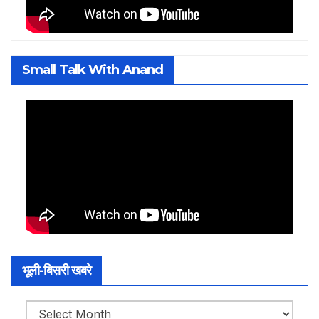
Small Talk With Anand
भूली-बिसरी खबरे
भूली-