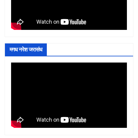
मगध नरेश जरासंध