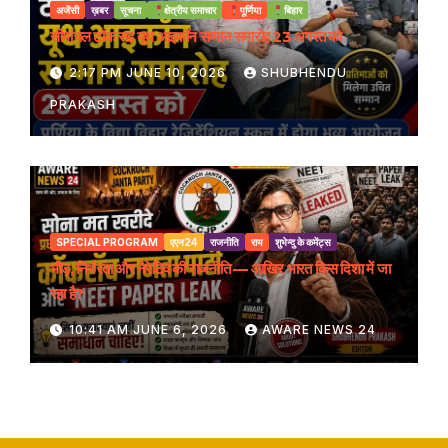
अजेंसी
ख़बर
सूचना
क्षेत्रीय समाचार
पूर्णिया
बिहार
सीमांचल टॉक सह यूथ आइकॉन सम्मान समारोह 23 अगस्त को
2:17 PM JUNE 10, 2026
SHUBHENDU
PRAKASH
SPECIAL PROGRAM
एएन24
राजनीति
राय
शुभेन्दु के कमेंट्स
भीड़, निर्भरता और नैरेटिव की राजनीति — आखिर भारत किस दिशा में जा
रहा है?
10:41 AM JUNE 6, 2026
AWARE NEWS 24