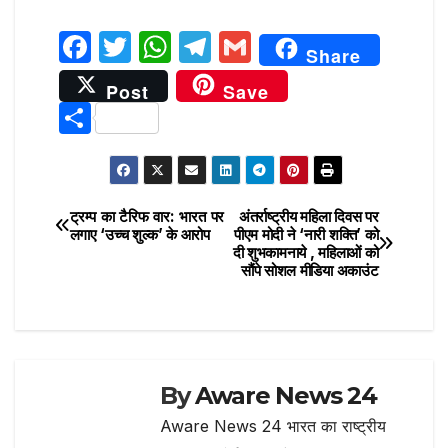
F
T
W
T
G
Share
a
w
h
el
m
Post
Save
c
it
at
e
ai
S
e
te
s
g
l
h
b
r
A
ra
ar
o
p
m
e
ट्रम्प का टैरिफ वार: भारत पर
अंतर्राष्ट्रीय महिला दिवस पर
Post
o
p
लगाए ‘उच्च शुल्क’ के आरोप
पीएम मोदी ने ‘नारी शक्ति’ को
दी शुभकामनाये , महिलाओं को
navigation
k
सौंपे सोशल मीडिया अकाउंट
By
Aware News 24
Aware News 24 भारत का राष्ट्रीय