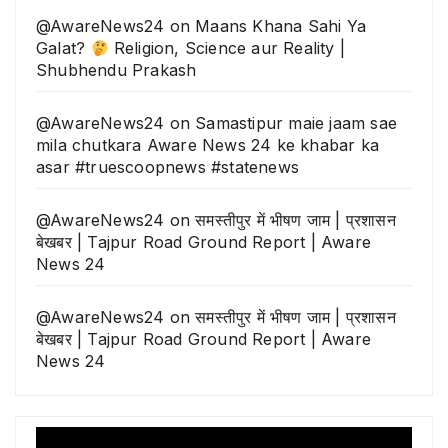
@AwareNews24
on
Maans Khana Sahi Ya
Galat?
Religion, Science aur Reality |
Shubhendu Prakash
@AwareNews24
on
Samastipur maie jaam sae
mila chutkara Aware News 24 ke khabar ka
asar #truescoopnews #statenews
@AwareNews24
on
समस्तीपुर में भीषण जाम | प्रशासन
बेखबर | Tajpur Road Ground Report | Aware
News 24
@AwareNews24
on
समस्तीपुर में भीषण जाम | प्रशासन
बेखबर | Tajpur Road Ground Report | Aware
News 24
Video