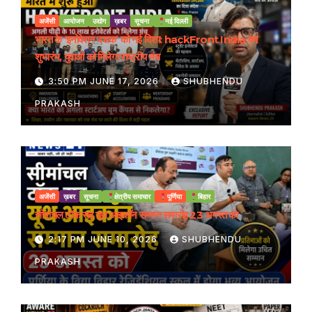
अजेंसी
आयोजन
उद्योग
ख़बर
सूचना
नई दिल्ली
भारत के ‘इनोवेशन दशक’ को नई दिशा: hackFront India का
शुभारंभ, युवाओं को मिलेगा राष्ट्रीय मंच
3:50 PM JUNE 17, 2026
SHUBHENDU
PRAKASH
अजेंसी
ख़बर
सूचना
क्षेत्रीय समाचार
पूर्णिया
बिहार
सीमांचल टॉक सह यूथ आइकॉन सम्मान समारोह 23 अगस्त को
2:17 PM JUNE 10, 2026
SHUBHENDU
PRAKASH