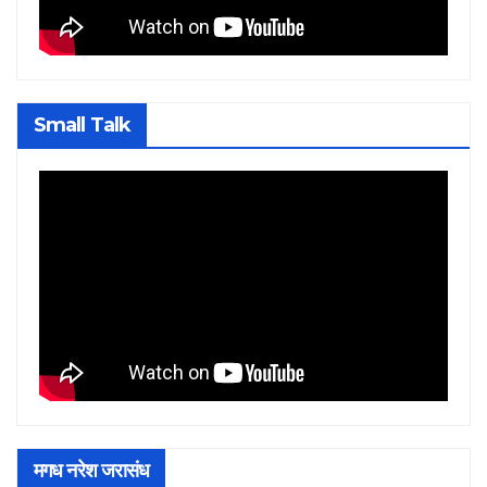
Small Talk
मगध नरेश जरासंध