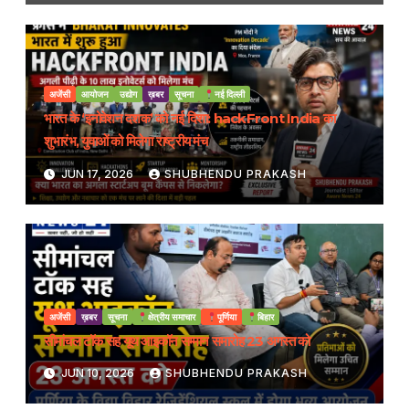
अजेंसी
आयोजन
उद्योग
ख़बर
सूचना
नई दिल्ली
भारत के ‘इनोवेशन दशक’ को नई दिशा: hackFront India का
शुभारंभ, युवाओं को मिलेगा राष्ट्रीय मंच
JUN 17, 2026
SHUBHENDU PRAKASH
अजेंसी
ख़बर
सूचना
क्षेत्रीय समाचार
पूर्णिया
बिहार
सीमांचल टॉक सह यूथ आइकॉन सम्मान समारोह 23 अगस्त को
JUN 10, 2026
SHUBHENDU PRAKASH