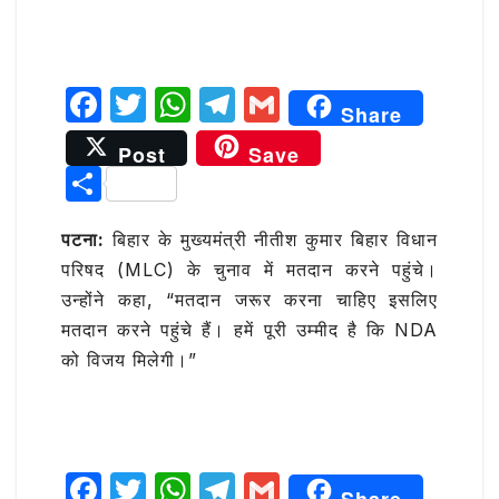
F
T
W
T
G
Share
a
w
h
el
m
Post
Save
c
it
at
e
ai
S
e
te
s
g
l
h
b
r
A
ra
पटना:
बिहार के मुख्यमंत्री नीतीश कुमार बिहार विधान
ar
परिषद (MLC) के चुनाव में मतदान करने पहुंचे।
o
p
m
e
उन्होंने कहा, “मतदान जरूर करना चाहिए इसलिए
o
p
मतदान करने पहुंचे हैं। हमें पूरी उम्मीद है कि NDA
k
को विजय मिलेगी।”
F
T
W
T
G