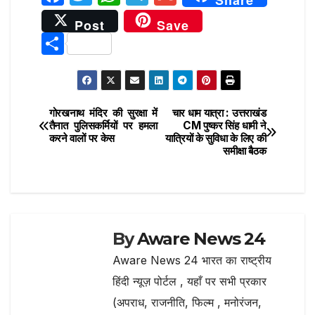
Share
a
w
h
el
m
Post
Save
c
it
at
e
ai
S
e
te
s
g
l
h
b
r
A
ra
ar
o
p
m
e
गोरखनाथ मंदिर की सुरक्षा में
चार धाम यात्रा : उत्तराखंड
Post
o
p
तैनात पुलिसकर्मियों पर हमला
CM पुष्कर सिंह धामी ने
करने वालों पर केस
यात्रियों के सुविधा के लिए की
navigation
k
समीक्षा बैठक
By
Aware News 24
Aware News 24 भारत का राष्ट्रीय
हिंदी न्यूज़ पोर्टल , यहाँ पर सभी प्रकार
(अपराध, राजनीति, फिल्म , मनोरंजन,