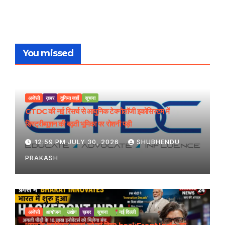
You missed
अजेंसी
ख़बर
दुनिया जहाँ
सूचना
GTDC की नई रिसर्च से आधुनिक टेक्नोलॉजी इकोसिस्टम में
डिस्ट्रीब्यूशन की बढ़ती भूमिका पर रोशनी पड़ी
12:59 PM JULY 30, 2026
SHUBHENDU
PRAKASH
अजेंसी
आयोजन
उद्योग
ख़बर
सूचना
नई दिल्ली