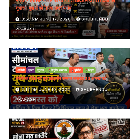
भारत के ‘इनोवेशन दशक’ को नई दिशा: hackFront India का
शुभारंभ, युवाओं को मिलेगा राष्ट्रीय मंच
3:50 PM JUNE 17, 2026
SHUBHENDU
PRAKASH
अजेंसी
ख़बर
सूचना
क्षेत्रीय समाचार
पूर्णिया
बिहार
सीमांचल टॉक सह यूथ आइकॉन सम्मान समारोह 23 अगस्त को
2:17 PM JUNE 10, 2026
SHUBHENDU
PRAKASH