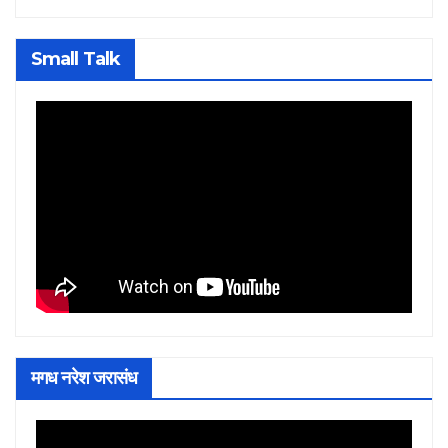
Small Talk
मगध नरेश जरासंध