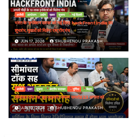
अजेंसी
आयोजन
उद्योग
ख़बर
सूचना
नई दिल्ली
भारत के ‘इनोवेशन दशक’ को नई दिशा: hackFront India का
शुभारंभ, युवाओं को मिलेगा राष्ट्रीय मंच
JUN 17, 2026
SHUBHENDU PRAKASH
अजेंसी
ख़बर
सूचना
क्षेत्रीय समाचार
पूर्णिया
बिहार
सीमांचल टॉक सह यूथ आइकॉन सम्मान समारोह 23 अगस्त को
JUN 10, 2026
SHUBHENDU PRAKASH