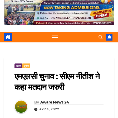
r
p
a
e
m
ख़बर
चुनाव
एमएलसी चुनाव : सीएम नीतीश ने
कहा मतदान जरुरी
By
Aware News 24
APR 4, 2022