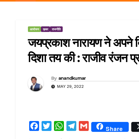
r
p
a
e
m
आयोजन
ख़बर
राजनीति
जयप्रकाश नारायण ने अपने विचा
दिशा तय की : राजीव रंजन प्
By
anandkumar
MAY 29, 2022
F
T
W
T
G
Share
a
w
h
el
m