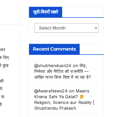
भूली-बिसरी खबरे
भूली-
बिसरी
खबरे
Recent Comments
ाजार
के लिए
ले कुछ
@shubhenduan24
on
भीड़,
निर्भरता और नैरेटिव की राजनीति —
आखिर भारत किस दिशा में जा रहा है?
नकी
की
@AwareNews24
on
Maans
Khana Sahi Ya Galat?
 या
Religion, Science aur Reality |
गी
Shubhendu Prakash