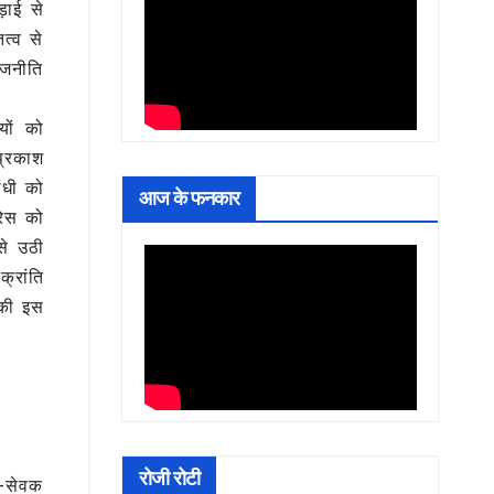
ड़ाई से
त्व से
ाजनीति
यों को
प्रकाश
ंधी को
आज के फनकार
रेस को
से उठी
्रांति
 की इस
रोजी रोटी
ज-सेवक