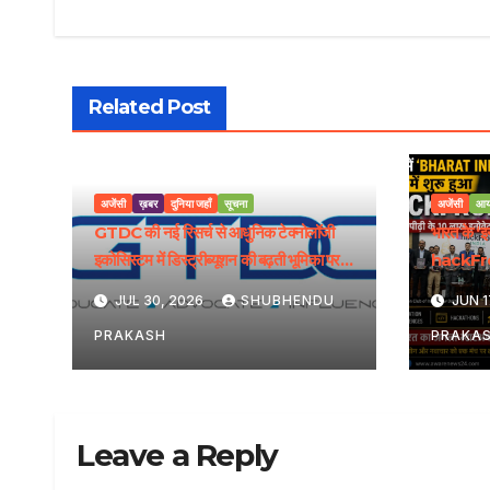
Related Post
अजेंसी
ख़बर
दुनिया जहाँ
सूचना
अजेंसी
आय
GTDC की नई रिसर्च से आधुनिक टेक्नोलॉजी
भारत के ‘
इकोसिस्टम में डिस्ट्रीब्यूशन की बढ़ती भूमिका पर
hackFron
रोशनी पड़ी
मिलेगा राष्ट
JUL 30, 2026
SHUBHENDU
JUN 1
PRAKASH
PRAKA
Leave a Reply