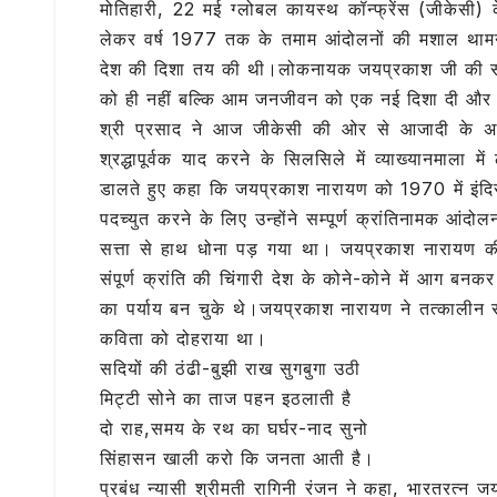
मोतिहारी, 22 मई ग्लोबल कायस्थ कॉन्फ्रेंस (जीकेसी) 
c
it
at
e
ai
लेकर वर्ष 1977 तक के तमाम आंदोलनों की मशाल थामने व
e
te
s
g
l
देश की दिशा तय की थी।लोकनायक जयप्रकाश जी की समस्त
b
r
A
ra
को ही नहीं बल्कि आम जनजीवन को एक नई दिशा दी और
o
p
m
श्री प्रसाद ने आज जीकेसी की ओर से आजादी के अमृत
o
p
श्रद्धापूर्वक याद करने के सिलसिले में व्याख्यानमाल
डालते हुए कहा कि जयप्रकाश नारायण को 1970 में इंदिरा गा
k
पदच्युत करने के लिए उन्होंने सम्पूर्ण क्रांतिनामक आंदो
सत्ता से हाथ धोना पड़ गया था। जयप्रकाश नारायण क
संपूर्ण क्रांति की चिंगारी देश के कोने-कोने में आग 
का पर्याय बन चुके थे।जयप्रकाश नारायण ने तत्कालीन 
कविता को दोहराया था।
सदियों की ठंढी-बुझी राख सुगबुगा उठी
मिट्टी सोने का ताज पहन इठलाती है
दो राह,समय के रथ का घर्घर-नाद सुनो
सिंहासन खाली करो कि जनता आती है।
प्रबंध न्यासी श्रीमती रागिनी रंजन ने कहा, भारतरत्न