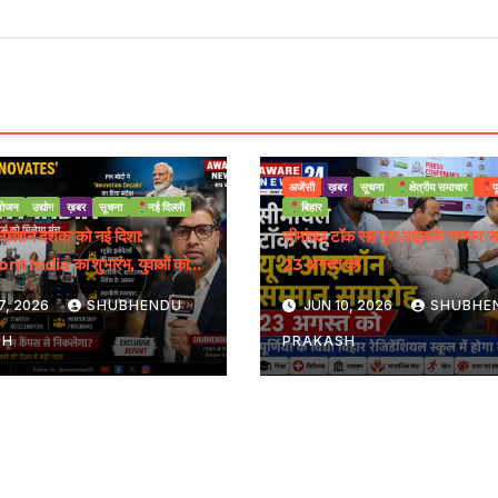
अजेंसी
ख़बर
सूचना
क्षेत्रीय समाचार
प
ोजन
उद्योग
ख़बर
सूचना
नई दिल्ली
बिहार
इनोवेशन दशक’ को नई दिशा:
सीमांचल टॉक सह यूथ आइकॉन सम्मान स
t India का शुभारंभ, युवाओं को
23 अगस्त को
्रीय मंच
7, 2026
SHUBHENDU
JUN 10, 2026
SHUBHE
SH
PRAKASH