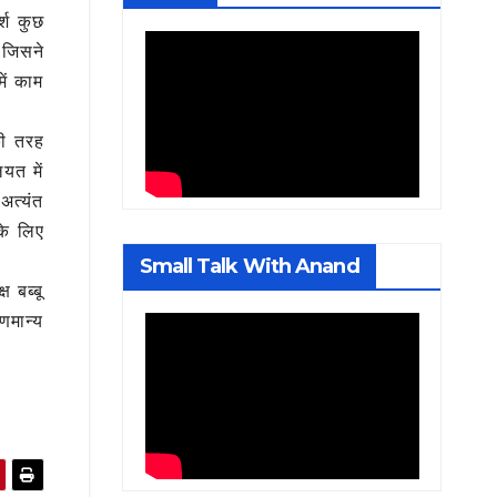
्श कुछ
 जिसने
ें काम
की तरह
यत में
अत्यंत
के लिए
Small Talk With Anand
 बब्बू
णमान्य