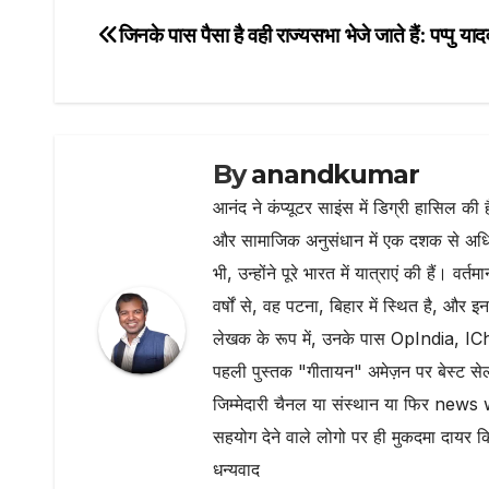
e
te
s
g
l
जिनके पास पैसा है वही राज्यसभा भेजे जाते हैं: पप्पु याद
Post
b
r
A
ra
navigation
o
p
m
o
p
k
By
anandkumar
आनंद ने कंप्यूटर साइंस में डिग्री हासिल की 
और सामाजिक अनुसंधान में एक दशक से अधिक
भी, उन्होंने पूरे भारत में यात्राएं की हैं। 
वर्षों से, वह पटना, बिहार में स्थित है, और इ
लेखक के रूप में, उनके पास OpIndia, ICh
पहली पुस्तक "गीतायन" अमेज़न पर बेस्ट सेल
जिम्मेदारी चैनल या संस्थान या फिर news 
सहयोग देने वाले लोगो पर ही मुकदमा दायर क
धन्यवाद