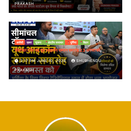
PRAKASH
अजेंसी
ख़बर
सूचना
क्षेत्रीय समाचार
पूर्णिया
बिहार
सीमांचल टॉक सह यूथ आइकॉन सम्मान समारोह 23 अगस्त को
2:17 PM JUNE 10, 2026
SHUBHENDU
PRAKASH