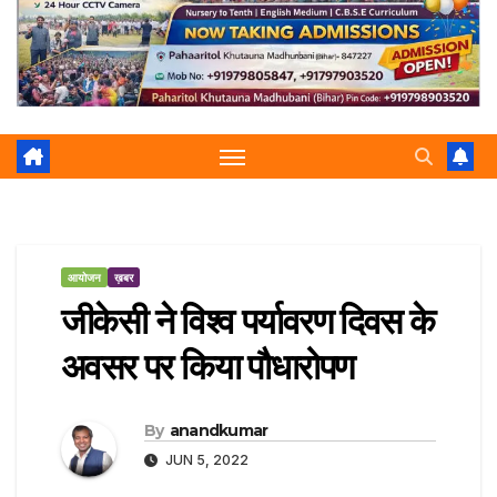
r
p
a
e
m
आयोजन
ख़बर
जीकेसी ने विश्व पर्यावरण दिवस के
अवसर पर किया पौधारोपण
By
anandkumar
JUN 5, 2022