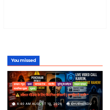
You missed
क्राइम-न्यूज़
ख़बर
जागरूक टेक
राष्ट्रीय
शुभेन्दु के कमेंट्स
साइबर क्राइम
सामाजिक जुड़ाव
सूचना
**
सोशल मीडिया के लिए वैधानिक चेतावनी | जनहित में जारी**
6:40 AM AUGUST 10, 2026
SHUBHENDU