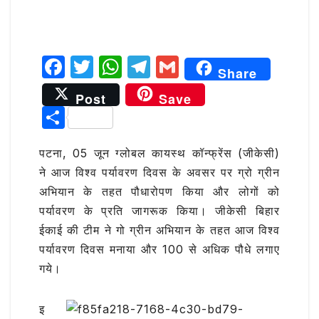
F
T
W
T
G
Share
a
w
h
el
m
Post
Save
c
it
at
e
ai
S
e
te
s
g
l
h
b
r
A
ra
पटना, 05 जून ग्लोबल कायस्थ कॉन्फ्रेंस (जीकेसी)
ar
ने आज विश्व पर्यावरण दिवस के अवसर पर ग्रो ग्रीन
o
p
m
e
अभियान के तहत पौधारोपण किया और लोगों को
o
p
पर्यावरण के प्रति जागरूक किया। जीकेसी बिहार
k
ईकाई की टीम ने गो ग्रीन अभियान के तहत आज विश्व
पर्यावरण दिवस मनाया और 100 से अधिक पौधे लगाए
गये।
इ