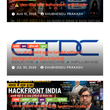
**
सोशल मीडिया के लिए वैधानिक चेतावनी | जनहित में जारी**
AUG 10, 2026
SHUBHENDU PRAKASH
अजेंसी
ख़बर
दुनिया जहाँ
सूचना
GTDC की नई रिसर्च से आधुनिक टेक्नोलॉजी इकोसिस्टम में
डिस्ट्रीब्यूशन की बढ़ती भूमिका पर रोशनी पड़ी
JUL 30, 2026
SHUBHENDU PRAKASH
अजेंसी
आयोजन
उद्योग
ख़बर
सूचना
नई दिल्ली
भारत के ‘इनोवेशन दशक’ को नई दिशा: hackFront India का