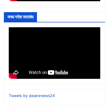
मगध नरेश जरासंध
Tweets by awarenews24