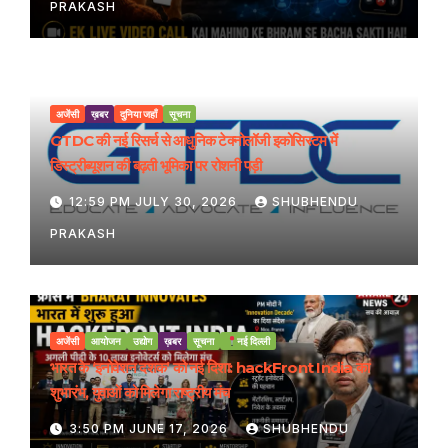
PRAKASH
अजेंसी
ख़बर
दुनिया जहाँ
सूचना
GTDC की नई रिसर्च से आधुनिक टेक्नोलॉजी इकोसिस्टम में
डिस्ट्रीब्यूशन की बढ़ती भूमिका पर रोशनी पड़ी
12:59 PM JULY 30, 2026
SHUBHENDU
PRAKASH
अजेंसी
आयोजन
उद्योग
ख़बर
सूचना
नई दिल्ली
भारत के ‘इनोवेशन दशक’ को नई दिशा: hackFront India का
शुभारंभ, युवाओं को मिलेगा राष्ट्रीय मंच
3:50 PM JUNE 17, 2026
SHUBHENDU