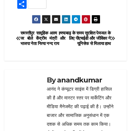
c
it
at
e
ai
S
e
te
s
g
l
h
b
r
A
ra
ar
o
p
m
e
समस्तीपुर सामूहिक आत्म ह्त्या
बाढ़ के समय सुरक्षित पेयजल के
Post
o
p
पर बोले केंद्रीय मंत्री और
लिए पीएचईडी और जीविका ने
भाजपा नेता नित्या नन्द राय
यूनिसेफ से मिलाया हाथ
navigation
k
By
anandkumar
आनंद ने कंप्यूटर साइंस में डिग्री हासिल
की है और मास्टर स्तर पर मार्केटिंग और
मीडिया मैनेजमेंट की पढ़ाई की है। उन्होंने
बाजार और सामाजिक अनुसंधान में एक
दशक से अधिक समय तक काम किया।