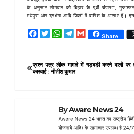
के अनुसार सोमवार को बिहार के पूर्वी चंपारण, मुजफ्फ
मधेपुरा और दरभंगा आदि जिलों में बारिश के आसार हैं। इनक
F
T
W
T
G
Share
a
w
h
el
m
c
it
at
e
ai
e
te
s
g
l
प्रश्न पत्र लीक मामले में गड़बड़ी करने वालों पर 
Post
b
r
A
ra
कारवाई : नीतीश कुमार
navigation
o
p
m
o
p
k
By
Aware News 24
Aware News 24 भारत का राष्ट्रीय हिंदी न
योजनाये आदि) के सामाचार उपलब्ध है 24/7