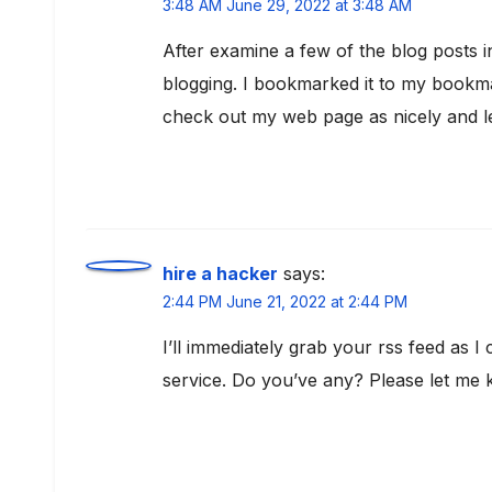
3:48 AM June 29, 2022 at 3:48 AM
After examine a few of the blog posts i
blogging. I bookmarked it to my bookma
check out my web page as nicely and l
hire a hacker
says:
2:44 PM June 21, 2022 at 2:44 PM
I’ll immediately grab your rss feed as I 
service. Do you’ve any? Please let me 