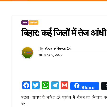
r
p
a
e
m
ख़बर
वातावरण
बिहार: कई जिलों में तेज आं
By
Aware News 24
MAY 9, 2022
F
T
W
T
G
Share
a
w
h
el
m
पटना:
राजधानी सहित पूरे प्रदेश में मौसम का मिजाज 
c
it
at
e
ai
रहा।