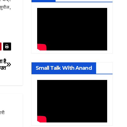
सुपौल,
ा है
ाउत
Small Talk With Anand
ारी