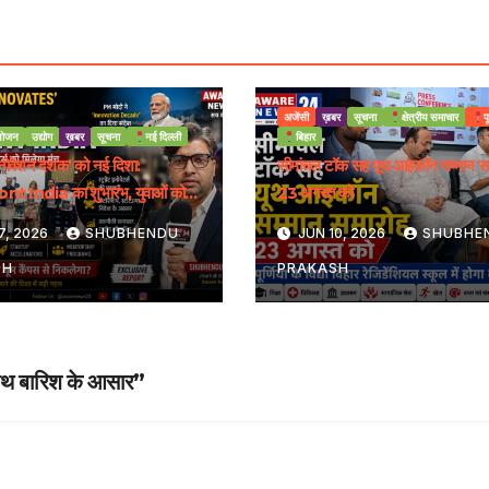
अजेंसी
ख़बर
सूचना
क्षेत्रीय समाचार
प
ोजन
उद्योग
ख़बर
सूचना
नई दिल्ली
बिहार
इनोवेशन दशक’ को नई दिशा:
सीमांचल टॉक सह यूथ आइकॉन सम्मान स
t India का शुभारंभ, युवाओं को
23 अगस्त को
्रीय मंच
7, 2026
SHUBHENDU
JUN 10, 2026
SHUBHE
SH
PRAKASH
ाथ बारिश के आसार”