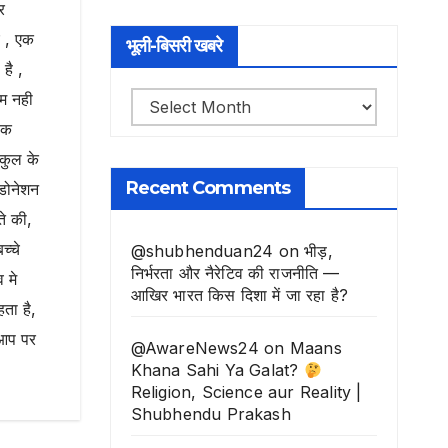
र
ए , एक
भूली-बिसरी खबरे
है ,
ाम नही
भूली-
िक
बिसरी
ुकुल के
खबरे
Recent Comments
 डोनेशन
ते की,
च्चे
@shubhenduan24
on
भीड़,
निर्भरता और नैरेटिव की राजनीति —
 मे
आखिर भारत किस दिशा में जा रहा है?
ता है,
 आप पर
@AwareNews24
on
Maans
Khana Sahi Ya Galat?
Religion, Science aur Reality |
Shubhendu Prakash