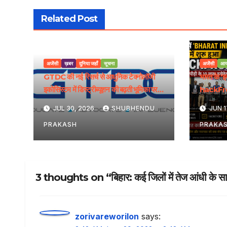
Related Post
अजेंसी
ख़बर
दुनिया जहाँ
सूचना
अजेंसी
आय
GTDC की नई रिसर्च से आधुनिक टेक्नोलॉजी
भारत के ‘
इकोसिस्टम में डिस्ट्रीब्यूशन की बढ़ती भूमिका पर
hackFron
रोशनी पड़ी
मिलेगा राष्ट
JUL 30, 2026
SHUBHENDU
JUN 1
PRAKASH
PRAKA
3 thoughts on “बिहार: कई जिलों में तेज आंधी के स
zorivareworilon
says: