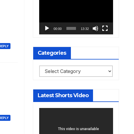
Player
00:00
13:32
REPLY
Categories
Categories
Latest Shorts Video
REPLY