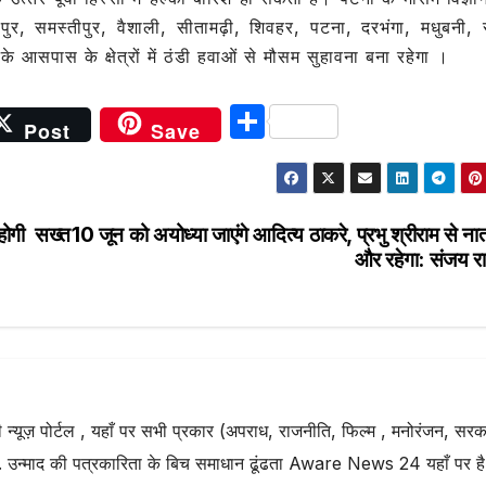
रपुर, समस्‍तीपुर, वैशाली, सीतामढ़ी, शिवहर, पटना, दरभंगा, मधुबनी, 
े आसपास के क्षेत्रों में ठंडी हवाओं से मौसम सुहावना बना रहेगा ।
S
Post
Save
h
ar
e
होगी सख्त
10 जून को अयोध्या जाएंगे आदित्य ठाकरे, प्रभु श्रीराम से नात
और रहेगा: संजय र
्यूज़ पोर्टल , यहाँ पर सभी प्रकार (अपराध, राजनीति, फिल्म , मनोरंजन, सरक
. उन्माद की पत्रकारिता के बिच समाधान ढूंढता Aware News 24 यहाँ पर है