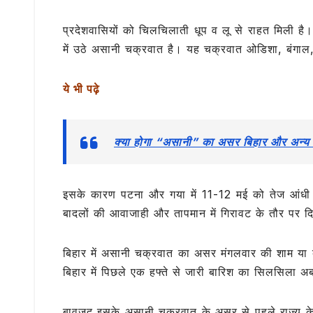
e
te
s
g
l
b
r
A
ra
प्रदेशवासियों को चिलचिलाती धूप व लू से राहत मिली ह
o
p
m
में उठे असानी चक्रवात है। यह चक्रवात ओडिशा, बंगा
o
p
k
ये भी पढ़े
क्या होगा “असानी” का असर बिहार और अन्य र
इसके कारण पटना और गया में 11-12 मई को तेज आंधी के
बादलों की आवाजाही और तापमान में गिरावट के तौर पर दिखे
बिहार में असानी चक्रवात का असर मंगलवार की शाम या ब
बिहार में पिछले एक हफ्ते से जारी बारिश का सिलसिला 
बावजूद इसके असानी चक्रवात के असर से पहले राज्‍य के उत्‍