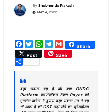
By
Shubhendu Prakash
MAY 4, 2022
F
T
W
T
G
Share
a
w
h
el
m
Post
Save
c
it
at
e
ai
S
e
te
s
g
l
h
b
r
A
ra
ar
o
p
m
e
बड़ा सवाल यह है की क्या ONDC
o
p
Platform कम्पोजीशन टैक्स Payer को
k
एनरोल करेगा ? दुसरा बड़ा सवाल मन मे यह
भी आता है की GST नही लेने का थ्रेशहोल्ड