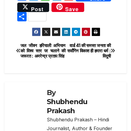
a
w
h
el
m
Post
Save
c
it
at
e
ai
S
e
te
s
g
l
h
b
r
A
ra
ar
o
p
m
e
जल जीवन हरियाली अभियान
वार्ड 41 की समस्त जनता की
Post
o
p
को विश्व स्तर पर चलाने की
सर्वांगिन विकाश ही हमारा धर्म :
जरूरत : अमरेन्द्र प्रताप सिंह
विदूषी
navigation
k
By
Shubhendu
Prakash
Shubhendu Prakash – Hindi
Journalist, Author & Founder