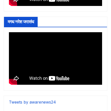
मगध नरेश जरासंध
Tweets by awarenews24