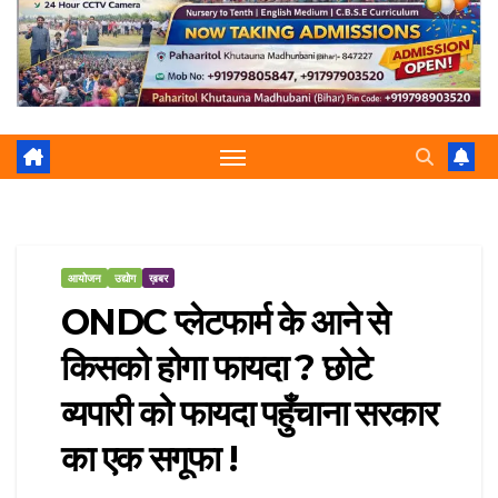
r
p
a
e
m
आयोजन
उद्योग
ख़बर
ONDC प्लेटफार्म के आने से
किसको होगा फायदा ? छोटे
व्यपारी को फायदा पहुँचाना सरकार
का एक सगूफा !