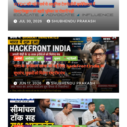
GTDC की नई रिसर्च से आधुनिक टेक्नोलॉजी इकोसिस्टम में
डिस्ट्रीब्यूशन की बढ़ती भूमिका पर रोशनी पड़ी
JUL 30, 2026
SHUBHENDU PRAKASH
अजेंसी
आयोजन
उद्योग
ख़बर
सूचना
नई दिल्ली
भारत के ‘इनोवेशन दशक’ को नई दिशा: hackFront India का
शुभारंभ, युवाओं को मिलेगा राष्ट्रीय मंच
JUN 17, 2026
SHUBHENDU PRAKASH