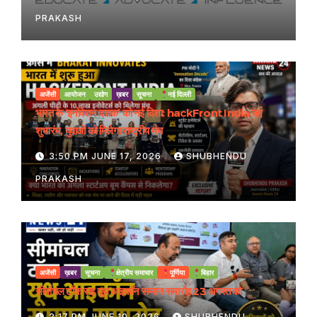
PRAKASH
अजेंसी
आयोजन
उद्योग
ख़बर
सूचना
नई दिल्ली
भारत के ‘इनोवेशन दशक’ को नई दिशा: hackFront India का
शुभारंभ, युवाओं को मिलेगा राष्ट्रीय मंच
3:50 PM JUNE 17, 2026
SHUBHENDU
PRAKASH
अजेंसी
ख़बर
सूचना
क्षेत्रीय समाचार
पूर्णिया
बिहार
सीमांचल टॉक सह यूथ आइकॉन सम्मान समारोह 23 अगस्त को
2:17 PM JUNE 10, 2026
SHUBHENDU