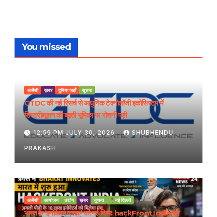
You missed
अजेंसी
ख़बर
दुनिया जहाँ
सूचना
GTDC की नई रिसर्च से आधुनिक टेक्नोलॉजी इकोसिस्टम में
डिस्ट्रीब्यूशन की बढ़ती भूमिका पर रोशनी पड़ी
12:59 PM JULY 30, 2026
SHUBHENDU
PRAKASH
अजेंसी
आयोजन
उद्योग
ख़बर
सूचना
नई दिल्ली
भारत के ‘इनोवेशन दशक’ को नई दिशा: hackFront India का