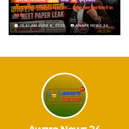
SPECIAL PROGRAM
एएन24
राजनीति
राय
शुभेन्दु के कमेंट्स
भीड़, निर्भरता और नैरेटिव की राजनीति — आखिर भारत किस दिशा में जा
रहा है?
10:41 AM JUNE 6, 2026
AWARE NEWS 24