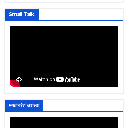
Small Talk
मगध नरेश जरासंध