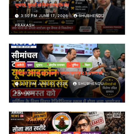
शुभारंभ, युवाओं को मिलेगा राष्ट्रीय मंच
3:50 PM JUNE 17, 2026
SHUBHENDU
PRAKASH
अजेंसी
ख़बर
सूचना
क्षेत्रीय समाचार
पूर्णिया
बिहार
सीमांचल टॉक सह यूथ आइकॉन सम्मान समारोह 23 अगस्त को
2:17 PM JUNE 10, 2026
SHUBHENDU
PRAKASH