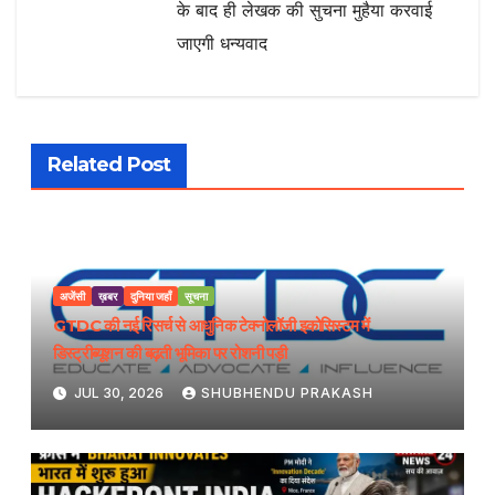
के बाद ही लेखक की सुचना मुहैया करवाई
जाएगी धन्यवाद
Related Post
अजेंसी
ख़बर
दुनिया जहाँ
सूचना
GTDC की नई रिसर्च से आधुनिक टेक्नोलॉजी इकोसिस्टम में
डिस्ट्रीब्यूशन की बढ़ती भूमिका पर रोशनी पड़ी
JUL 30, 2026
SHUBHENDU PRAKASH