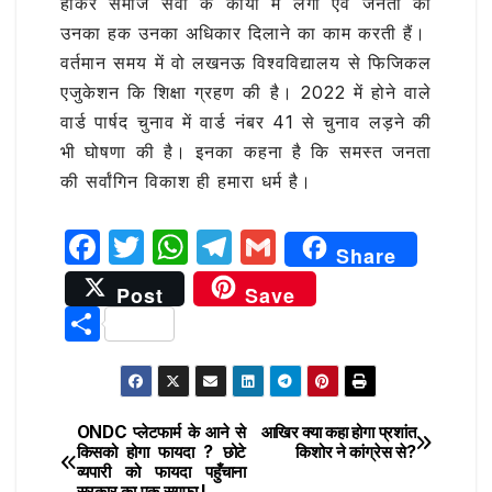
होकर समाज सेवा के कार्यों में लगी एवं जनता को
उनका हक उनका अधिकार दिलाने का काम करती हैं।
वर्तमान समय में वो लखनऊ विश्वविद्यालय से फिजिकल
एजुकेशन कि शिक्षा ग्रहण की है। 2022 में होने वाले
वार्ड पार्षद चुनाव में वार्ड नंबर 41 से चुनाव लड़ने की
भी घोषणा की है। इनका कहना है कि समस्त जनता
की सर्वांगिन विकाश ही हमारा धर्म है।
F
T
W
T
G
Share
a
w
h
el
m
Post
Save
c
it
at
e
ai
S
e
te
s
g
l
h
b
r
A
ra
ar
o
p
m
e
ONDC प्लेटफार्म के आने से
आखिर क्या कहा होगा प्रशांत
Post
o
p
किसको होगा फायदा ? छोटे
किशोर ने कांग्रेस से?
व्यपारी को फायदा पहुँचाना
navigation
सरकार का एक सगूफा !