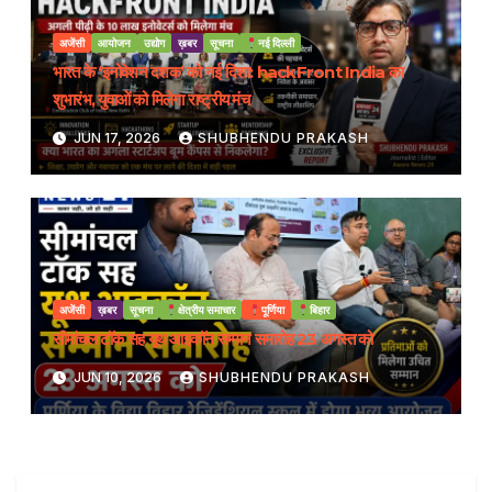
अजेंसी
आयोजन
उद्योग
ख़बर
सूचना
नई दिल्ली
भारत के ‘इनोवेशन दशक’ को नई दिशा: hackFront India का
शुभारंभ, युवाओं को मिलेगा राष्ट्रीय मंच
JUN 17, 2026
SHUBHENDU PRAKASH
अजेंसी
ख़बर
सूचना
क्षेत्रीय समाचार
पूर्णिया
बिहार
सीमांचल टॉक सह यूथ आइकॉन सम्मान समारोह 23 अगस्त को
JUN 10, 2026
SHUBHENDU PRAKASH