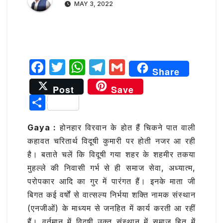
MAY 3, 2022
F
T
W
T
G
Share
a
w
h
el
m
Post
Save
c
it
at
e
ai
S
e
te
s
g
l
h
b
r
A
ra
Gaya :
होनहार विरवान के होत हैं चिकने पात वाली
ar
कहावत चरितार्थ विदूषी कुमारी पर होती नजर आ रही
o
p
m
e
है। बताते चलें कि विदूषी गया शहर के शहमीर तकया
o
p
मुहल्ले की निवासी गर्भ से ही समाज सेवा, अध्यात्म,
k
परोपकार आदि का गुर में पारंगत हैं। इनके माता जी
बिगत कई वर्षों से वात्सल्य निर्भया शक्ति नामक संस्थान
(एनजीओं) के माध्यम से जनहित में कार्य करती आ रहीं
हैं। वर्तमान में विदूषी उक्त संस्थान में समाज हित में