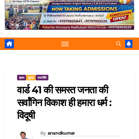
r
p
a
e
m
ख़बर
चुनाव
राजनीति
वार्ड 41 की समस्त जनता की
सर्वांगिन विकाश ही हमारा धर्म :
विदूषी
By
anandkumar