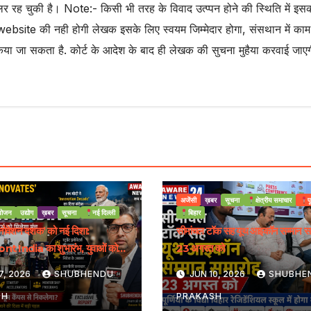
र रह चुकी है। Note:- किसी भी तरह के विवाद उत्प्पन होने की स्थिति में इस
website की नही होगी लेखक इसके लिए स्वयम जिम्मेदार होगा, संसथान में काम
िया जा सकता है. कोर्ट के आदेश के बाद ही लेखक की सुचना मुहैया करवाई जाए
अजेंसी
ख़बर
सूचना
क्षेत्रीय समाचार
प
ोजन
उद्योग
ख़बर
सूचना
नई दिल्ली
बिहार
इनोवेशन दशक’ को नई दिशा:
सीमांचल टॉक सह यूथ आइकॉन सम्मान स
t India का शुभारंभ, युवाओं को
23 अगस्त को
्रीय मंच
7, 2026
SHUBHENDU
JUN 10, 2026
SHUBHE
SH
PRAKASH