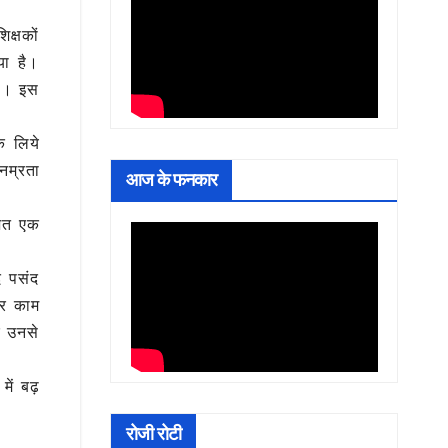
क्षकों
या है।
या। इस
े लिये
नम्रता
आज के फनकार
ोजित एक
द पसंद
गर काम
र उनसे
ें बढ़
रोजी रोटी