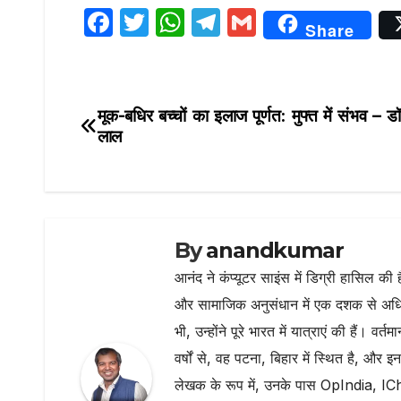
F
T
W
T
G
Share
a
w
h
el
m
c
it
at
e
ai
e
te
s
g
l
मूक-बधिर बच्चों का इलाज पूर्णत: मुफ्त में संभव – 
Post
b
r
A
ra
लाल
navigation
o
p
m
o
p
k
By
anandkumar
आनंद ने कंप्यूटर साइंस में डिग्री हासिल की 
और सामाजिक अनुसंधान में एक दशक से अधिक
भी, उन्होंने पूरे भारत में यात्राएं की हैं। 
वर्षों से, वह पटना, बिहार में स्थित है, और इ
लेखक के रूप में, उनके पास OpIndia, ICh