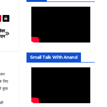
विवर
ंदन
Small Talk With Anand
ाजार
के लिए
ले कुछ
नकी