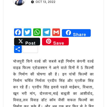
OCT 13, 2022
F
T
W
T
G
Share
a
w
h
el
m
Post
Save
c
it
at
e
ai
S
e
te
s
g
l
h
b
r
A
ra
भोजपुरी सिने वर्ल्ड की सबसे बड़ी निर्माण कंपनी वर्ल्ड
ar
वाइड फिल्म प्रोडक्शन ने आने वाले दिनों में 5 फिल्मों
o
p
m
e
के निर्माण की घोषणा की है। इन पांचों फिल्मों का
o
p
निर्माण चर्चित निर्माता प्रदीप सिंह और प्रतीक सिंह
k
कर रहे हैं। प्रदीप सिंह इससे पहले माईबाप, विधाता,
खून भरी मांग, दोस्ताना,माई बाबूजी का आशीर्वाद,
विवाह,लव विवाह डॉट कॉम जैसी सफल फिल्मों का
निर्माण कर चुके हैं। और अब एक बार फिर से वे बिग