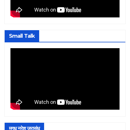
Small Talk
मगध नरेश जरासंध