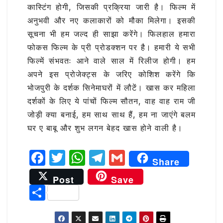
कास्टिंग होगी, जिसकी प्रक्रिया जारी है। फिल्म में
अनुभवी और नए कलाकारों को मौका मिलेगा। इसकी
सूचना भी हम जल्द ही साझा करेंगे। फिलहाल हमारा
फोकस फिल्म के प्री प्रोडक्शन पर है। हमारी ये सभी
फिल्में संभवतः आने वाले साल में रिलीज होगी। हम
अपने इस प्रोजेक्ट्स के जरिए कोशिश करेंगे कि
भोजपुरी के दर्शक सिनेमाघरों में लौटें। खास कर महिला
दर्शकों के लिए ये पांचों फिल्म सौतन, वाह वाह राम जी
जोड़ी क्या बनाई, हम साथ साथ हैं, हम ना जाएंगे बलम
घर ए बाबू और शुभ लगन बेहद खास होने वाली है।
F
T
W
T
G
Share
a
w
h
el
m
Post
Save
c
it
at
e
ai
S
e
te
s
g
l
h
b
r
A
ra