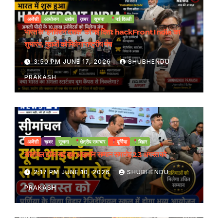
अजेंसी
आयोजन
उद्योग
ख़बर
सूचना
नई दिल्ली
भारत के ‘इनोवेशन दशक’ को नई दिशा: hackFront India का
शुभारंभ, युवाओं को मिलेगा राष्ट्रीय मंच
3:50 PM JUNE 17, 2026
SHUBHENDU
PRAKASH
अजेंसी
ख़बर
सूचना
क्षेत्रीय समाचार
पूर्णिया
बिहार
सीमांचल टॉक सह यूथ आइकॉन सम्मान समारोह 23 अगस्त को
2:17 PM JUNE 10, 2026
SHUBHENDU
PRAKASH