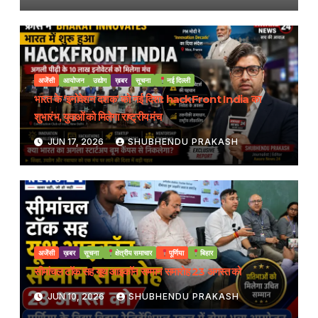
अजेंसी
आयोजन
उद्योग
ख़बर
सूचना
नई दिल्ली
भारत के ‘इनोवेशन दशक’ को नई दिशा: hackFront India का
शुभारंभ, युवाओं को मिलेगा राष्ट्रीय मंच
JUN 17, 2026
SHUBHENDU PRAKASH
अजेंसी
ख़बर
सूचना
क्षेत्रीय समाचार
पूर्णिया
बिहार
सीमांचल टॉक सह यूथ आइकॉन सम्मान समारोह 23 अगस्त को
JUN 10, 2026
SHUBHENDU PRAKASH