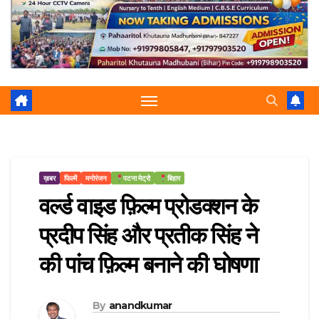
r
p
a
e
m
ख़बर
फिल्में
मनोरंजन
पटना मेट्रो
बिहार
वर्ल्ड वाइड फ़िल्म प्रोडक्शन के
प्रदीप सिंह और प्रतीक सिंह ने
की पांच फ़िल्म बनाने की घोषणा
By
anandkumar