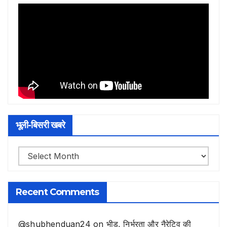
भूली-बिसरी खबरे
भूली-
बिसरी
खबरे
Recent Comments
@shubhenduan24
on
भीड़, निर्भरता और नैरेटिव की