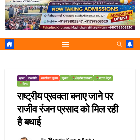
r
p
a
e
m
ख़बर
राजनीति
सामाजिक जुड़ाव
सूचना
क्षेत्रीय समाचार
पटना मेट्रो
बिहार
राष्ट्रीय प्रवक्ता बनाए जाने पर
राजीव रंजन प्रसाद को मिल रही
है बधाई
By
Jitendra Kumar Sinha