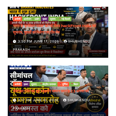
अजेंसी
आयोजन
उद्योग
ख़बर
सूचना
नई दिल्ली
भारत के ‘इनोवेशन दशक’ को नई दिशा: hackFront India का
शुभारंभ, युवाओं को मिलेगा राष्ट्रीय मंच
3:50 PM JUNE 17, 2026
SHUBHENDU
PRAKASH
अजेंसी
ख़बर
सूचना
क्षेत्रीय समाचार
पूर्णिया
बिहार
सीमांचल टॉक सह यूथ आइकॉन सम्मान समारोह 23 अगस्त को
2:17 PM JUNE 10, 2026
SHUBHENDU
PRAKASH