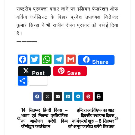
राष्ट्रीय प्रवक्ता बनाए जाने पर इंडियन फेडरेशन ऑफ
वर्किंग जर्नलिस्ट के बिहार प्रदेश उपाध्यक्ष जितेन्द्र
कुमार सिन्हा ने भी राजीव रंजन प्रसाद को बधाई दिया
है।
————
F
T
W
T
G
Share
a
w
h
el
m
Post
Save
c
it
at
e
ai
S
e
te
s
g
l
h
b
r
A
ra
ar
o
p
m
e
14 सितम्बर हिन्दी दिवस –
इन्दिरा आईवीएफ का आठ
Post
o
p
भाषण एवं निबन्ध प्रतियोगिता
दिवसीय स्थापना दिवस
का आयोजन करेगी दिव्य
कार्यक्रमों शुरू – 8 सितम्बर
navigation
k
जीर्णोद्धार फाउंडेशन
को अनूप जलोटा करेंगे शिरकत