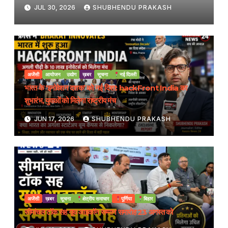
JUL 30, 2026
SHUBHENDU PRAKASH
अजेंसी
आयोजन
उद्योग
ख़बर
सूचना
नई दिल्ली
भारत के ‘इनोवेशन दशक’ को नई दिशा: hackFront India का
शुभारंभ, युवाओं को मिलेगा राष्ट्रीय मंच
JUN 17, 2026
SHUBHENDU PRAKASH
अजेंसी
ख़बर
सूचना
क्षेत्रीय समाचार
पूर्णिया
बिहार
सीमांचल टॉक सह यूथ आइकॉन सम्मान समारोह 23 अगस्त को