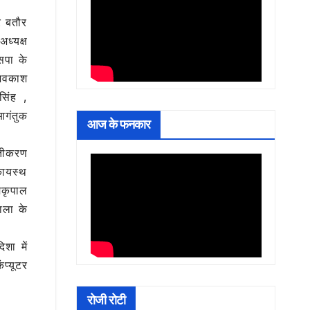
र बतौर
अध्यक्ष
सपा के
 अवकाश
सिंह ,
आगंतुक
आज के फनकार
्तीकरण
कायस्थ
मकृपाल
ाला के
शा में
ंप्यूटर
रोजी रोटी