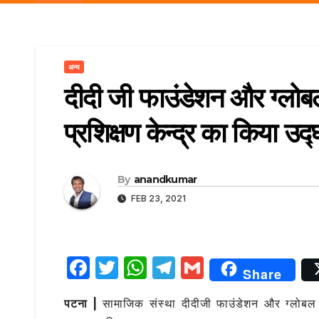
r
p
a
e
m
अन्य
दीदी जी फाउंडेशन और ग्लोबल
प्रशिक्षण केन्द्र का किया उद
By
anandkumar
FEB 23, 2021
F
T
W
T
G
Share
a
w
h
el
m
पटना |
सामाजिक संस्था दीदीजी फाउंडेशन और ग्लोबल का
c
it
at
e
ai