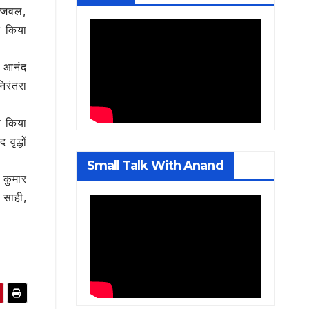
ज्जवल,
त किया
ा आनंद
िरंतरा
ण किया
वृद्धों
Small Talk With Anand
 कुमार
 साही,