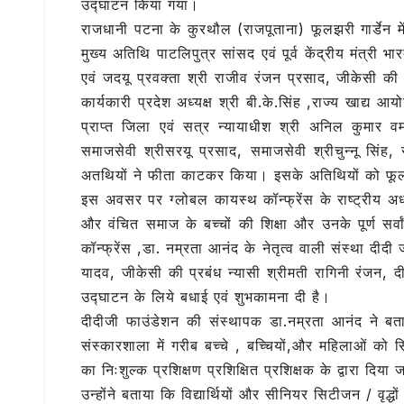
उद्घाटन किया गया।
e
te
s
g
l
राजधानी पटना के कुरथौल (राजपूताना) फूलझरी गार्डेन 
b
r
A
ra
मुख्य अतिथि पाटलिपुत्र सांसद एवं पूर्व केंद्रीय मंत्री 
o
p
m
एवं जदयू प्रवक्ता श्री राजीव रंजन प्रसाद, जीकेसी की 
o
p
कार्यकारी प्रदेश अध्यक्ष श्री बी.के.सिंह ,राज्य खाद्य 
प्राप्त जिला एवं सत्र न्यायाधीश श्री अनिल कुमार 
k
समाजसेवी श्रीसरयू प्रसाद, समाजसेवी श्रीचुन्नू सिं
अतथियों ने फीता काटकर किया। इसके अतिथियों को फूल-
इस अवसर पर ग्लोबल कायस्थ कॉन्फ्रेंस के राष्ट्रीय अध
और वंचित समाज के बच्चों की शिक्षा और उनके पूर्ण सर्व
कॉन्फ्रेंस ,डा. नम्रता आनंद के नेतृत्व वाली संस्था दी
यादव, जीकेसी की प्रबंध न्यासी श्रीमती रागिनी रंजन, द
उद्घाटन के लिये बधाई एवं शुभकामना दी है।
दीदीजी फाउंडेशन की संस्थापक डा.नम्रता आनंद ने बता
संस्कारशाला में गरीब बच्चे , बच्चियों,और महिलाओं को सिल
का निःशुल्क प्रशिक्षण प्रशिक्षित प्रशिक्षक के द्वारा दिया
उन्होंने बताया कि विद्यार्थियों और सीनियर सिटीजन / वृद