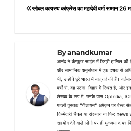
e
te
s
g
l
ग्लोबल कायस्थ कांफ्रेंस का महादेवी वर्मा सम्मान 26 मा
Post
b
r
A
ra
navigation
o
p
m
o
p
k
By
anandkumar
आनंद ने कंप्यूटर साइंस में डिग्री हासिल की 
और सामाजिक अनुसंधान में एक दशक से अधिक
भी, उन्होंने पूरे भारत में यात्राएं की हैं। 
वर्षों से, वह पटना, बिहार में स्थित है, और इ
लेखक के रूप में, उनके पास OpIndia, ICh
पहली पुस्तक "गीतायन" अमेज़न पर बेस्ट सेल
जिम्मेदारी चैनल या संस्थान या फिर news 
सहयोग देने वाले लोगो पर ही मुकदमा दायर क