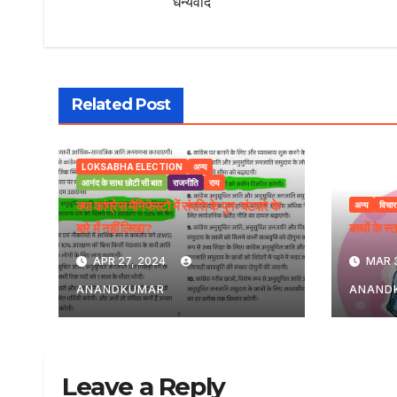
धन्यवाद
Related Post
LOKSABHA ELECTION
अन्य
आनंद के साथ छोटी सी बात
राजनीति
राय
क्या कांग्रेस मैनिफेस्टो में संपत्ति के पुनः बंटवारे के
अन्य
विचार
बारे में नहीं लिखा?
बच्चों के स
APR 27, 2024
MAR 
ANANDKUMAR
ANAND
Leave a Reply