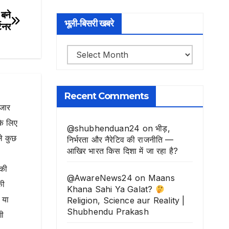
 बने
भूली-बिसरी खबरे
्टनर
भूली-
बिसरी
खबरे
Recent Comments
ाजार
के लिए
@shubhenduan24
on
भीड़,
ले कुछ
निर्भरता और नैरेटिव की राजनीति —
आखिर भारत किस दिशा में जा रहा है?
नकी
@AwareNews24
on
Maans
की
Khana Sahi Ya Galat?
 या
Religion, Science aur Reality |
Shubhendu Prakash
गी