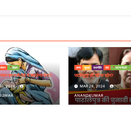
 मंथन
बिहार
अन्य
चुनाव
राजनीति
राय
पटना मेट्रो
्तनपान का रुपये-पैसे से क्या लेना-देना?
पाटलिपुत्र की गद्दी पर कौन?
30, 2024
MAR 28, 2024
KUMAR
ANANDKUMAR