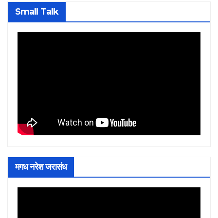
Small Talk
मगध नरेश जरासंध