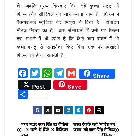
थे, जबकि मुख्‍य किरदार निभा रहे कृष्णा भट्ट भी
फिल्म और सीरियल का जाना-माना नाम हैं। फिल्म में
बैकग्राउंड म्यूजिक वेद मिश्रा ने दिया है। संपादन
नीरज सिन्हा का है। कम संसाधनों में बनी यह फिल्म
इस मायने में भी खास है कि कैसे कम बजट में भी
कथा-वस्‍तु से समझौता किए बिना एक प्रभावशाली
फिल्‍म बनाई जा सकती है।
F
T
W
T
G
Share
a
w
h
el
m
Post
Save
c
it
at
e
ai
S
e
te
s
g
l
h
b
r
A
ra
ar
o
p
m
e
पावर स्टार पवन सिंह का वीडियो
पायल देव के गाने ‘बारिश बन
Post
o
p
– 3 घण्टे में मिले 3 मिलियन
जाना’ को पवन सिंह ने किया
व्यूज
रीक्रिएट