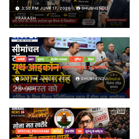
3:50 PM JUNE 17, 2026
SHUBHENDU
PRAKASH
अजेंसी
ख़बर
सूचना
क्षेत्रीय समाचार
पूर्णिया
बिहार
सीमांचल टॉक सह यूथ आइकॉन सम्मान समारोह 23 अगस्त को
2:17 PM JUNE 10, 2026
SHUBHENDU
PRAKASH
SPECIAL PROGRAM
एएन24
राजनीति
राय
शुभेन्दु के कमेंट्स