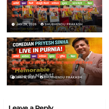
अजेंसी
ख़बर
फिल्में
भोजपुरी-सितारे
मनोरंजन
सूचना
पटना मेट्रो
बिहार
भोजपुरी फिल्म “साढ़ु जी नमस्ते” का ट्रेलर आउट, तीन फिल्मों का मुहूर्त
पटना में
JAN 29, 2026
SHUBHENDU PRAKASH
अजेंसी
आयोजन
ख़बर
मनोरंजन
सूचना
पूर्णिया
बिहार
पूर्णिया पहुंचे शहर के कॉमेडियन प्रियेश सिन्हा, लाइव कॉमेडी शो ने बनाया
यादगार शाम
JAN 18, 2026
SHUBHENDU PRAKASH
Leave a Reply