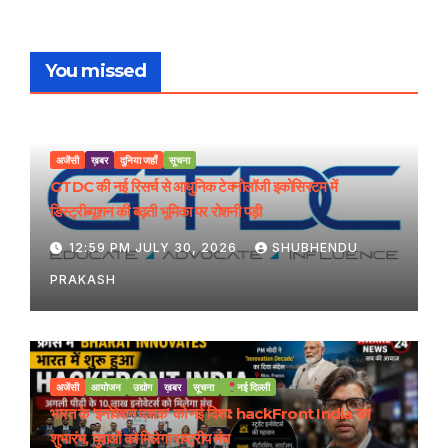
You missed
अजेंसी
ख़बर
दुनिया जहाँ
सूचना
GTDC की नई रिसर्च से आधुनिक टेक्नोलॉजी इकोसिस्टम में
डिस्ट्रीब्यूशन की बढ़ती भूमिका पर रोशनी पड़ी
12:59 PM JULY 30, 2026
SHUBHENDU
PRAKASH
अजेंसी
आयोजन
उद्योग
ख़बर
सूचना
नई दिल्ली
भारत के ‘इनोवेशन दशक’ को नई दिशा: hackFront India का
शुभारंभ, युवाओं को मिलेगा राष्ट्रीय मंच