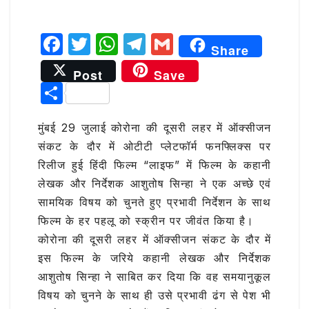
F
T
W
T
G
Share
a
w
h
el
m
Post
Save
c
it
at
e
ai
S
e
te
s
g
l
h
b
r
A
ra
मुंबई 29 जुलाई कोरोना की दूसरी लहर में ऑक्सीजन
ar
संकट के दौर में ओटीटी प्लेटफॉर्म फनफ्लिक्‍स पर
o
p
m
e
रिलीज हुई हिंदी फिल्म “लाइफ” में फिल्‍म के कहानी
o
p
लेखक और निर्देशक आशुतोष सिन्हा ने एक अच्छे एवं
k
सामयिक विषय को चुनते हुए प्रभावी निर्देशन के साथ
फिल्म के हर पहलू को स्‍क्रीन पर जीवंत किया है।
कोरोना की दूसरी लहर में ऑक्सीजन संकट के दौर में
इस फिल्म के जरिये कहानी लेखक और निर्देशक
आशुतोष सिन्हा ने साबित कर दिया कि वह समयानुकूल
विषय को चुनने के साथ ही उसे प्रभावी ढंग से पेश भी