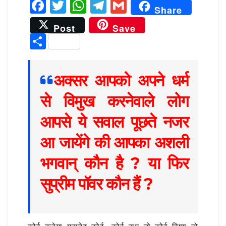
F
T
W
T
G
Share
a
w
h
el
m
Post
Save
c
it
at
e
ai
S
e
te
s
g
l
h
b
r
A
ra
ar
अक्सर आपको अपने धर्म
o
p
m
e
से विमुख करनेवाले लोग
o
p
k
आपसे ये सवाल पूछते नजर
आ जायेंगे की आपका अशली
भगवान् कौन है ? या फिर
सुप्रीम पॉवर कौन हैं ?