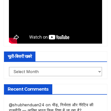
भूली-बिसरी खबरे
भूली-
बिसरी
खबरे
Recent Comments
@shubhenduan24
on
भीड़, निर्भरता और नैरेटिव की
राजनीति — आखिर भारत किस दिशा में जा रहा है?