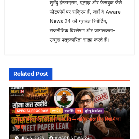
शुभेंदु इंस्टाग्राम, यूट्यूब और फेसबुक जैसे
प्लेटफ़ॉर्म पर सक्रिय हैं, जहाँ वे Aware
News 24 की ग्राउंड रिपोर्टिंग,
राजनीतिक विश्लेषण और जागरूकता-
उन्मुख पत्रकारिता साझा करते हैं।
Related Post
SPECIAL PROGRAM
एएन24
राजनीति
राय
शुभेन्दु के कमेंट्स
भीड़, निर्भरता और नैरेटिव की राजनीति — आखिर भारत किस दिशा में जा
रहा है?
JUN 6, 2026
AWARE NEWS 24