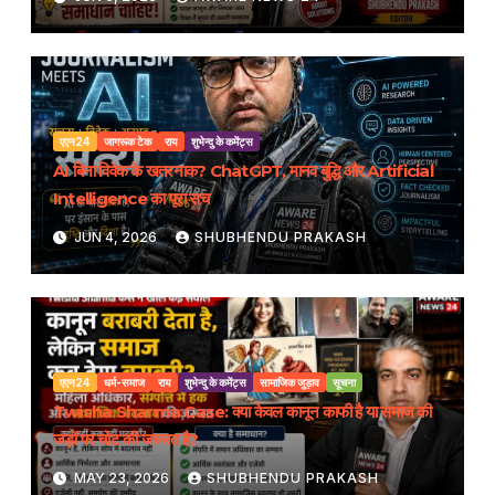
एएन24
जागरूक टेक
राय
शुभेन्दु के कमेंट्स
AI बिना विवेक के खतरनाक? ChatGPT, मानव बुद्धि और Artificial
Intelligence का पूरा सच
JUN 4, 2026
SHUBHENDU PRAKASH
एएन24
धर्म-समाज
राय
शुभेन्दु के कमेंट्स
सामाजिक जुड़ाव
सूचना
Twisha Sharma Case: क्या केवल कानून काफी है या समाज की
जड़ों पर चोट की जरूरत है?
MAY 23, 2026
SHUBHENDU PRAKASH