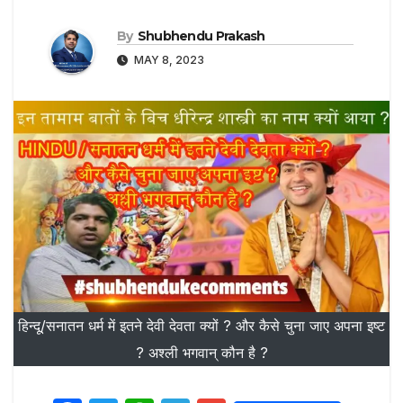
By
Shubhendu Prakash
MAY 8, 2023
हिन्दू/सनातन धर्म में इतने देवी देवता क्यों ? और कैसे चुना जाए अपना इष्ट
? अश्ली भगवान् कौन है ?