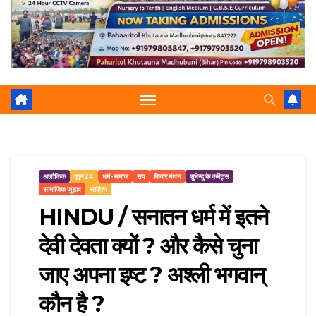
r
p
a
e
m
अलौकिक
एएन24
धर्म-समाज
राय
विचार मंथन
शुभेन्दु के कमेंट्स
सामाजिक जुड़ाव
साहित्य
HINDU / सनातन धर्म में इतने
देवी देवता क्यों ? और कैसे चुना
जाए अपना इष्ट ? अश्ली भगवान्
कौन है ?