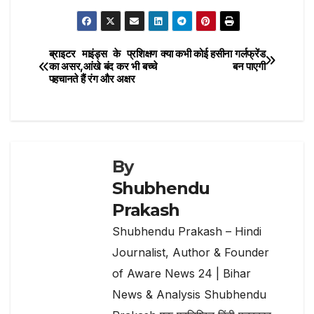
e
te
s
g
l
h
b
r
A
ra
ar
o
p
m
e
ब्राइटर माइंड्स के प्रशिक्षण
क्या कभी कोई हसीना गर्लफ्रेंड
Post
o
p
का असर,आंखे बंद कर भी बच्चे
बन पाएगी
पहचानते हैं रंग और अक्षर
navigation
k
By
Shubhendu
Prakash
Shubhendu Prakash – Hindi
Journalist, Author & Founder
of Aware News 24 | Bihar
News & Analysis Shubhendu