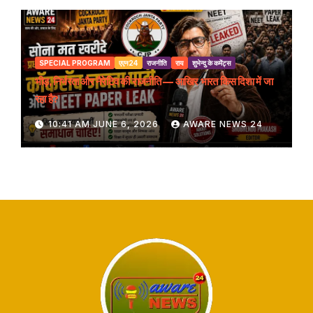
SPECIAL PROGRAM
एएन24
राजनीति
राय
शुभेन्दु के कमेंट्स
भीड़, निर्भरता और नैरेटिव की राजनीति — आखिर भारत किस दिशा में जा
रहा है?
10:41 AM JUNE 6, 2026
AWARE NEWS 24