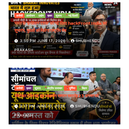
अजेंसी
आयोजन
उद्योग
ख़बर
सूचना
नई दिल्ली
भारत के ‘इनोवेशन दशक’ को नई दिशा: hackFront India का
शुभारंभ, युवाओं को मिलेगा राष्ट्रीय मंच
3:50 PM JUNE 17, 2026
SHUBHENDU
PRAKASH
अजेंसी
ख़बर
सूचना
क्षेत्रीय समाचार
पूर्णिया
बिहार
सीमांचल टॉक सह यूथ आइकॉन सम्मान समारोह 23 अगस्त को
2:17 PM JUNE 10, 2026
SHUBHENDU
PRAKASH