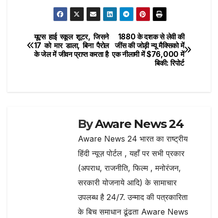
e
te
s
g
l
h
b
r
A
ra
ar
o
p
m
e
यूएस हाई स्कूल शूटर, जिसने
1880 के दशक से लेवी की
Post
o
p
17 को मार डाला, बिना पैरोल
जींस की जोड़ी न्यू मैक्सिको में
के जेल में जीवन प्राप्त करता है
एक नीलामी में $76,000 में
navigation
k
बिकी: रिपोर्ट
By
Aware News 24
Aware News 24 भारत का राष्ट्रीय
हिंदी न्यूज़ पोर्टल , यहाँ पर सभी प्रकार
(अपराध, राजनीति, फिल्म , मनोरंजन,
सरकारी योजनाये आदि) के सामाचार
उपलब्ध है 24/7. उन्माद की पत्रकारिता
के बिच समाधान ढूंढता Aware News