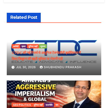
Related Post
अजेंसी
ख़बर
दुनिया जहाँ
सूचना
GTDC की नई रिसर्च से आधुनिक टेक्नोलॉजी इकोसिस्टम में
डिस्ट्रीब्यूशन की बढ़ती भूमिका पर रोशनी पड़ी
JUL 30, 2026
SHUBHENDU PRAKASH
GEO POLITICS
दुनिया जहाँ
राजनीति
राय