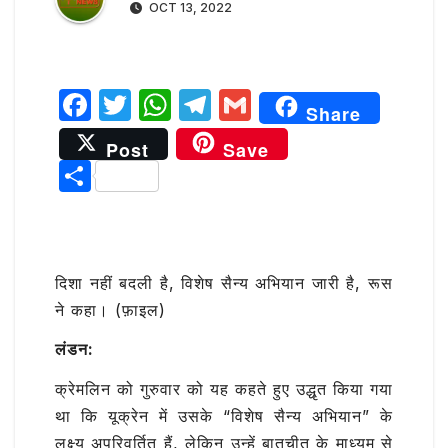
OCT 13, 2022
F
T
W
T
G
Share
a
w
h
el
m
Post
Save
c
it
at
e
ai
S
e
te
s
g
l
h
b
r
A
ra
ar
o
p
m
e
दिशा नहीं बदली है, विशेष सैन्य अभियान जारी है, रूस
o
p
ने कहा। (फ़ाइल)
k
लंडन:
क्रेमलिन को गुरुवार को यह कहते हुए उद्धृत किया गया
था कि यूक्रेन में उसके “विशेष सैन्य अभियान” के
लक्ष्य अपरिवर्तित हैं, लेकिन उन्हें बातचीत के माध्यम से