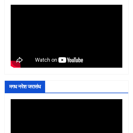
मगध नरेश जरासंध