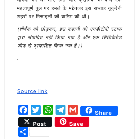
महत्वपूर्ण पुल पर हमले के मद्देनजर इस सप्ताह यूक्रेनी
शहरों पर मिसाइलों की बारिश की थी।
(शीर्षक को छोड़कर, इस कहानी को एनडीटीवी स्टाफ
द्वारा संपादित नहीं किया गया है और एक सिंडिकेटेड
फीड से प्रकाशित किया गया है।)
.
Source link
F
T
W
T
G
Share
a
w
h
el
m
Post
Save
c
it
at
e
ai
S