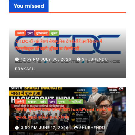
You missed
अजेंसी
ख़बर
दुनिया जहाँ
सूचना
GTDC की नई रिसर्च से आधुनिक टेक्नोलॉजी इकोसिस्टम में
डिस्ट्रीब्यूशन की बढ़ती भूमिका पर रोशनी पड़ी
12:59 PM JULY 30, 2026
SHUBHENDU
PRAKASH
अजेंसी
आयोजन
उद्योग
ख़बर
सूचना
नई दिल्ली
भारत के ‘इनोवेशन दशक’ को नई दिशा: hackFront India का
शुभारंभ, युवाओं को मिलेगा राष्ट्रीय मंच
3:50 PM JUNE 17, 2026
SHUBHENDU