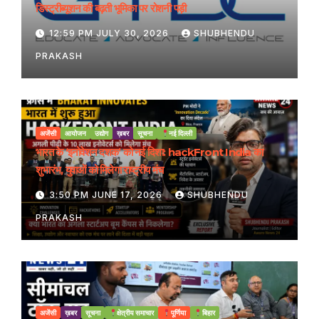
डिस्ट्रीब्यूशन की बढ़ती भूमिका पर रोशनी पड़ी
12:59 PM JULY 30, 2026
SHUBHENDU
PRAKASH
अजेंसी
आयोजन
उद्योग
ख़बर
सूचना
नई दिल्ली
भारत के ‘इनोवेशन दशक’ को नई दिशा: hackFront India का
शुभारंभ, युवाओं को मिलेगा राष्ट्रीय मंच
3:50 PM JUNE 17, 2026
SHUBHENDU
PRAKASH
अजेंसी
ख़बर
सूचना
क्षेत्रीय समाचार
पूर्णिया
बिहार