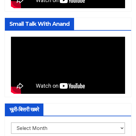
Small Talk With Anand
भूली-बिसरी खबरे
भूली-
बिसरी