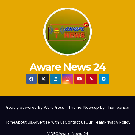
Aware News 24
Proudly powered by WordPress
|
Theme:
Newsup
by
Themeansar
.
Home
About us
Advertise with us
Contact us
Our Team
Privacy Policy
VIDEO
Aware News 24