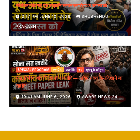
सीमांचल टॉक सह यूथ आइकॉन सम्मान समारोह 23 अगस्त को
2:17 PM JUNE 10, 2026
SHUBHENDU
PRAKASH
SPECIAL PROGRAM
एएन24
राजनीति
राय
शुभेन्दु के कमेंट्स
भीड़, निर्भरता और नैरेटिव की राजनीति — आखिर भारत किस दिशा में जा
रहा है?
10:41 AM JUNE 6, 2026
AWARE NEWS 24