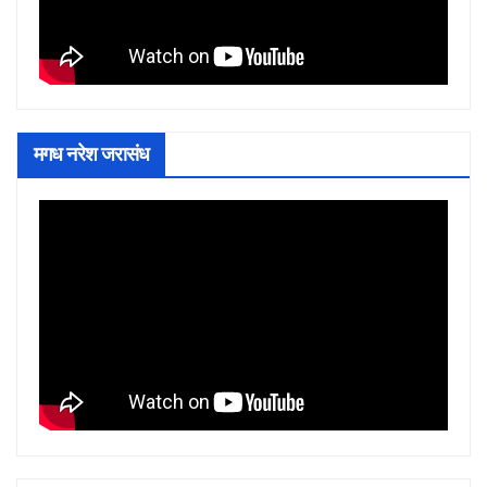
मगध नरेश जरासंध