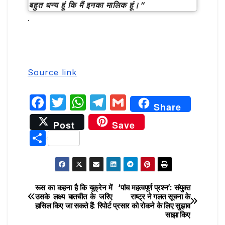
बहुत धन्य हूं कि मैं इनका मालिक हूं।”
.
Source link
F
T
W
T
G
Share
a
w
h
el
m
Post
Save
c
it
at
e
ai
S
e
te
s
g
l
h
b
r
A
ra
ar
o
p
m
e
रूस का कहना है कि यूक्रेन में
‘पांच महत्वपूर्ण प्रश्न’: संयुक्त
Post
o
p
उसके लक्ष्य बातचीत के जरिए
राष्ट्र ने गलत सूचना के
हासिल किए जा सकते हैं: रिपोर्ट
प्रसार को रोकने के लिए सुझाव
navigation
k
साझा किए