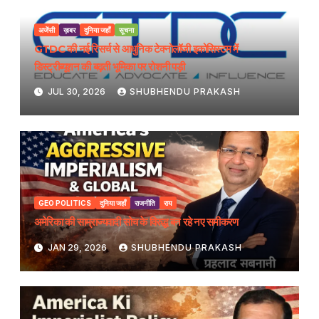
अजेंसी
ख़बर
दुनिया जहाँ
सूचना
GTDC की नई रिसर्च से आधुनिक टेक्नोलॉजी इकोसिस्टम में
डिस्ट्रीब्यूशन की बढ़ती भूमिका पर रोशनी पड़ी
JUL 30, 2026
SHUBHENDU PRAKASH
GEO POLITICS
दुनिया जहाँ
राजनीति
राय
अमेरिका की साम्राज्यवादी सोच के विरुद्ध बन रहे नए समीकरण
JAN 29, 2026
SHUBHENDU PRAKASH