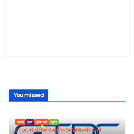
You missed
अजेंसी
ख़बर
दुनिया जहाँ
सूचना
GTDC की नई रिसर्च से आधुनिक टेक्नोलॉजी इकोसिस्टम में