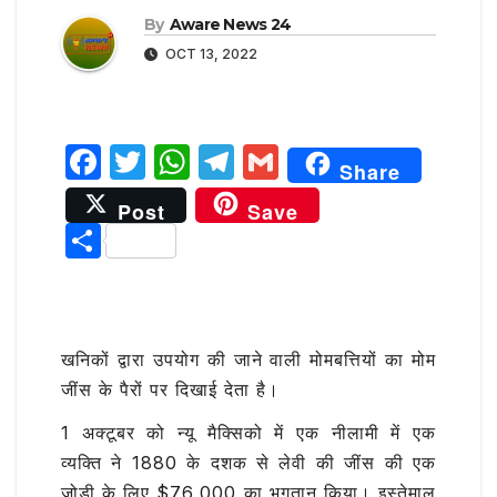
By
Aware News 24
OCT 13, 2022
F
T
W
T
G
Share
a
w
h
el
m
Post
Save
c
it
at
e
ai
S
e
te
s
g
l
h
b
r
A
ra
ar
o
p
m
e
खनिकों द्वारा उपयोग की जाने वाली मोमबत्तियों का मोम
o
p
जींस के पैरों पर दिखाई देता है।
k
1 अक्टूबर को न्यू मैक्सिको में एक नीलामी में एक
व्यक्ति ने 1880 के दशक से लेवी की जींस की एक
जोड़ी के लिए $76,000 का भुगतान किया। इस्तेमाल