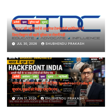
अजेंसी
ख़बर
दुनिया जहाँ
सूचना
GTDC की नई रिसर्च से आधुनिक टेक्नोलॉजी इकोसिस्टम में
डिस्ट्रीब्यूशन की बढ़ती भूमिका पर रोशनी पड़ी
JUL 30, 2026
SHUBHENDU PRAKASH
अजेंसी
आयोजन
उद्योग
ख़बर
सूचना
नई दिल्ली
भारत के ‘इनोवेशन दशक’ को नई दिशा: hackFront India का
शुभारंभ, युवाओं को मिलेगा राष्ट्रीय मंच
JUN 17, 2026
SHUBHENDU PRAKASH