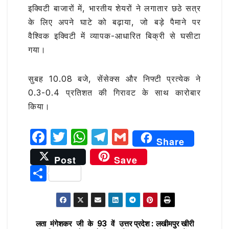
इक्विटी बाजारों में, भारतीय शेयरों ने लगातार छठे सत्र
के लिए अपने घाटे को बढ़ाया, जो बड़े पैमाने पर
वैश्विक इक्विटी में व्यापक-आधारित बिक्री से घसीटा
गया।
सुबह 10.08 बजे, सेंसेक्स और निफ्टी प्रत्येक ने
0.3-0.4 प्रतिशत की गिरावट के साथ कारोबार
किया।
F
T
W
T
G
Share
a
w
h
el
m
Post
Save
c
it
at
e
ai
S
e
te
s
g
l
h
b
r
A
ra
ar
o
p
m
e
लता मंगेशकर जी के 93 वें
उत्तर प्रदेश : लखीमपुर खीरी