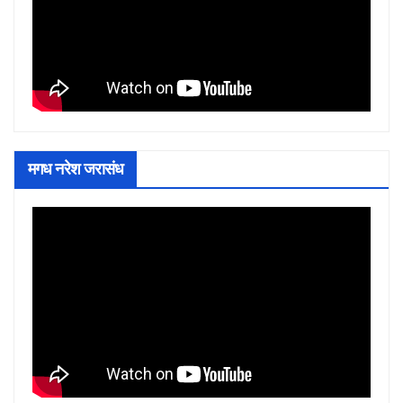
मगध नरेश जरासंध