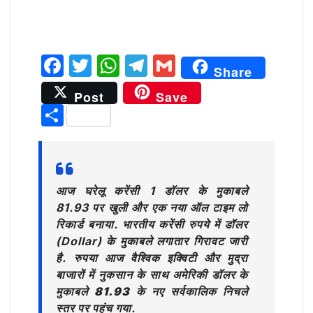
F
T
W
T
G
Share
a
w
h
el
m
Post
Save
c
it
at
e
ai
S
e
te
s
g
l
h
b
r
A
ra
ar
o
p
m
e
आज घरेलू करेंसी 1 डॉलर के मुकाबले
o
p
81.93 पर खुली और एक नया ऑल टाइम लो
k
रिकार्ड बनाया. भारतीय करेंसी रुपये में डॉलर
(Dollar) के मुकाबले लगातार गिरावट जारी
है.
रुपया आज वैश्विक इक्विटी और मुद्रा
बाजारों में नुकसान के साथ अमेरिकी डॉलर के
मुकाबले 81.93 के नए सर्वकालिक निचले
स्तर पर पहुंच गया
.