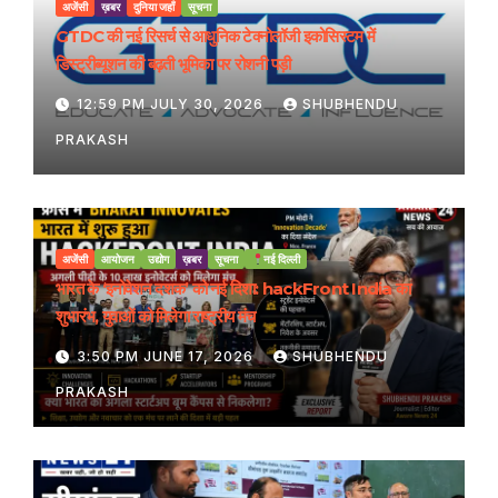
अजेंसी
ख़बर
दुनिया जहाँ
सूचना
GTDC की नई रिसर्च से आधुनिक टेक्नोलॉजी इकोसिस्टम में
डिस्ट्रीब्यूशन की बढ़ती भूमिका पर रोशनी पड़ी
12:59 PM JULY 30, 2026
SHUBHENDU
PRAKASH
अजेंसी
आयोजन
उद्योग
ख़बर
सूचना
नई दिल्ली
भारत के ‘इनोवेशन दशक’ को नई दिशा: hackFront India का
शुभारंभ, युवाओं को मिलेगा राष्ट्रीय मंच
3:50 PM JUNE 17, 2026
SHUBHENDU
PRAKASH