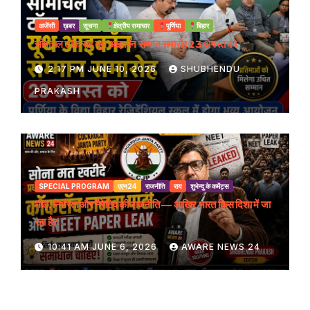
अजेंसी
ख़बर
सूचना
क्षेत्रीय समाचार
पूर्णिया
बिहार
सीमांचल टॉक सह यूथ आइकॉन सम्मान समारोह 23 अगस्त को
2:17 PM JUNE 10, 2026
SHUBHENDU
PRAKASH
SPECIAL PROGRAM
एएन24
राजनीति
राय
शुभेन्दु के कमेंट्स
भीड़, निर्भरता और नैरेटिव की राजनीति — आखिर भारत किस दिशा में जा
रहा है?
10:41 AM JUNE 6, 2026
AWARE NEWS 24