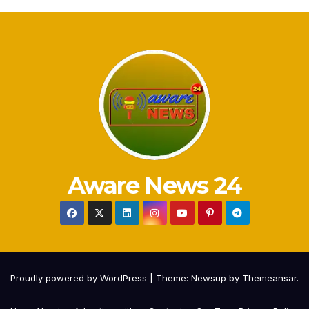
Aware News 24
Proudly powered by WordPress
|
Theme:
Newsup
by
Themeansar
.