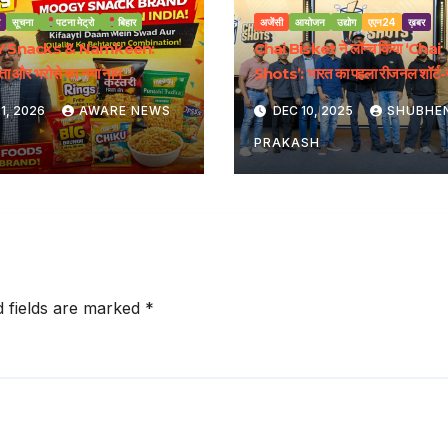
सूचना
पटना मेट्रो
बिहार
अजेंसी
आयोजन
उद्योग
एएन24
ख़बर
 Snacks & Namkeen:
Chai Bisket ने लॉन्च किया ‘Chai
वत्ता और भरोसे का नया नाम
Shots’: भारत का पहला रीजनल शॉर्ट-
OTT प्लेटफॉर्म, क्रिएटर्स के लिए 20 
1, 2026
AWARE NEWS
DEC 10, 2025
SHUBHE
फंड घोषित
PRAKASH
d fields are marked
*