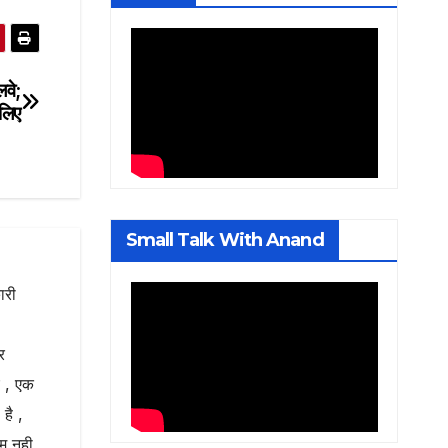
लवे;
 लिए
Small Talk With Anand
ारी
र
ए , एक
है ,
ाम नही