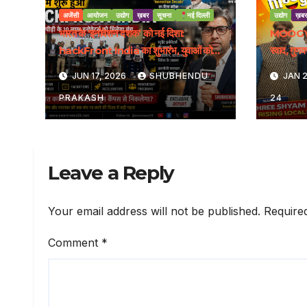
अजेंसी
आयोजन
उद्योग
ख़बर
सूचना
नई दिल्ली
उद्योग
ख़बर
भारत के ‘इनोवेशन दशक’ को नई दिशा:
MOOGY
hackFront India का शुभारंभ, युवाओं को
स्वाद, गुण
मिलेगा राष्ट्रीय मंच
JUN 17, 2026
SHUBHENDU
JAN 2
PRAKASH
24
Leave a Reply
Your email address will not be published.
Require
Comment
*