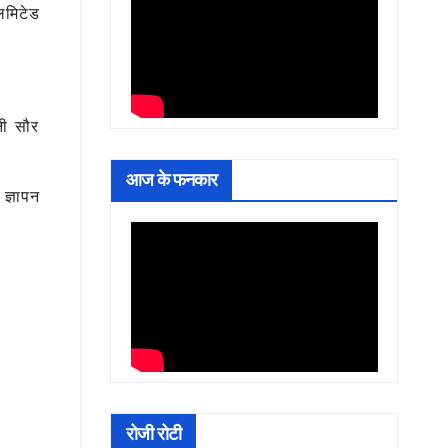
िमिटेड
नी सौर
आज के फनकार
ज्ञापन
रोजी रोटी