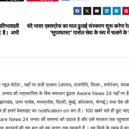
h
ar
e
तिभाशाली
वंदे भारत एक्सप्रेस का माल ढुलाई संस्करण शुरू करेगा रे
ई है। अभी
‘सुपरफास्ट’ पार्सल सेवा के रूप में चलाने के
्यूज़ पोर्टल , यहाँ पर सभी प्रकार (अपराध, राजनीति, फिल्म , मनोरंजन, सरक
. उन्माद की पत्रकारिता के बिच समाधान ढूंढता Aware News 24 यहाँ पर है
झारखंड, उत्तर प्रदेश, मध्यप्रदेश, दिल्ली, मुंबई, कोलकता, चेन्नई,) तथा देश औ
ज ही हमारे वेबसाइट का notification on कर लें। 100 खबरे भले ही छुट जा
. Aware News 24 जनता की समस्या को उठाता है और उसे सरकार तक पहुचाता 
या कारवाई की इस बात को हम जनता तक पहुचाते हैं । हम किसे के दबाब मे क