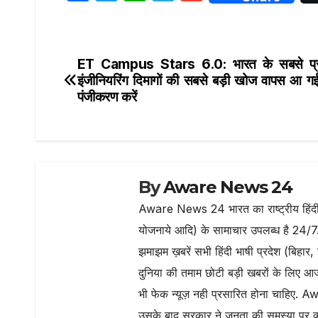
a
w
h
el
m
c
it
at
e
ai
e
te
s
g
l
ET Campus Stars 6.0: भारत के सबसे प्र
Post
b
r
A
ra
इंजीनियरिंग दिमागों की सबसे बड़ी खोज वापस आ ग
navigation
पंजीकरण करें
o
p
m
o
p
k
By
Aware News 24
Aware News 24 भारत का राष्ट्रीय हिंदी न
योजनाये आदि) के सामाचार उपलब्ध है 24/7
झमाझम ख़बरें सभी हिंदी भाषी प्रदेश (बिहार, 
दुनिया की तमाम छोटी बड़ी खबरों के लिए आ
भी फेक न्यूज़ नही प्रसारित होना चाहिए
उसके बाद सरकार ने जनता की समस्या पर क्