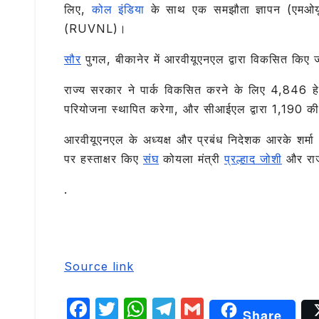
b
r
A
ra
लिए,
कोल इंडिया
के साथ एक समझौता ज्ञापन (एमओयू
o
p
m
(RUVNL)।
o
p
सौर
पुगल, बीकानेर में आरवीयूएनएल द्वारा विकसित किए जा
k
राज्य सरकार ने पार्क विकसित करने के लिए 4,846 हे
परियोजना स्थापित करेगा, और सीआईएल द्वारा 1,190 क
आरवीयूएनएल के अध्यक्ष और प्रबंध निदेशक आरके शर
पर हस्ताक्षर किए
संघ
कोयला मंत्री
प्रल्हाद जोशी
और राजस
.
Source link
F
T
W
T
G
Share