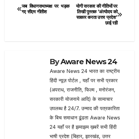
o
p
m
e
जब विधानसभाध्यक्ष पर भड़क
योगी सरकार की नीतियों पर
Post
o
p
गए सीएम नीतीश
लिखी पुस्तक ‘अंत्योदय को
साकार करता उत्तर प्रदेश’
navigation
k
छाई रही
By
Aware News 24
Aware News 24 भारत का राष्ट्रीय
हिंदी न्यूज़ पोर्टल , यहाँ पर सभी प्रकार
(अपराध, राजनीति, फिल्म , मनोरंजन,
सरकारी योजनाये आदि) के सामाचार
उपलब्ध है 24/7. उन्माद की पत्रकारिता
के बिच समाधान ढूंढता Aware News
24 यहाँ पर है झमाझम ख़बरें सभी हिंदी
भाषी प्रदेश (बिहार, झारखंड, उत्तर