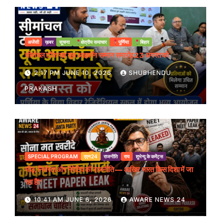
अजेंसी
ख़बर
सूचना
क्षेत्रीय समाचार
पूर्णिया
बिहार
सीमांचल टॉक सह यूथ आइकॉन सम्मान समारोह 23 अगस्त को
2:17 PM JUNE 10, 2026
SHUBHENDU
PRAKASH
SPECIAL PROGRAM
एएन24
राजनीति
राय
शुभेन्दु के कमेंट्स
भीड़, निर्भरता और नैरेटिव की राजनीति — आखिर भारत किस दिशा में जा
रहा है?
10:41 AM JUNE 6, 2026
AWARE NEWS 24