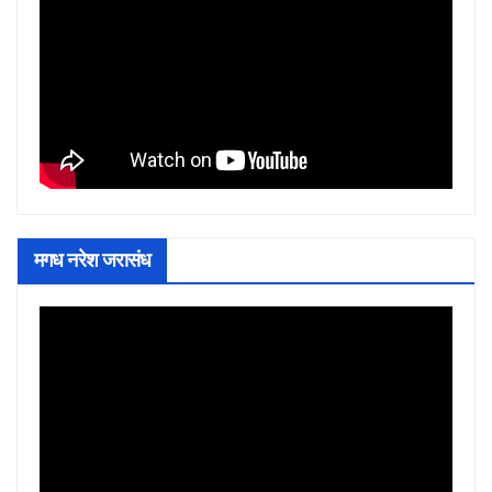
मगध नरेश जरासंध