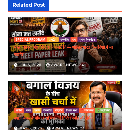
Related Post
SPECIAL PROGRAM
एएन24
राजनीति
राय
शुभेन्दु के कमेंट्स
भीड़, निर्भरता और नैरेटिव की राजनीति — आखिर भारत किस दिशा में जा
रहा है?
JUN 6, 2026
AWARE NEWS 24
अजेंसी
ख़बर
चुनाव
राजनीति
राष्ट्रीय
विधान सभा
कोलकाता
नई दिल्ली
बंगाल विजय के बीच खासी चर्चा में है नितिन नवीन की भूमिका
MAY 5, 2026
AWARE NEWS 24