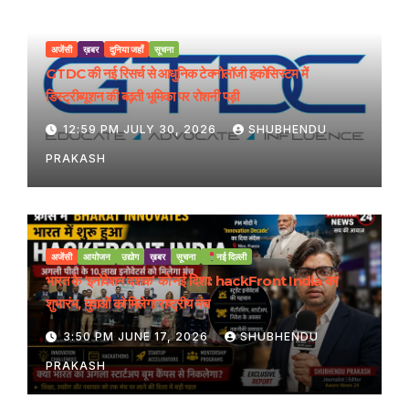
अजेंसी
ख़बर
दुनिया जहाँ
सूचना
GTDC की नई रिसर्च से आधुनिक टेक्नोलॉजी इकोसिस्टम में
डिस्ट्रीब्यूशन की बढ़ती भूमिका पर रोशनी पड़ी
12:59 PM JULY 30, 2026
SHUBHENDU
PRAKASH
अजेंसी
आयोजन
उद्योग
ख़बर
सूचना
नई दिल्ली
भारत के ‘इनोवेशन दशक’ को नई दिशा: hackFront India का
शुभारंभ, युवाओं को मिलेगा राष्ट्रीय मंच
3:50 PM JUNE 17, 2026
SHUBHENDU
PRAKASH