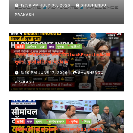
12:59 PM JULY 30, 2026
SHUBHENDU
PRAKASH
अजेंसी
आयोजन
उद्योग
ख़बर
सूचना
नई दिल्ली
भारत के ‘इनोवेशन दशक’ को नई दिशा: hackFront India का
शुभारंभ, युवाओं को मिलेगा राष्ट्रीय मंच
3:50 PM JUNE 17, 2026
SHUBHENDU
PRAKASH
अजेंसी
ख़बर
सूचना
क्षेत्रीय समाचार
पूर्णिया
बिहार
सीमांचल टॉक सह यूथ आइकॉन सम्मान समारोह 23 अगस्त को