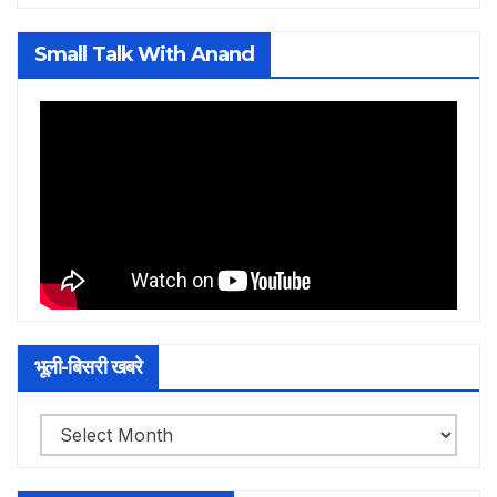
Small Talk With Anand
भूली-बिसरी खबरे
भूली-
बिसरी
खबरे