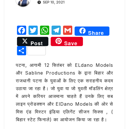
SEP 10, 2021
F
T
W
T
G
Share
a
w
h
el
m
Post
Save
c
it
at
e
ai
S
e
te
s
g
l
h
b
r
A
ra
पटना, आगामी 12 सितंबर को ELdano Models
ar
और Sabline Productions के द्वारा बिहार और
o
p
m
e
राजधानी पटना के युवाओं के लिए एक सराहनीय कदम
o
p
उठाया जा रहा है। जो युवा या जो युवती मॉडलिंग क्षेत्र
k
में अपने करियर आजमाना चाहते हैं उनके लिए सब
लाइन प्रोडक्शन और ElDano Models की ओर से
मिस एंड मिस्टर इंडिया एलिगेंट सीजन सिक्स , (
बिहार स्टेट फिनाले) का आयोजन किया जा रहा है।