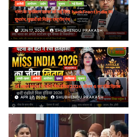
अजेंसी
आयोजन
उद्योग
ख़बर
सूचना
नई दिल्ली
भारत के ‘इनोवेशन दशक’ को नई दिशा: hackFront India का
शुभारंभ, युवाओं को मिलेगा राष्ट्रीय मंच
JUN 17, 2026
SHUBHENDU PRAKASH
अच्छी-ख़बर
अजेंसी
आयोजन
ख़बर
व्यक्तित्व
सूचना
डॉ. अमृता स्वराज ने एब्रेले मिस इंडिया 2026 सीजन 6 का जीता ख़िताब
APR 27, 2026
SHUBHENDU PRAKASH