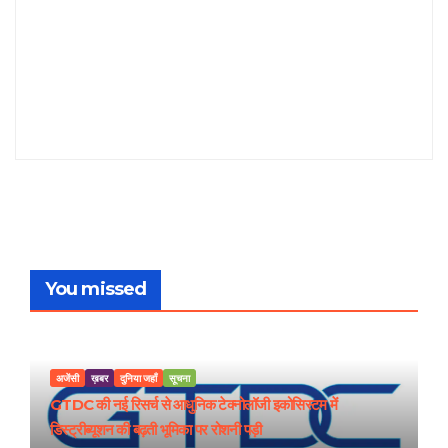
You missed
अजेंसी
ख़बर
दुनिया जहाँ
सूचना
GTDC की नई रिसर्च से आधुनिक टेक्नोलॉजी इकोसिस्टम में
डिस्ट्रीब्यूशन की बढ़ती भूमिका पर रोशनी पड़ी