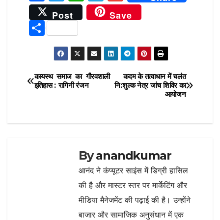
a
w
h
el
m
Post
Save
c
it
at
e
ai
S
e
te
s
g
l
h
b
r
A
ra
ar
o
p
m
e
कायस्‍थ समाज का गौरवशाली
कदम के तत्वाधान में चलंत
Post
o
p
इतिहास : रागिनी रंजन
नि:शुल्क नेत्र जांच शिविर का
आयोजन
navigation
k
By
anandkumar
आनंद ने कंप्यूटर साइंस में डिग्री हासिल
की है और मास्टर स्तर पर मार्केटिंग और
मीडिया मैनेजमेंट की पढ़ाई की है। उन्होंने
बाजार और सामाजिक अनुसंधान में एक