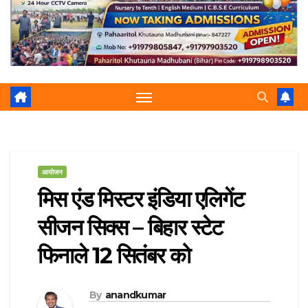
r
p
a
e
m
आयोजन
मिस एंड मिस्टर इंडिया एलिगेंट
सीजन सिक्स – बिहार स्टेट
फिनाले 12 सितंबर को
By
anandkumar