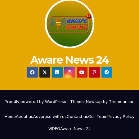
Aware News 24
Proudly powered by WordPress
|
Theme:
Newsup
by
Themeansar
.
Home
About us
Advertise with us
Contact us
Our Team
Privacy Policy
VIDEO
Aware News 24