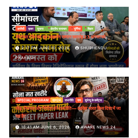
अजेंसी
ख़बर
सूचना
क्षेत्रीय समाचार
पूर्णिया
बिहार
सीमांचल टॉक सह यूथ आइकॉन सम्मान समारोह 23 अगस्त को
2:17 PM JUNE 10, 2026
SHUBHENDU
PRAKASH
SPECIAL PROGRAM
एएन24
राजनीति
राय
शुभेन्दु के कमेंट्स
भीड़, निर्भरता और नैरेटिव की राजनीति — आखिर भारत किस दिशा में जा
रहा है?
10:41 AM JUNE 6, 2026
AWARE NEWS 24