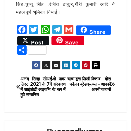
सिंह,चुन्नू सिंह ,रंजीत ठाकुर,गौरी कुमारी आदि ने
महत्वपूर्ण भूमिका निभाई।
F
T
W
T
G
Share
a
w
h
el
m
Post
Save
c
it
at
e
ai
S
e
te
s
g
l
h
b
r
A
ra
ar
o
p
m
e
आनंद सिन्हा सीआईओ पावर
ऋचा द्वारा लिखी किताब – दोस
Post
o
p
लिस्ट 2021 के 7वें संस्करण
फॉलन ब्रेडक्रम्ब्स – आपकी
में आईओटी आइकॉन के रूप में
अपनी कहानी
navigation
k
हुये सम्मानित