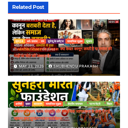
Related Post
एएन24
धर्म-समाज
राय
शुभेन्दु के कमेंट्स
सामाजिक जुड़ाव
सूचना
Twisha Sharma Case: क्या केवल कानून काफी है या समाज की
जड़ों पर चोट की जरूरत है?
MAY 23, 2026
SHUBHENDU PRAKASH
अजेंसी
ख़बर
वातावरण
सामाजिक जुड़ाव
क्षेत्रीय समाचार
पटना मेट्रो
बिहार
पर्यावरण संरक्षण, कला-संस्कृति और सामाजिक जागरूकता के क्षेत्र में नई
पहचान बना सुनहरा भारत फाउंडेशन