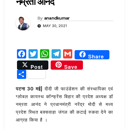
नम्रता आनंद
By
anandkumar
MAY 30, 2021
F
T
W
T
G
Share
a
w
h
el
m
Post
Save
c
it
at
e
ai
S
e
te
s
g
l
h
b
r
A
ra
पटना 30 मई|
दीदी जी फाउंडेशन की संस्थापिका एवं
ar
ग्लोबल कायस्थ कॉन्फ्रेंस बिहार की प्रदेश अध्यक्ष डॉ
o
p
m
e
नम्रता आनंद ने प्रधानमंत्री नरेंद्र मोदी से मध्य
o
p
प्रदेश स्थित बक्सवाहा जंगल की कटाई रुकवा देने का
k
आग्रह किया है ।