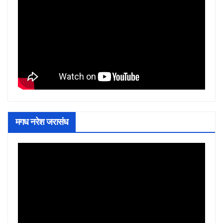
मगध नरेश जरासंध