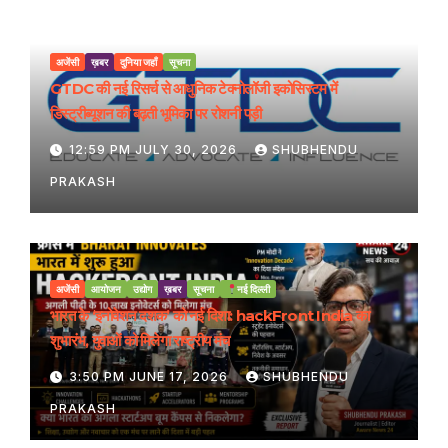
अजेंसी
ख़बर
दुनिया जहाँ
सूचना
GTDC की नई रिसर्च से आधुनिक टेक्नोलॉजी इकोसिस्टम में
डिस्ट्रीब्यूशन की बढ़ती भूमिका पर रोशनी पड़ी
12:59 PM JULY 30, 2026
SHUBHENDU
PRAKASH
अजेंसी
आयोजन
उद्योग
ख़बर
सूचना
नई दिल्ली
भारत के ‘इनोवेशन दशक’ को नई दिशा: hackFront India का
शुभारंभ, युवाओं को मिलेगा राष्ट्रीय मंच
3:50 PM JUNE 17, 2026
SHUBHENDU
PRAKASH