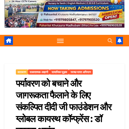
r
p
a
e
m
वातावरण
सकारात्मक-कहानी
सामाजिक जुड़ाव
स्वच्छ भारत अभियान
पर्यावरण को बचाने और
जागरूकता फैलाने के लिए
संकल्पित दीदी जी फाउंडेशन और
ग्लोबल कायस्थ कॉन्फ्रेंस : डॉ